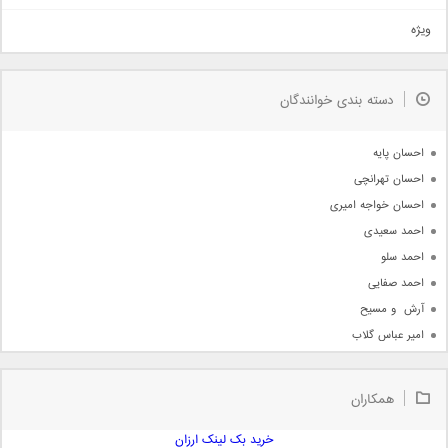
تیتراژ
ویژه
دمو
مذهبی
به زودی
دسته بندی خوانندگان
جدیدترین ها
آرشیو
احسان پایه
احسان تهرانچی
احسان خواجه امیری
احمد سعیدی
احمد سلو
احمد صفایی
آرش  و مسیح
امیر عباس گلاب
امیر عظیمی
امیر علی
همکاران
امیر فرجام
امیر مسعود
خرید بک لینک ارزان