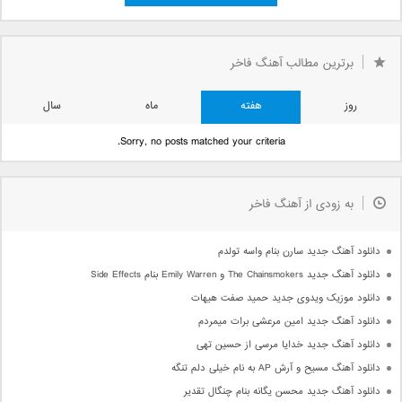
برترین مطالب آهنگ فاخر
روز
هفته
ماه
سال
Sorry, no posts matched your criteria.
به زودی از آهنگ فاخر
دانلود آهنگ جدید سارن بنام واسه تولدم
دانلود آهنگ جدید The Chainsmokers و Emily Warren بنام Side Effects
دانلود موزیک ویدوی جدید حمید صفت هیهات
دانلود آهنگ جدید امین مرعشی برات میمردم
دانلود آهنگ جدید خدایا مرسی از حسین تهی
دانلود آهنگ مسیح و آرش AP به نام خیلی دلم تنگه
دانلود آهنگ جدید محسن یگانه بنام چنگال تقدیر