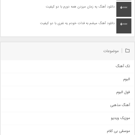
دانلود آهنگ یه زمان میزدن همه دورم با دو کیفیت
دانلود آهنگ میشم به فدات خودم یه نفری با دو کیفیت
موضوعات
تک آهنگ
آهنگ شاد
البوم
غمگین
اجتماعی
فول البوم
آهنگ عاشقانه
آهنگ مذهبی
حماسی
اذری
موزیک ویدیو
سنتی
اهنگ بندرعباسی
موسقی بی کلام