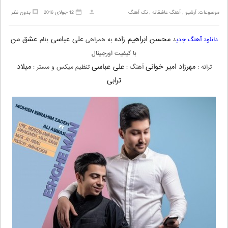
موضوعات:
آرشیو
,
آهنگ عاشقانه
,
تک آهنگ
12 جولای 2016
بدون نظر
محسن ابراهیم زاده
علی عباسی
عشق من
دانلود آهنگ جدی
د
به همراهی
بنام
با کیفیت اورجینال
مهرزاد امیر خوانی
علی عباسی
میلاد
ترانه :
آهنگ :
تنظیم میکس و مستر :
ترابی