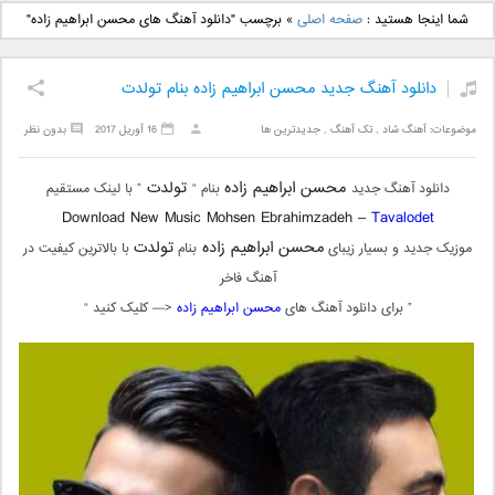
دانلود آهنگ جدید بهنام
دانلود آهنگ جدید علی
شما اینجا هستید :
صفحه اصلی
»
برچسب "دانلود آهنگ های محسن ابراهیم زاده"
بانی بنام قرص قمر 2
یاسینی بنام دورترین نزدیک
دانلود آهنگ جدید محسن ابراهیم زاده بنام تولدت
موضوعات:
آهنگ شاد
,
تک آهنگ
,
جدیدترین ها
16 آوریل 2017
بدون نظر
محسن ابراهیم زاده
تولدت
دانلود آهنگ جدید
بنام “
” با لینک مستقیم
Download New Music Mohsen Ebrahimzadeh –
Tavalodet
محسن ابراهیم زاده
تولدت
موزیک جدید و بسیار زیبای
بنام
با بالاترین کیفیت در
آهنگ فاخر
” برای دانلود آهنگ های
محسن ابراهیم زاده
<— کلیک کنید “