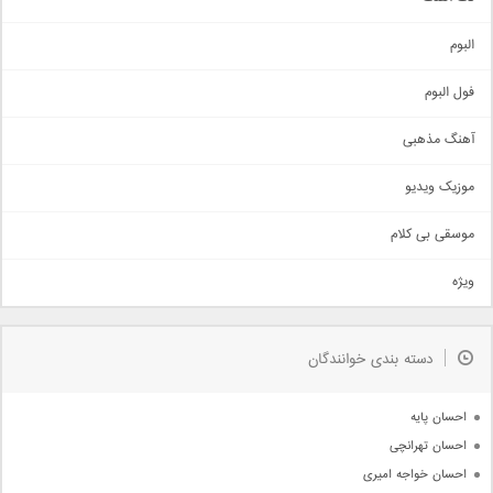
آهنگ شاد
البوم
غمگین
اجتماعی
فول البوم
آهنگ عاشقانه
آهنگ مذهبی
حماسی
اذری
موزیک ویدیو
سنتی
اهنگ بندرعباسی
موسقی بی کلام
تیتراژ
ویژه
دمو
مذهبی
به زودی
دسته بندی خوانندگان
جدیدترین ها
آرشیو
احسان پایه
احسان تهرانچی
احسان خواجه امیری