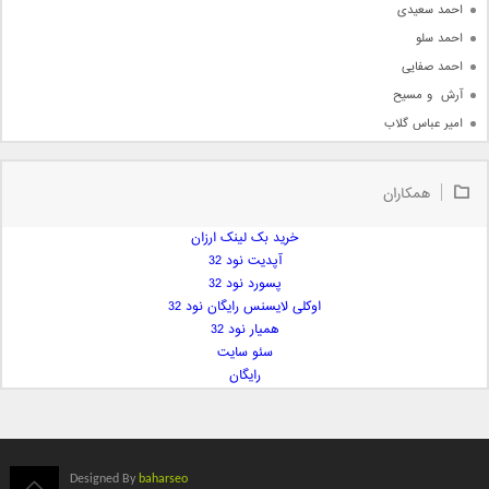
احمد سعیدی
احمد سلو
احمد صفایی
آرش  و مسیح
امیر عباس گلاب
امیر عظیمی
امیر علی
همکاران
امیر فرجام
امیر مسعود
خرید بک لینک ارزان
آپدیت نود 32
امیر وکیلی
پسورد نود 32
امیر یگانه
اوکلی لایسنس رایگان نود 32
امین حبیبی
همیار نود 32
امین رستمی
سئو سایت
رایگان
امین فیاض
ایمان غلامی
ایمان فلاح
بابک جهانبخش
Designed By
baharseo