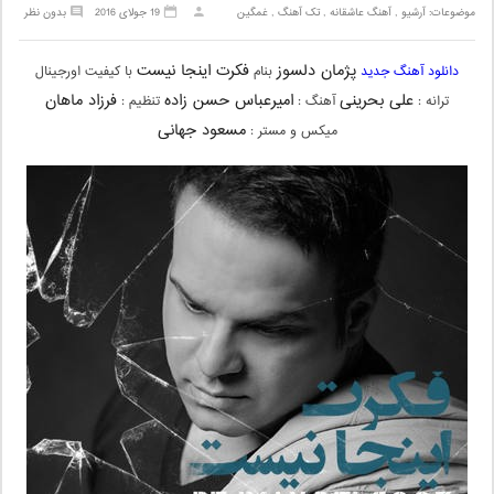
موضوعات:
آرشیو
,
آهنگ عاشقانه
,
تک آهنگ
,
غمگین
19 جولای 2016
بدون نظر
پژمان دلسوز
فکرت اینجا نیست
دانلود آهنگ جدید
بنام
با کیفیت اورجینال
علی بحرینی
امیرعباس حسن زاده
فرزاد ماهان
ترانه :
آهنگ :
تنظیم :
مسعود جهانی
میکس و مستر :