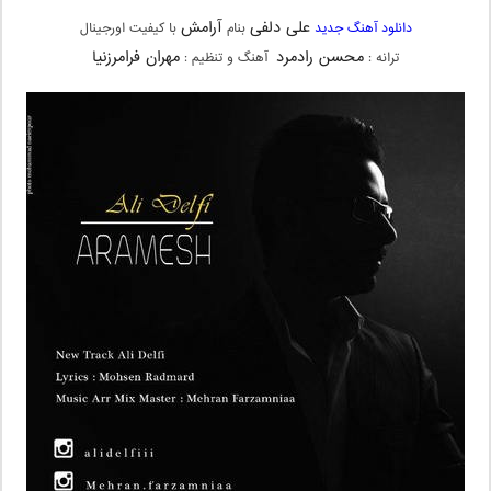
علی دلفی
آرامش
دانلود آهنگ جدید
بنام
با کیفیت اورجینال
محسن رادمرد
مهران فرامرزنیا
ترانه :
آهنگ و تنظیم :