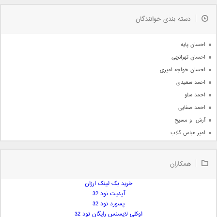
به زودی
دسته بندی خوانندگان
جدیدترین ها
آرشیو
احسان پایه
احسان تهرانچی
احسان خواجه امیری
احمد سعیدی
احمد سلو
احمد صفایی
آرش  و مسیح
امیر عباس گلاب
امیر عظیمی
امیر علی
همکاران
امیر فرجام
امیر مسعود
خرید بک لینک ارزان
آپدیت نود 32
امیر وکیلی
پسورد نود 32
امیر یگانه
اوکلی لایسنس رایگان نود 32