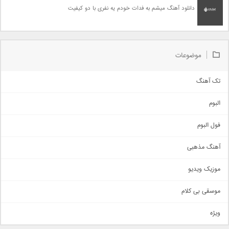
دانلود آهنگ میشم به فدات خودم یه نفری با دو کیفیت
موضوعات
تک آهنگ
آهنگ شاد
البوم
غمگین
اجتماعی
فول البوم
آهنگ عاشقانه
آهنگ مذهبی
حماسی
اذری
موزیک ویدیو
سنتی
اهنگ بندرعباسی
موسقی بی کلام
تیتراژ
ویژه
دمو
مذهبی