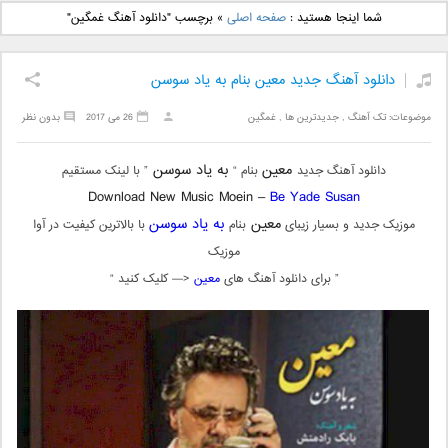
دانلود آهنگ جدید بهنام
دانلود آهنگ جدید علی
شما اینجا هستید :
صفحه اصلی
»
برچسب "دانلود آهنگ غمگین"
بانی بنام قرص قمر 2
یاسینی بنام دورترین نزدیک
دانلود آهنگ جدید معین بنام به یاد سوسن
موضوعات:
تک آهنگ
,
جدیدترین ها
,
غمگین
26 می 2017
بدون نظر
معین
به یاد سوسن
دانلود آهنگ جدید
بنام “
” با لینک مستقیم
Download New Music Moein –
Be Yade Susan
معین
به یاد سوسن
موزیک جدید و بسیار زیبای
بنام
با بالاترین کیفیت در آوا
موزیک
” برای دانلود آهنگ های
معین
<— کلیک کنید “