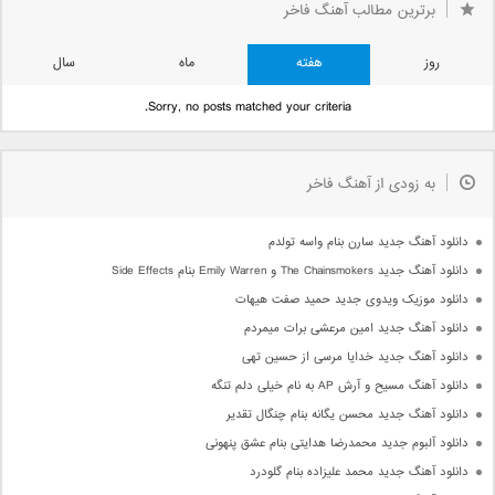
برترین مطالب آهنگ فاخر
قبلی »
روز
هفته
ماه
سال
Sorry, no posts matched your criteria.
به زودی از آهنگ فاخر
دانلود آهنگ جدید سارن بنام واسه تولدم
دانلود آهنگ جدید The Chainsmokers و Emily Warren بنام Side Effects
دانلود موزیک ویدوی جدید حمید صفت هیهات
دانلود آهنگ جدید امین مرعشی برات میمردم
دانلود آهنگ جدید خدایا مرسی از حسین تهی
دانلود آهنگ مسیح و آرش AP به نام خیلی دلم تنگه
دانلود آهنگ جدید محسن یگانه بنام چنگال تقدیر
دانلود آلبوم جدید محمدرضا هدایتی بنام عشق پنهونی
دانلود آهنگ جدید محمد علیزاده بنام گلودرد