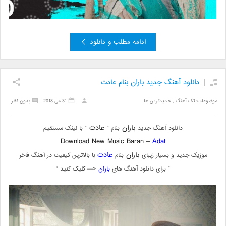
ادامه مطلب و دانلود
دانلود آهنگ جدید باران بنام عادت
موضوعات:
تک آهنگ
,
جدیدترین ها
31 می 2018
بدون نظر
باران
عادت
دانلود آهنگ جدید
بنام “
” با لینک مستقیم
Download New Music Baran –
Adat
باران
عادت
موزیک جدید و بسیار زیبای
بنام
با بالاترین کیفیت در آهنگ فاخر
” برای دانلود آهنگ های
باران
<— کلیک کنید “