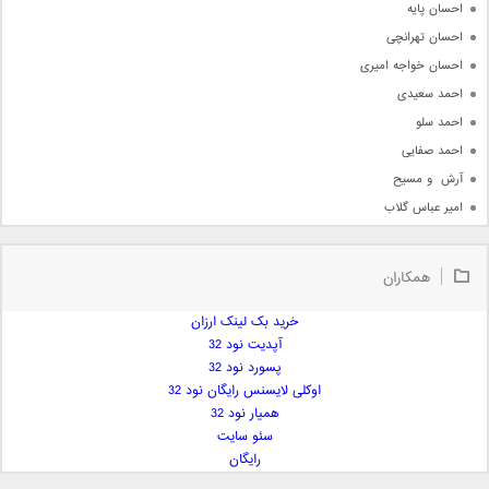
احسان پایه
احسان تهرانچی
احسان خواجه امیری
احمد سعیدی
احمد سلو
احمد صفایی
آرش  و مسیح
امیر عباس گلاب
امیر عظیمی
امیر علی
همکاران
امیر فرجام
امیر مسعود
خرید بک لینک ارزان
آپدیت نود 32
امیر وکیلی
پسورد نود 32
امیر یگانه
اوکلی لایسنس رایگان نود 32
امین حبیبی
همیار نود 32
امین رستمی
سئو سایت
رایگان
امین فیاض