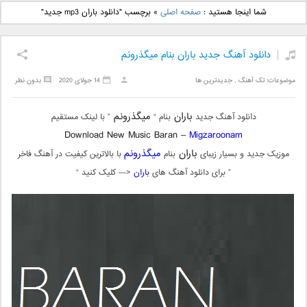
دانلود آهنگ جدید بهنام
دانلود آهنگ جدید علی
شما اینجا هستید :
صفحه اصلی
»
برچسب "دانلود باران mp3 جدید"
بانی بنام قرص قمر 2
یاسینی بنام دورترین نزدیک
دانلود آهنگ جدید باران بنام میگذرونم
موضوعات:
تک آهنگ
,
جدیدترین ها
14 جولای 2020
بدون نظر
باران
میگذرونم
دانلود آهنگ جدید
بنام “
” با لینک مستقیم
Download New Music Baran –
Migzaroonam
باران
میگذرونم
موزیک جدید و بسیار زیبای
بنام
با بالاترین کیفیت در آهنگ فاخر
” برای دانلود آهنگ های
باران
<— کلیک کنید “