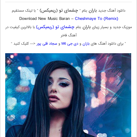
باران
چشمای تو (ریمیکس)
دانلود آهنگ جدید
بنام “
” با لینک مستقیم
Download New Music Baran –
Cheshmaye To (Remix)
باران
چشمای تو (ریمیکس)
موزیک جدید و بسیار زیبای
بنام
با بالاترین کیفیت در
آهنگ فاخر
” برای دانلود آهنگ های
باران
و
دی جی M6
و
سجاد قلی پور
<— کلیک کنید “