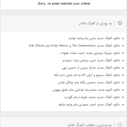
Sorry, no posts matched your criteria.
به زودی از آهنگ فاخر
دانلود آهنگ جدید سارن بنام واسه تولدم
دانلود آهنگ جدید The Chainsmokers و Emily Warren بنام Side Effects
دانلود موزیک ویدوی جدید حمید صفت هیهات
دانلود آهنگ جدید امین مرعشی برات میمردم
دانلود آهنگ جدید خدایا مرسی از حسین تهی
دانلود آهنگ مسیح و آرش AP به نام خیلی دلم تنگه
دانلود آهنگ جدید محسن یگانه بنام چنگال تقدیر
دانلود آلبوم جدید محمدرضا هدایتی بنام عشق پنهونی
دانلود آهنگ جدید محمد علیزاده بنام گلودرد
دانلود آهنگ جدید احمد سعیدی بنام واسه عشقه
جدیدترین مطالب آهنگ فاخر