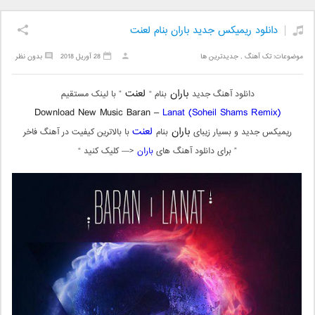
دانلود ریمیکس جدید باران بنام لعنت
موضوعات:
تک آهنگ
,
جدیدترین ها
28 آوریل 2018
بدون نظر
باران
لعنت
دانلود آهنگ جدید
بنام “
” با لینک مستقیم
Download New Music Baran –
Lanat (Soheil Shams Remix)
باران
لعنت
ریمیکس جدید و بسیار زیبای
بنام
با بالاترین کیفیت در آهنگ فاخر
” برای دانلود آهنگ های
باران
<— کلیک کنید “