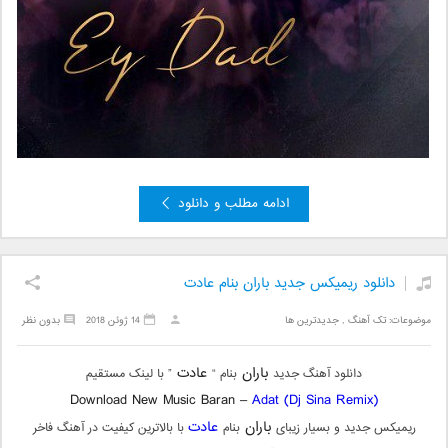
ادامه مطلب و دانلود
دانلود ریمیکس جدید باران بنام عادت
موضوعات:
تک آهنگ
,
جدیدترین ها
14 ژوئن 2018
بدون نظر
باران
عادت
دانلود آهنگ جدید
بنام “
” با لینک مستقیم
Download New Music Baran –
Adat (Dj Sina Remix)
باران
عادت
ریمیکس جدید و بسیار زیبای
بنام
با بالاترین کیفیت در آهنگ فاخر