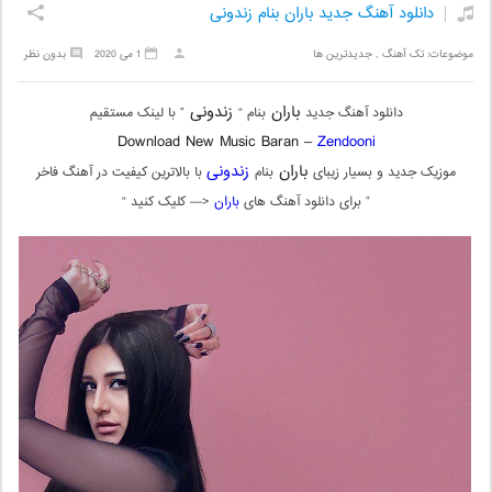
دانلود آهنگ جدید باران بنام زندونی
موضوعات:
تک آهنگ
,
جدیدترین ها
1 می 2020
بدون نظر
باران
زندونی
دانلود آهنگ جدید
بنام “
” با لینک مستقیم
Download New Music Baran –
Zendooni
باران
زندونی
موزیک جدید و بسیار زیبای
بنام
با بالاترین کیفیت در آهنگ فاخر
” برای دانلود آهنگ های
باران
<— کلیک کنید “