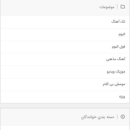
موضوعات
تک آهنگ
آهنگ شاد
البوم
غمگین
اجتماعی
فول البوم
آهنگ عاشقانه
آهنگ مذهبی
حماسی
اذری
موزیک ویدیو
سنتی
اهنگ بندرعباسی
موسقی بی کلام
تیتراژ
ویژه
دمو
مذهبی
به زودی
دسته بندی خوانندگان
جدیدترین ها
آرشیو