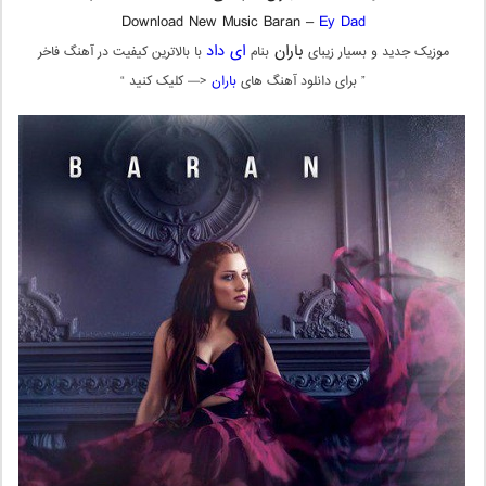
Download New Music Baran –
Ey Dad
باران
ای داد
موزیک جدید و بسیار زیبای
بنام
با بالاترین کیفیت در آهنگ فاخر
” برای دانلود آهنگ های
باران
<— کلیک کنید “