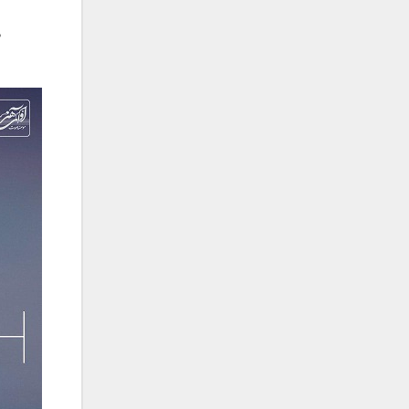
فریبرز خاتمی
فریدون آسرایی
م
قاسم افشار
کامران مولایی
کامران و هومن
کوروش صنعتی
مازیار فلاحی
ماهان بهرام خان
مجید اخشابی
مجید خراطها
مجید یحیایی
محسن ابراهیم زاده
محسن چاوشی
محسن یاحقی
محسن یگانه
محمد اصفهانی
محمدرضا هدایتی
محمد علیزاده