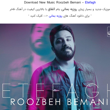
Download New Music Roozbeh Bemani –
Etefagh
روزبه بمانی
اتفاق
وزیک جدید و بسیار زیبای
بنام
با بالاترین کیفیت در آهنگ فاخر
” برای دانلود آهنگ های
روزبه بمانی
<— کلیک کنید “