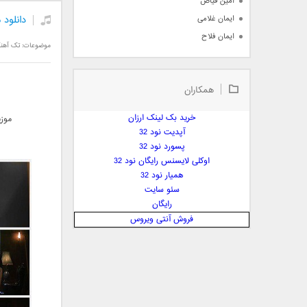
امین فیاض
دانلود 
ایمان غلامی
ایمان فلاح
موضوعات:
تک آهن
بابک جهانبخش
بابک رادمنش
همکاران
بابک مافی
باراد
خرید بک لینک ارزان
موزی
بنیامین بهادری
آپدیت نود 32
بهراد شهریاری
پسورد نود 32
اوکلی لایسنس رایگان نود 32
بهنام صفوی
همیار نود 32
بهنام علمشاهی
سئو سایت
 پارسا صدیق
رایگان
پارسا چیلیک
فروش آنتی ویروس
پازل بند
پویا
پویا سالکی
پویان
پیمان زارعی