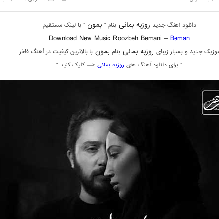
روزبه بمانی
بمون
دانلود آهنگ جدید
بنام “
” با لینک مستقیم
Download New Music Roozbeh Bemani –
Beman
روزبه بمانی
بمون
وزیک جدید و بسیار زیبای
بنام
با بالاترین کیفیت در آهنگ فاخر
” برای دانلود آهنگ های
روزبه بمانی
<— کلیک کنید “