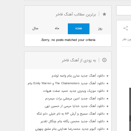
دید فرزاد
دانلود آهنگ جدید بهنام
دانلود آهنگ جدید علی
 آتیش
بانی بنام قرص قمر 2
یاسینی بنام دورترین نزدیک
برترین مطالب آهنگ فاخر
روز
هفته
ماه
سال
ون نظر
Sorry, no posts matched your criteria.
به زودی از آهنگ فاخر
دانلود آهنگ جدید سارن بنام واسه تولدم
دانلود آهنگ جدید The Chainsmokers و Emily Warren بنام Side Effects
دانلود موزیک ویدوی جدید حمید صفت هیهات
دانلود آهنگ جدید امین مرعشی برات میمردم
دانلود آهنگ جدید خدایا مرسی از حسین تهی
دانلود آهنگ مسیح و آرش AP به نام خیلی دلم تنگه
دانلود آهنگ جدید محسن یگانه بنام چنگال تقدیر
دانلود آلبوم جدید محمدرضا هدایتی بنام عشق پنهونی