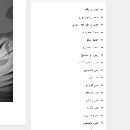
آرشیو
احسان پایه
احسان تهرانچی
احسان خواجه امیری
احمد سعیدی
احمد سلو
احمد صفایی
آرش  و مسیح
امیر عباس گلاب
امیر عظیمی
امیر علی
امیر فرجام
امیر مسعود
امیر وکیلی
امیر یگانه
امین حبیبی
امین رستمی