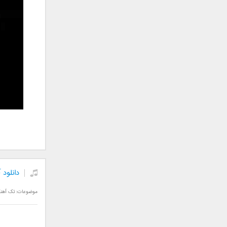
علی تکتا
علی رها
علی رهبری
علی عباسی
علی عبدالمالکی
علی لهراسبی
علی هایپر
علیرضا روزگار
علیرضا طلیسچی
علیرضا قربانی
عماد
عماد طالب زاده
فاتح نورایی
دانلود 
فتاح فتحی
فرشید امین
موضوعات:
تک آهن
فرهاد جواهر کلام
فرهاد دهقان