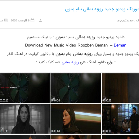
موزیک ویدیو جدید روزبه بمانی بنام بمون
گ
,
جدیدترین ها
6 آگوست 2020
بد
روزبه بمانی
بمون
دانلود ویدیو جدید
بنام “
” با لینک مستقیم
Download New Music Video Roozbeh Bemani –
Beman
روزبه بمانی
بمون
ک ویدیو جدید و بسیار زیبای
بنام
با بالاترین کیفیت در آهنگ فاخر
” برای دانلود آهنگ های
روزبه بمانی
<— کلیک کنید “