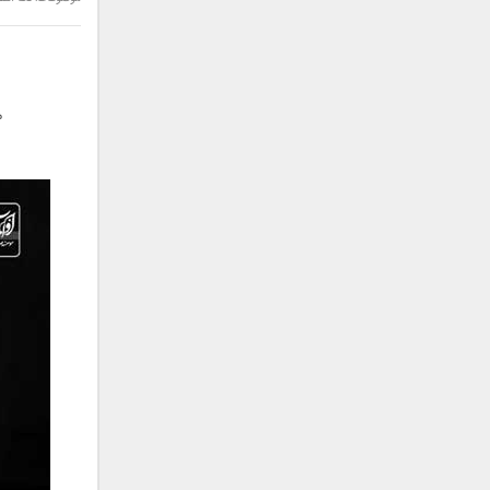
سامان جلیلی
سعید شهروز
سعید مدرس
سیامک عباسی
م
سیاوش قمصری
سیروان خسروی
سینا بهداد
سینا حجازی
سینا سرلک
شاهین جمشیدپور
شهاب رمضان
شهرام شکوهی
علی ارشدی
علی اصحابی
علی بابا
علی باقری
علی پیشتاز