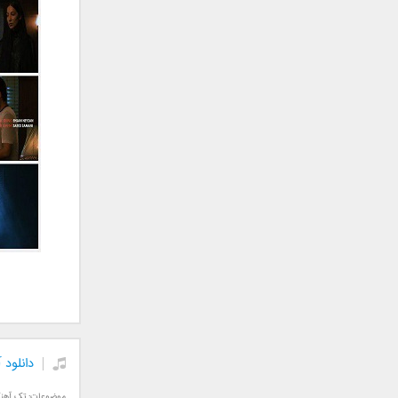
جمشید
حامد پهلان
حامد زمانی
حامد محضرنیا
حبیب
حسین توکلی
حمید اصغری
حمید طالب زاده
حمید عسکری
رامین بی باک
رستاک
رضا شیری
رضا صادقی
رضا یزدانی
روزبه نعمت الهی
دانلود 
زانیار خسروی
سالار عقیلی
موضوعات:
تک آهن