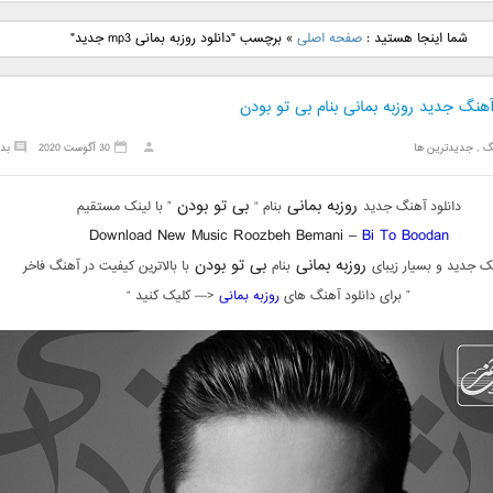
نگ جدید رضا
دانلود آهنگ جدید علی
دانلود آهنگ جدید مهدی
دانلود آهنگ ج
شما اینجا هستید :
صفحه اصلی
»
برچسب "دانلود روزبه بمانی mp3 جدید"
بنام نگار
لهراسبی بنام صورت
یراحی بنام اسرار
فرزین بنام
آهنگ جدید روزبه بمانی بنام بی تو بودن
گ
,
جدیدترین ها
30 آگوست 2020
بد
روزبه بمانی
بی تو بودن
دانلود آهنگ جدید
بنام “
” با لینک مستقیم
Download New Music Roozbeh Bemani –
Bi To Boodan
روزبه بمانی
بی تو بودن
ک جدید و بسیار زیبای
بنام
با بالاترین کیفیت در آهنگ فاخر
” برای دانلود آهنگ های
روزبه بمانی
<— کلیک کنید “