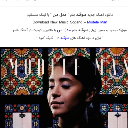
سوگند
مدل من
دانلود آهنگ جدید
بنام “
” با لینک مستقیم
Download New Music Sogand –
Modele Man
سوگند
مدل من
موزیک جدید و بسیار زیبای
بنام
با بالاترین کیفیت در آهنگ فاخر
” برای دانلود آهنگ های
سوگند
<— کلیک کنید “