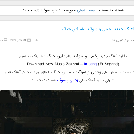
نگ جدید رضا
دانلود آهنگ جدید علی
دانلود آهنگ جدید مهدی
دانلود آهنگ ج
شما اینجا هستید :
صفحه اصلی
»
برچسب "دانلود سوگند mp3 جدید"
بنام نگار
لهراسبی بنام صورت
یراحی بنام اسرار
فرزین بنام
 آهنگ جدید زخمی و سوگند بنام این جنگ
گ
,
جدیدترین ها
31 اکتبر 2020
بد
زخمی و سوگند
این جنگ
دانلود آهنگ جدید
بنام “
” با لینک مستقیم
Download New Music Zakhmi –
In Jang
(Ft Sogand)
زخمی و سوگند
این جنگ
 جدید و بسیار زیبای
بنام
با بالاترین کیفیت در آهنگ فاخر
” برای دانلود آهنگ های
زخمی
و
سوگند
<— کلیک کنید “