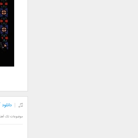
علی تکتا
علی رها
علی رهبری
علی عباسی
علی عبدالمالکی
علی لهراسبی
علی هایپر
علیرضا روزگار
علیرضا طلیسچی
علیرضا قربانی
عماد
عماد طالب زاده
فاتح نورایی
دانلود
فتاح فتحی
فرشید امین
موضوعات:
تک آهن
فرهاد جواهر کلام
فرهاد دهقان