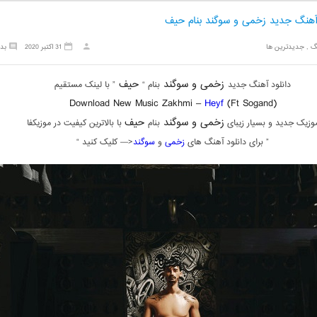
 آهنگ جدید زخمی و سوگند بنام حیف
گ
,
جدیدترین ها
31 اکتبر 2020
بد
زخمی و سوگند
حیف
دانلود آهنگ جدید
بنام “
” با لینک مستقیم
Download New Music Zakhmi –
Heyf
(Ft Sogand)
زخمی و سوگند
حیف
وزیک جدید و بسیار زیبای
بنام
با بالاترین کیفیت در موزیکفا
” برای دانلود آهنگ های
زخمی
و
سوگند
<— کلیک کنید “