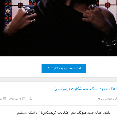
ادامه مطلب و دانلود
 آهنگ جدید سوگند بنام شکایت (ریمیکس)
گ
,
جدیدترین ها
16 می 2020
بد
سوگند
شکایت (ریمیکس)
دانلود آهنگ جدید
بنام “
” با لینک مستقیم