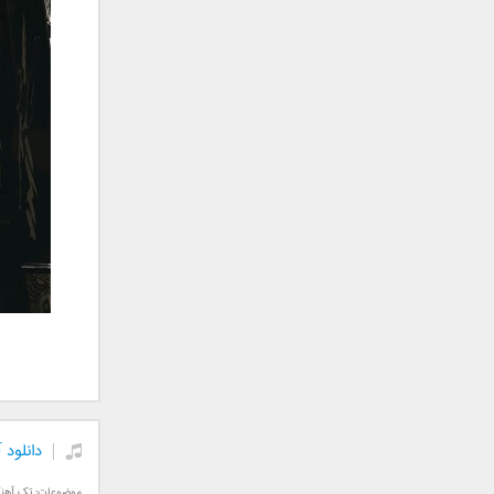
جمشید
حامد پهلان
حامد زمانی
حامد محضرنیا
حبیب
حسین توکلی
حمید اصغری
حمید طالب زاده
حمید عسکری
رامین بی باک
رستاک
رضا شیری
رضا صادقی
رضا یزدانی
روزبه نعمت الهی
دانلود
زانیار خسروی
سالار عقیلی
موضوعات:
تک آهن