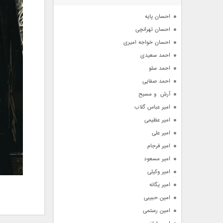
آرشیو
احسان پایه
احسان تهرانچی
احسان خواجه امیری
احمد سعیدی
احمد سلو
احمد صفایی
آرش  و مسیح
امیر عباس گلاب
امیر عظیمی
امیر علی
امیر فرجام
امیر مسعود
امیر وکیلی
امیر یگانه
امین حبیبی
امین رستمی