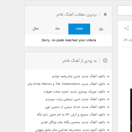
دید فرزاد
دانلود آهنگ جدید بهنام
دانلود آهنگ جدید علی
 آتیش
بانی بنام قرص قمر 2
یاسینی بنام دورترین نزدیک
برترین مطالب آهنگ فاخر
روز
هفته
ماه
سال
ون نظر
Sorry, no posts matched your criteria.
به زودی از آهنگ فاخر
دانلود آهنگ جدید سارن بنام واسه تولدم
دانلود آهنگ جدید The Chainsmokers و Emily Warren بنام Side Effects
دانلود موزیک ویدوی جدید حمید صفت هیهات
دانلود آهنگ جدید امین مرعشی برات میمردم
دانلود آهنگ جدید خدایا مرسی از حسین تهی
دانلود آهنگ مسیح و آرش AP به نام خیلی دلم تنگه
دانلود آهنگ جدید محسن یگانه بنام چنگال تقدیر
دانلود آلبوم جدید محمدرضا هدایتی بنام عشق پنهونی