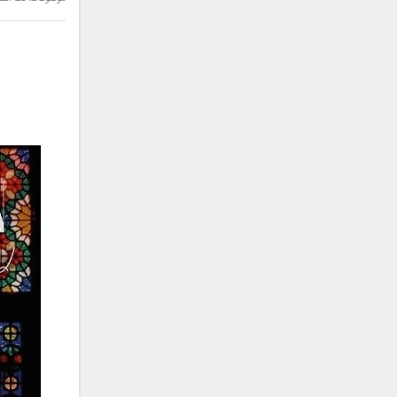
سامان جلیلی
سعید شهروز
سعید مدرس
سیامک عباسی
سیاوش قمصری
سیروان خسروی
سینا بهداد
سینا حجازی
سینا سرلک
شاهین جمشیدپور
شهاب رمضان
شهرام شکوهی
علی ارشدی
علی اصحابی
علی بابا
علی باقری
علی پیشتاز