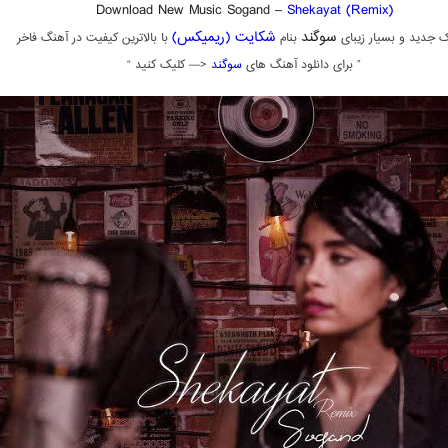
Download New Music Sogand –
Shekayat (Remix)
سوگند
شکایت (ریمیکس)
 جدید و بسیار زیبای
بنام
با بالاترین کیفیت در آهنگ فاخر
” برای دانلود آهنگ های
سوگند
<— کلیک کنید “