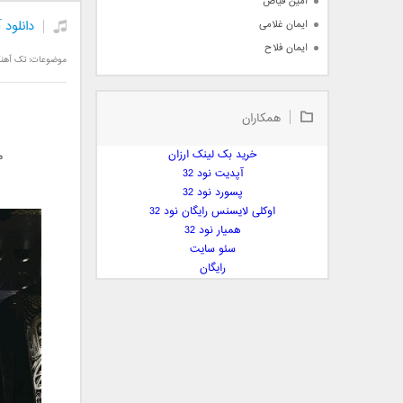
امین فیاض
دانلود
ایمان غلامی
ایمان فلاح
موضوعات:
تک آهن
بابک جهانبخش
بابک رادمنش
همکاران
بابک مافی
باراد
خرید بک لینک ارزان
م
بنیامین بهادری
آپدیت نود 32
بهراد شهریاری
پسورد نود 32
اوکلی لایسنس رایگان نود 32
بهنام صفوی
همیار نود 32
بهنام علمشاهی
سئو سایت
 پارسا صدیق
رایگان
پارسا چیلیک
پازل بند
پویا
پویا سالکی
پویان
پیمان زارعی