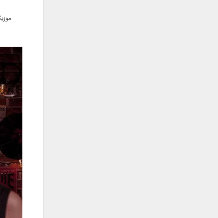
فریبرز خاتمی
فریدون آسرایی
موزیک
قاسم افشار
کامران مولایی
کامران و هومن
کوروش صنعتی
مازیار فلاحی
ماهان بهرام خان
مجید اخشابی
مجید خراطها
مجید یحیایی
محسن ابراهیم زاده
محسن چاوشی
محسن یاحقی
محسن یگانه
محمد اصفهانی
محمدرضا هدایتی
محمد علیزاده