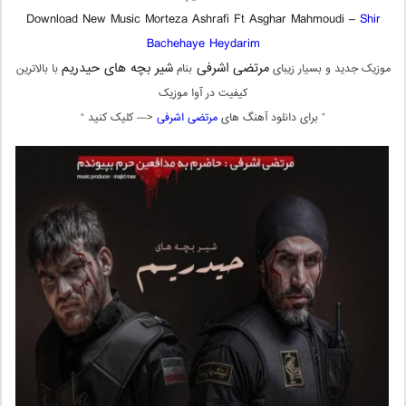
Download New Music Morteza Ashrafi Ft Asghar Mahmoudi –
Shir
Bachehaye Heydarim
مرتضی اشرفی
شیر بچه های حیدریم
موزیک جدید و بسیار زیبای
بنام
با بالاترین
کیفیت در آوا موزیک
” برای دانلود آهنگ های
مرتضی اشرفی
<— کلیک کنید “