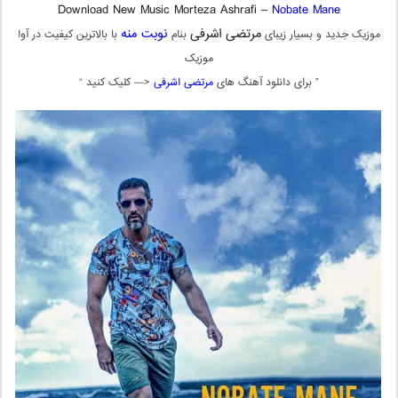
Download New Music Morteza Ashrafi –
Nobate Mane
مرتضی اشرفی
نوبت منه
موزیک جدید و بسیار زیبای
بنام
با بالاترین کیفیت در آوا
موزیک
” برای دانلود آهنگ های
مرتضی اشرفی
<— کلیک کنید “