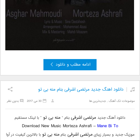
ادامه مطلب و دانلود
دانلود اهنگ جدید مرتضی اشرفی بنام منه بی تو
موضوعات:
تک آهنگ
,
جدیدترین ها
30 می 2017
بدون نظر
مرتضی اشرفی
منه بی تو
دانلود آهنگ جدید
بنام “
” با لینک مستقیم
Download New Music Morteza Ashrafi –
Mane Bi To
مرتضی اشرفی
منه بی تو
موزیک جدید و بسیار زیبای
بنام
با بالاترین کیفیت در آوا