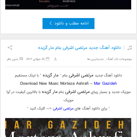
ادامه مطلب و دانلود
دانلود آهنگ جدید مرتضی اشرفی بنام مار گزیده
موضوعات:
تک آهنگ
,
جدیدترین ها
25 جولای 2017
بدون نظر
مرتضی اشرفی
مار گزیده
دانلود آهنگ جدید
بنام “
” با لینک مستقیم
Download New Music Morteza Ashrafi –
Mar Gazideh
مرتضی اشرفی
مار گزیده
موزیک جدید و بسیار زیبای
بنام
با بالاترین کیفیت در آوا
موزیک
” برای دانلود آهنگ های
مرتضی اشرفی
<— کلیک کنید “