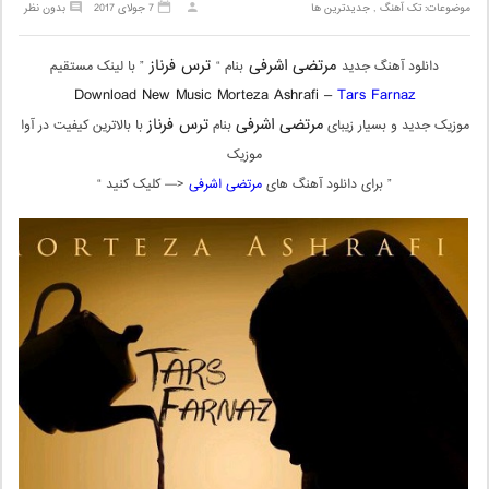
موضوعات:
تک آهنگ
,
جدیدترین ها
7 جولای 2017
بدون نظر
مرتضی اشرفی
ترس فرناز
دانلود آهنگ جدید
بنام “
” با لینک مستقیم
Download New Music Morteza Ashrafi –
Tars Farnaz
مرتضی اشرفی
ترس فرناز
موزیک جدید و بسیار زیبای
بنام
با بالاترین کیفیت در آوا
موزیک
” برای دانلود آهنگ های
مرتضی اشرفی
<— کلیک کنید “