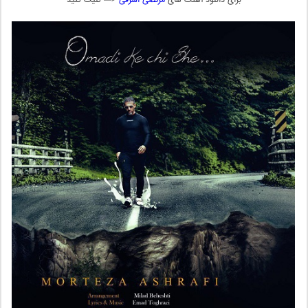
” برای دانلود آهنگ های
مرتضی اشرفی
<— کلیک کنید “