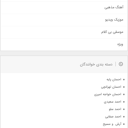
آهنگ عاشقانه
آهنگ مذهبی
حماسی
اذری
موزیک ویدیو
سنتی
اهنگ بندرعباسی
موسقی بی کلام
تیتراژ
ویژه
دمو
مذهبی
به زودی
دسته بندی خوانندگان
جدیدترین ها
آرشیو
احسان پایه
احسان تهرانچی
احسان خواجه امیری
احمد سعیدی
احمد سلو
احمد صفایی
آرش  و مسیح