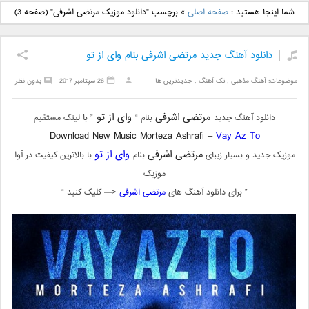
دانلود آهنگ جدید بهنام
دانلود آهنگ جدید علی
شما اینجا هستید :
صفحه اصلی
»
برچسب "دانلود موزیک مرتضی اشرفی"
(صفحه 3)
بانی بنام قرص قمر 2
یاسینی بنام دورترین نزدیک
دانلود آهنگ جدید مرتضی اشرفی بنام وای از تو
موضوعات:
آهنگ مذهبی
,
تک آهنگ
,
جدیدترین ها
26 سپتامبر 2017
بدون نظر
مرتضی اشرفی
وای از تو
دانلود آهنگ جدید
بنام “
” با لینک مستقیم
Download New Music Morteza Ashrafi –
Vay Az To
مرتضی اشرفی
وای از تو
موزیک جدید و بسیار زیبای
بنام
با بالاترین کیفیت در آوا
موزیک
” برای دانلود آهنگ های
مرتضی اشرفی
<— کلیک کنید “