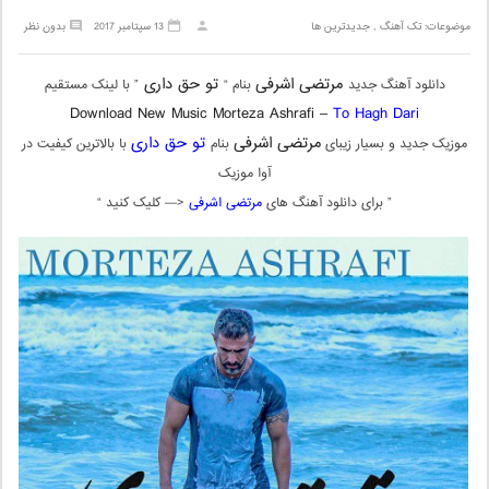
موضوعات:
تک آهنگ
,
جدیدترین ها
13 سپتامبر 2017
بدون نظر
مرتضی اشرفی
تو حق داری
دانلود آهنگ جدید
بنام “
” با لینک مستقیم
Download New Music Morteza Ashrafi –
To Hagh Dari
مرتضی اشرفی
تو حق داری
موزیک جدید و بسیار زیبای
بنام
با بالاترین کیفیت در
آوا موزیک
” برای دانلود آهنگ های
مرتضی اشرفی
<— کلیک کنید “