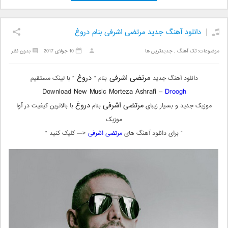
دانلود آهنگ جدید مرتضی‌ اشرفی بنام دروغ
موضوعات:
تک آهنگ
,
جدیدترین ها
10 جولای 2017
بدون نظر
مرتضی‌ اشرفی
دروغ
دانلود آهنگ جدید
بنام “
” با لینک مستقیم
Download New Music Morteza Ashrafi –
Droogh
مرتضی‌ اشرفی
دروغ
موزیک جدید و بسیار زیبای
بنام
با بالاترین کیفیت در آوا
موزیک
” برای دانلود آهنگ های
مرتضی‌ اشرفی
<— کلیک کنید “