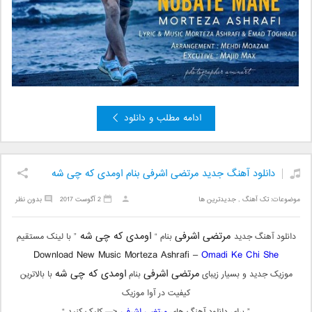
ادامه مطلب و دانلود
دانلود آهنگ جدید مرتضی اشرفی بنام اومدی که چی شه
موضوعات:
تک آهنگ
,
جدیدترین ها
2 آگوست 2017
بدون نظر
مرتضی اشرفی
اومدی که چی شه
دانلود آهنگ جدید
بنام “
” با لینک مستقیم
Download New Music Morteza Ashrafi –
Omadi Ke Chi She
مرتضی اشرفی
اومدی که چی شه
موزیک جدید و بسیار زیبای
بنام
با بالاترین
کیفیت در آوا موزیک