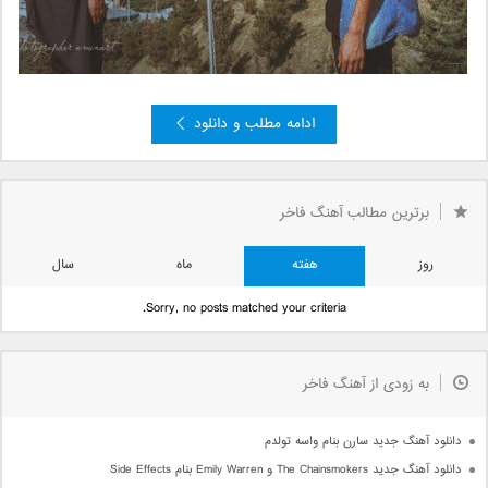
ادامه مطلب و دانلود
2
1
«
صفحه 3 از 3
3
برترین مطالب آهنگ فاخر
روز
هفته
ماه
سال
Sorry, no posts matched your criteria.
به زودی از آهنگ فاخر
دانلود آهنگ جدید سارن بنام واسه تولدم
دانلود آهنگ جدید The Chainsmokers و Emily Warren بنام Side Effects