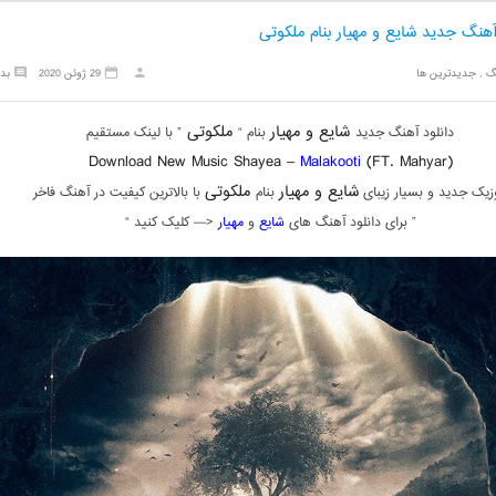
آهنگ جدید شایع و مهیار بنام ملکوتی
گ
,
جدیدترین ها
29 ژوئن 2020
بد
شایع و مهیار
ملکوتی
دانلود آهنگ جدید
بنام “
” با لینک مستقیم
Download New Music Shayea –
Malakooti
(FT. Mahyar)
شایع و مهیار
ملکوتی
زیک جدید و بسیار زیبای
بنام
با بالاترین کیفیت در آهنگ فاخر
” برای دانلود آهنگ های
شایع
و
مهیار
<— کلیک کنید “