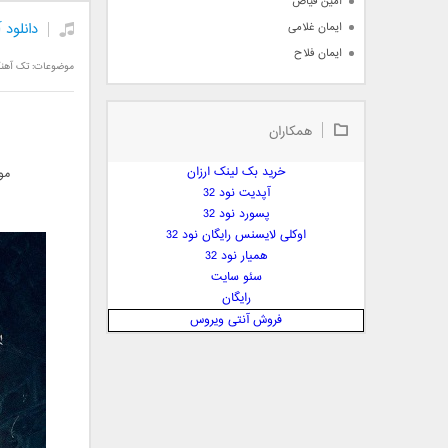
امین فیاض
دانلود 
ایمان غلامی
ایمان فلاح
موضوعات:
تک آهن
بابک جهانبخش
بابک رادمنش
همکاران
بابک مافی
باراد
خرید بک لینک ارزان
مو
بنیامین بهادری
آپدیت نود 32
بهراد شهریاری
پسورد نود 32
اوکلی لایسنس رایگان نود 32
بهنام صفوی
همیار نود 32
بهنام علمشاهی
سئو سایت
 پارسا صدیق
رایگان
پارسا چیلیک
فروش آنتی ویروس
پازل بند
پویا
پویا سالکی
پویان
پیمان زارعی