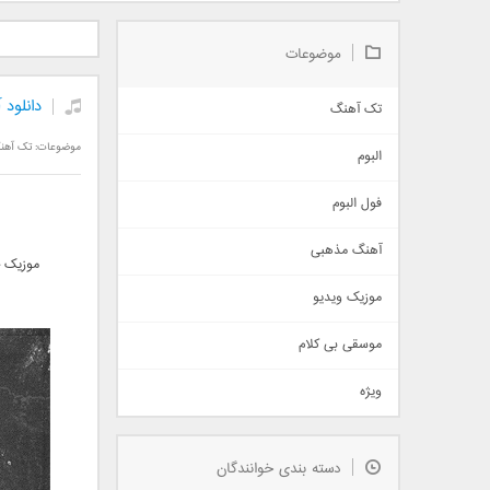
دانلود آلبوم جدید سیروان
دانلود آهنگ جدید علیرضا
دانلود آه
خسروی بنام مونولوگ
قربانی بنام خیال خوش
بهرام 
موضوعات
دانلود 
تک آهنگ
آهنگ شاد
موضوعات:
تک آهن
البوم
غمگین
اجتماعی
فول البوم
آهنگ عاشقانه
آهنگ مذهبی
حماسی
موزیک ج
اذری
موزیک ویدیو
سنتی
اهنگ بندرعباسی
موسقی بی کلام
تیتراژ
ویژه
دمو
مذهبی
به زودی
دسته بندی خوانندگان
جدیدترین ها