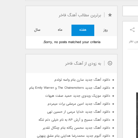
دید فرزاد
دانلود آهنگ جدید بهنام
دانلود آهنگ جدید علی
 آتیش
بانی بنام قرص قمر 2
یاسینی بنام دورترین نزدیک
برترین مطالب آهنگ فاخر
روز
هفته
ماه
سال
ون نظر
Sorry, no posts matched your criteria.
به زودی از آهنگ فاخر
دانلود آهنگ جدید سارن بنام واسه تولدم
دانلود آهنگ جدید The Chainsmokers و Emily Warren بنام Side Effects
دانلود موزیک ویدوی جدید حمید صفت هیهات
دانلود آهنگ جدید امین مرعشی برات میمردم
دانلود آهنگ جدید خدایا مرسی از حسین تهی
دانلود آهنگ مسیح و آرش AP به نام خیلی دلم تنگه
دانلود آهنگ جدید محسن یگانه بنام چنگال تقدیر
دانلود آلبوم جدید محمدرضا هدایتی بنام عشق پنهونی