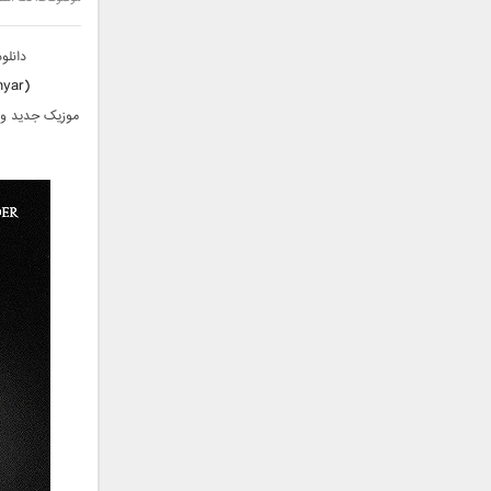
سامان جلیلی
سعید شهروز
دانلو
سعید مدرس
hyar)
سیامک عباسی
موزیک جدید و 
سیاوش قمصری
سیروان خسروی
سینا بهداد
سینا حجازی
سینا سرلک
شاهین جمشیدپور
شهاب رمضان
شهرام شکوهی
علی ارشدی
علی اصحابی
علی بابا
علی باقری
علی پیشتاز