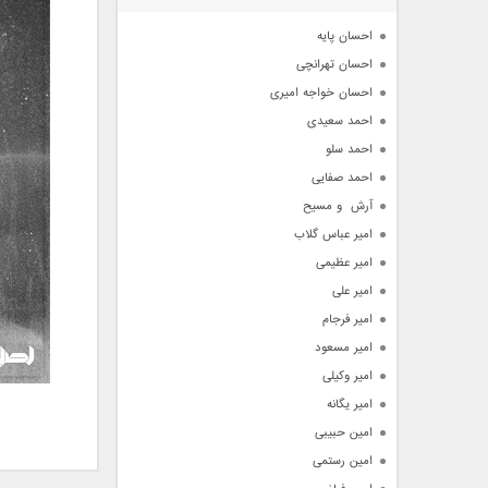
آرشیو
احسان پایه
احسان تهرانچی
احسان خواجه امیری
احمد سعیدی
احمد سلو
احمد صفایی
آرش  و مسیح
امیر عباس گلاب
امیر عظیمی
امیر علی
امیر فرجام
امیر مسعود
امیر وکیلی
امیر یگانه
امین حبیبی
امین رستمی