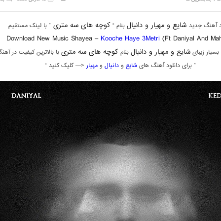
شایع و مهیار و دانیال
کوچه های سه متری
د آهنگ جدید
بنام “
” با لینک مستقیم
Download New Music Shayea –
Kooche Haye 3Metri
(Ft Daniyal And Ma
شایع و مهیار و دانیال
کوچه های سه متری
بسیار زیبای
بنام
با بالاترین کیفیت در آهن
” برای دانلود آهنگ های
شایع
و
دانیال
و
مهیار
<— کلیک کنید “