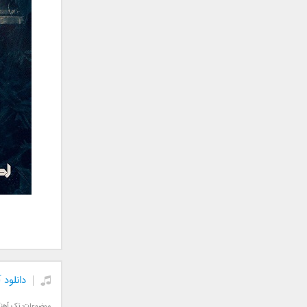
جمشید
حامد پهلان
حامد زمانی
حامد محضرنیا
حبیب
حسین توکلی
حمید اصغری
حمید طالب زاده
حمید عسکری
رامین بی باک
رستاک
رضا شیری
رضا صادقی
رضا یزدانی
روزبه نعمت الهی
دانلود 
زانیار خسروی
سالار عقیلی
موضوعات:
تک آهن