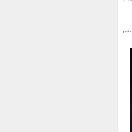
گ فاخر