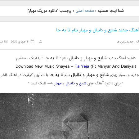
نگ جدید رضا
دانلود آهنگ جدید علی
دانلود آهنگ جدید مهدی
دانلود آهنگ ج
شما اینجا هستید :
صفحه اصلی
»
برچسب "دانلود موزیک مهیار"
بنام نگار
لهراسبی بنام صورت
یراحی بنام اسرار
فرزین بنام
آهنگ جدید شایع و دانیال و مهیار بنام تا یه جا
گ
,
جدیدترین ها
31 جولای 2020
بد
شایع و مهیار و دانیال
تا یه جا
دانلود آهنگ جدید
بنام “
” با لینک مستقیم
Download New Music Shayea –
Ta Yeja
(Ft Mahyar And Daniyal)
شایع و مهیار و دانیال
تا یه جا
دید و بسیار زیبای
بنام
با بالاترین کیفیت در آهنگ فاخر
” برای دانلود آهنگ های
شایع
و
دانیال
و
مهیار
<— کلیک کنید “