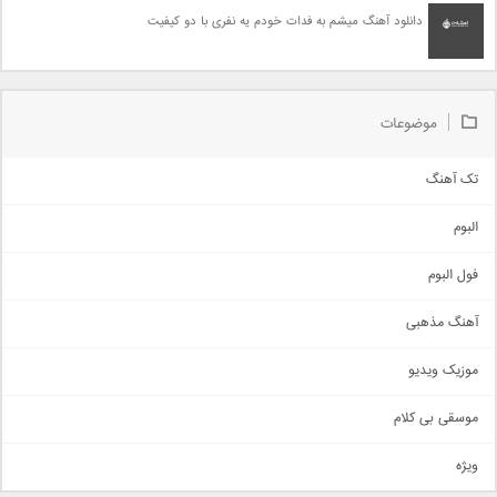
دانلود آهنگ میشم به فدات خودم یه نفری با دو کیفیت
موضوعات
تک آهنگ
آهنگ شاد
البوم
غمگین
اجتماعی
فول البوم
آهنگ عاشقانه
آهنگ مذهبی
حماسی
اذری
موزیک ویدیو
سنتی
اهنگ بندرعباسی
موسقی بی کلام
تیتراژ
ویژه
دمو
مذهبی