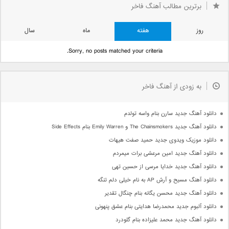
برترین مطالب آهنگ فاخر
روز
هفته
ماه
سال
Sorry, no posts matched your criteria.
به زودی از آهنگ فاخر
دانلود آهنگ جدید سارن بنام واسه تولدم
دانلود آهنگ جدید The Chainsmokers و Emily Warren بنام Side Effects
دانلود موزیک ویدوی جدید حمید صفت هیهات
دانلود آهنگ جدید امین مرعشی برات میمردم
دانلود آهنگ جدید خدایا مرسی از حسین تهی
دانلود آهنگ مسیح و آرش AP به نام خیلی دلم تنگه
دانلود آهنگ جدید محسن یگانه بنام چنگال تقدیر
دانلود آلبوم جدید محمدرضا هدایتی بنام عشق پنهونی
دانلود آهنگ جدید محمد علیزاده بنام گلودرد