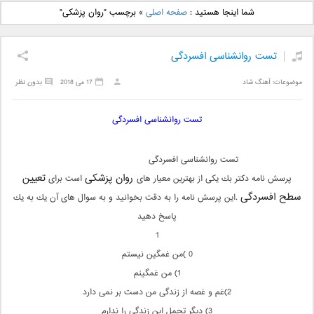
دانلود آهنگ جدید بهنام
دانلود آهنگ جدید علی
شما اینجا هستید :
صفحه اصلی
»
برچسب "روان پزشكی"
بانی بنام قرص قمر 2
یاسینی بنام دورترین نزدیک
تست روانشناسی افسردگی
موضوعات:
آهنگ شاد
17 می 2018
بدون نظر
تست روانشناسی افسردگی
تست روانشناسی افسردگی
روان پزشكی
تعیین
پرسش نامه دكتر بك یكی از بهترین معیار های
است برای
سطح افسردگی
.این پرسش نامه را به دقت بخوانید و به سوال های آن یك به یك
پاسخ دهید
1
0 )من غمگین نیستم
1) من غمگینم
2)غم و غصه از زندگی من دست بر نمی دارد
3) دیگر تحمل این زندگی را ندارم