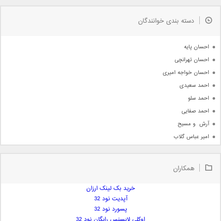
به زودی
دسته بندی خوانندگان
جدیدترین ها
آرشیو
احسان پایه
احسان تهرانچی
احسان خواجه امیری
احمد سعیدی
احمد سلو
احمد صفایی
آرش  و مسیح
امیر عباس گلاب
امیر عظیمی
امیر علی
همکاران
امیر فرجام
امیر مسعود
خرید بک لینک ارزان
آپدیت نود 32
امیر وکیلی
پسورد نود 32
امیر یگانه
اوکلی لایسنس رایگان نود 32