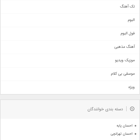
تک آهنگ
آهنگ شاد
البوم
غمگین
اجتماعی
فول البوم
آهنگ عاشقانه
آهنگ مذهبی
حماسی
اذری
موزیک ویدیو
سنتی
اهنگ بندرعباسی
موسقی بی کلام
تیتراژ
ویژه
دمو
مذهبی
به زودی
دسته بندی خوانندگان
جدیدترین ها
آرشیو
احسان پایه
احسان تهرانچی