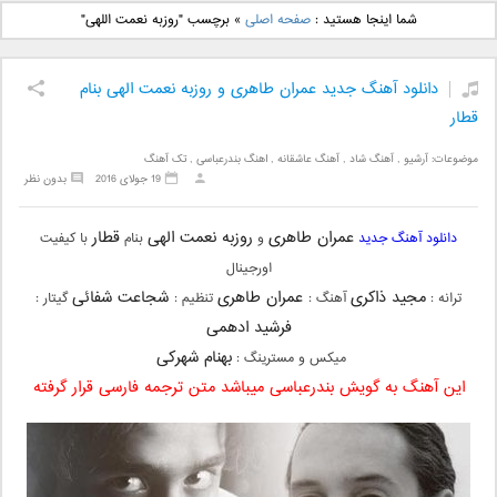
دانلود آهنگ جدید بهنام
دانلود آهنگ جدید علی
شما اینجا هستید :
صفحه اصلی
»
برچسب "روزبه نعمت اللهی"
بانی بنام قرص قمر 2
یاسینی بنام دورترین نزدیک
دانلود آهنگ جدید عمران طاهری و روزبه نعمت الهی بنام
قطار
موضوعات:
آرشیو
,
آهنگ شاد
,
آهنگ عاشقانه
,
اهنگ بندرعباسی
,
تک آهنگ
19 جولای 2016
بدون نظر
عمران طاهری
روزبه نعمت الهی
قطار
دانلود آهنگ جدید
و
بنام
با کیفیت
اورجینال
مجید ذاکری
عمران طاهری
شجاعت شفائی
ترانه :
آهنگ :
تنظیم :
گیتار :
فرشید ادهمی
بهنام شهرکی
میکس و مسترینگ :
این آهنگ به گویش بندرعباسی میباشد متن ترجمه فارسی قرار گرفته