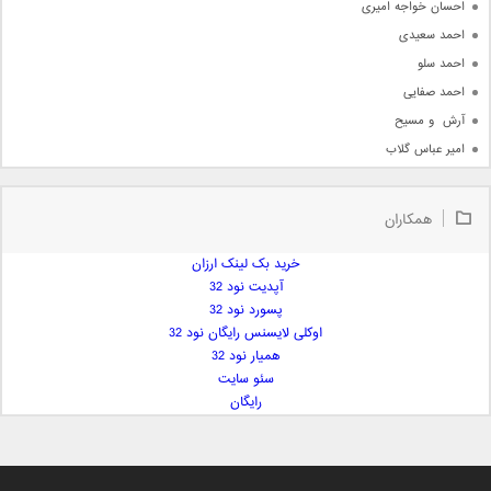
احسان خواجه امیری
احمد سعیدی
احمد سلو
احمد صفایی
آرش  و مسیح
امیر عباس گلاب
امیر عظیمی
امیر علی
همکاران
امیر فرجام
امیر مسعود
خرید بک لینک ارزان
آپدیت نود 32
امیر وکیلی
پسورد نود 32
امیر یگانه
اوکلی لایسنس رایگان نود 32
امین حبیبی
همیار نود 32
امین رستمی
سئو سایت
رایگان
امین فیاض
ایمان غلامی
ایمان فلاح