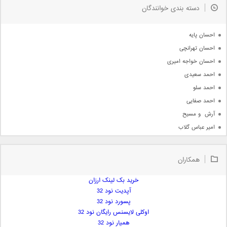
دسته بندی خوانندگان
جدیدترین ها
آرشیو
احسان پایه
احسان تهرانچی
احسان خواجه امیری
احمد سعیدی
احمد سلو
احمد صفایی
آرش  و مسیح
امیر عباس گلاب
امیر عظیمی
امیر علی
همکاران
امیر فرجام
امیر مسعود
خرید بک لینک ارزان
آپدیت نود 32
امیر وکیلی
پسورد نود 32
امیر یگانه
اوکلی لایسنس رایگان نود 32
امین حبیبی
همیار نود 32