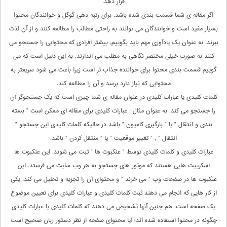
قرار دهد.
اگر مقاله ی شما قسمت بندی شده باشد, برای رتبه دهی گوگل و خوانندگان محتوا
بسیار مفید است و خوانندگان می توانند به راحتی مطالب را مطالعه کنند و از آن لذت
ببرند. به عنوان یک یادآوری مهم باید بگوییم, بیشتر افرادی که محتوایی را جستجو می
کنند به صورت خیلی مختصر نگاهی به مطلب می اندازند. به این دلیل است که می
گوییم قسمت بندی محتوا برای خواننده جذاب تر است زیرا باعث می شود سریعتر به
محتوایی که نیاز دارد برسد و آن را مطالعه کند.
کلمات کلیدی یا عبارات کلیدی در عنوان مقاله ی شما چیزی است که یک جستجوگر آن
را جستجو می کند. به عنوان مثال : عبارات کلیدی برای مقاله ای ممکن است ” بسته
بندی و انتقال ” یا ” بارگیری کامیون ” باشد در حالیکه کلمات کلیدی این جستجو ”
انتقال ” , ” تغییر موقعیت ” یا ” منتقل کردن ” باشد.
عبارات کلیدی و کلمات کلیدی توسط ” عنکبوت ها ” ثبت می شوند. این عنکبوت ها
اسکریپت هایی هستند که موتور های جستجو به هر وب سایت می فرستد. این
عنکبوت ها در صفحات وب ” می خزند ” و محتوای آن را تجزیه و تحلیل می کند. یکی
از کار هایی که انجام می دهند ثبت کلمات کلیدی و عبارات کلیدی برای تعیین موضوع
یک صفحه است, هم چنین آنها تشخیص می دهند که کلمات کلیدی یا عبارات کلیدی
چگونه در محتوا استفاده شده اند؛ آیا محتوای صفحه از نظر دستور زبان صحیح است