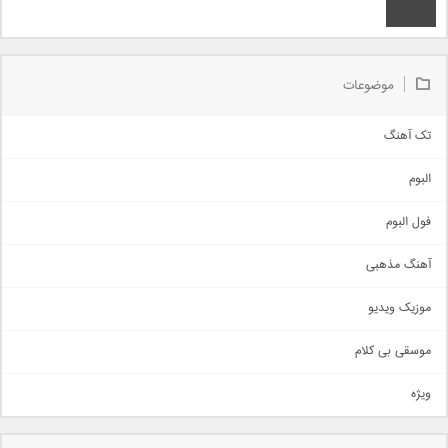
موضوعات
تک آهنگ
آهنگ شاد
البوم
غمگین
اجتماعی
فول البوم
آهنگ عاشقانه
آهنگ مذهبی
حماسی
اذری
موزیک ویدیو
سنتی
اهنگ بندرعباسی
موسقی بی کلام
تیتراژ
ویژه
دمو
مذهبی
به زودی