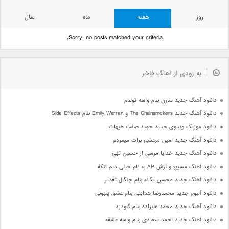
روز
هفته
ماه
سال
Sorry, no posts matched your criteria.
به زودی از آهنگ فاخر
دانلود آهنگ جدید سارن بنام واسه تولدم
دانلود آهنگ جدید The Chainsmokers و Emily Warren بنام Side Effects
دانلود موزیک ویدوی جدید حمید صفت هیهات
دانلود آهنگ جدید امین مرعشی برات میمردم
دانلود آهنگ جدید خدایا مرسی از حسین تهی
دانلود آهنگ مسیح و آرش AP به نام خیلی دلم تنگه
دانلود آهنگ جدید محسن یگانه بنام چنگال تقدیر
دانلود آلبوم جدید محمدرضا هدایتی بنام عشق پنهونی
دانلود آهنگ جدید محمد علیزاده بنام گلودرد
دانلود آهنگ جدید احمد سعیدی بنام واسه عشقه