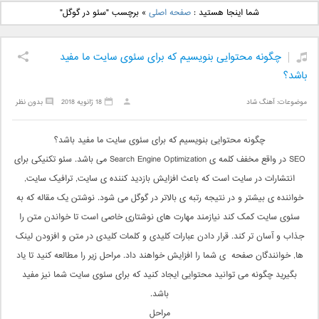
دانلود آهنگ جدید بهنام
دانلود آهنگ جدید علی
شما اینجا هستید :
صفحه اصلی
»
برچسب "سئو در گوگل"
بانی بنام قرص قمر 2
یاسینی بنام دورترین نزدیک
چگونه محتوایی بنویسیم که برای سئوی سایت ما مفید
باشد؟
موضوعات:
آهنگ شاد
18 ژانویه 2018
بدون نظر
چگونه محتوایی بنویسیم که برای سئوی سایت ما مفید باشد؟
SEO در واقع مخفف کلمه ی Search Engine Optimization می باشد. سئو تکنیکی برای
انتشارات در سایت است که باعث افزایش بازدید کننده ی سایت, ترافیک سایت,
خواننده ی بیشتر و در نتیجه رتبه ی بالاتر در گوگل می شود. نوشتن یک مقاله که به
سئوی سایت کمک کند نیازمند مهارت های نوشتاری خاصی است تا خواندن متن را
جذاب و آسان تر کند. قرار دادن عبارات کلیدی و کلمات کلیدی در متن و افزودن لینک
ها, خوانندگان صفحه ی شما را افزایش خواهند داد. مراحل زیر را مطالعه کنید تا یاد
بگیرید چگونه می توانید محتوایی ایجاد کنید که برای سئوی سایت شما نیز مفید
باشد.
مراحل