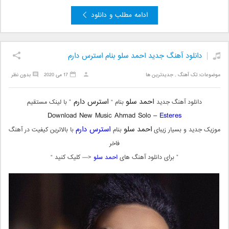
ادامه مطلب و دانلود
دانلود آهنگ جدید احمد سلو بنام استرس دارم
موضوعات:
تک آهنگ
,
جدیدترین ها
17 می 2020
بدون نظر
احمد سلو
استرس دارم
دانلود آهنگ جدید
بنام “
” با لینک مستقیم
Download New Music Ahmad Solo –
Esteres
احمد سلو
استرس دارم
موزیک جدید و بسیار زیبای
بنام
با بالاترین کیفیت در آهنگ
فاخر
” برای دانلود آهنگ های
احمد سلو
<— کلیک کنید “