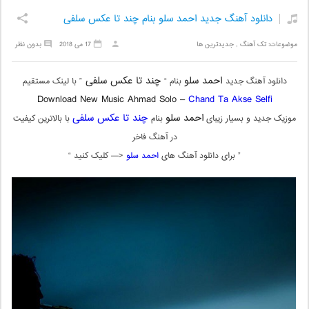
دانلود آهنگ جدید احمد سلو بنام چند تا عکس سلفی
موضوعات:
تک آهنگ
,
جدیدترین ها
17 می 2018
بدون نظر
احمد سلو
چند تا عکس سلفی
دانلود آهنگ جدید
بنام “
” با لینک مستقیم
Download New Music Ahmad Solo –
Chand Ta Akse Selfi
احمد سلو
چند تا عکس سلفی
موزیک جدید و بسیار زیبای
بنام
با بالاترین کیفیت
در آهنگ فاخر
” برای دانلود آهنگ های
احمد سلو
<— کلیک کنید “