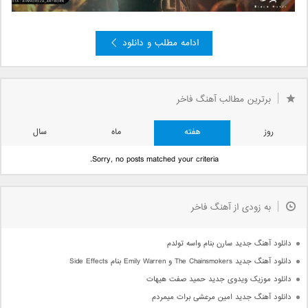
ادامه مطلب و دانلود
»
2
صفحه 1 از 2
1
برترین مطالب آهنگ فاخر
روز
هفته
ماه
سال
Sorry, no posts matched your criteria.
به زودی از آهنگ فاخر
دانلود آهنگ جدید سارن بنام واسه تولدم
دانلود آهنگ جدید The Chainsmokers و Emily Warren بنام Side Effects
دانلود موزیک ویدوی جدید حمید صفت هیهات
دانلود آهنگ جدید امین مرعشی برات میمردم