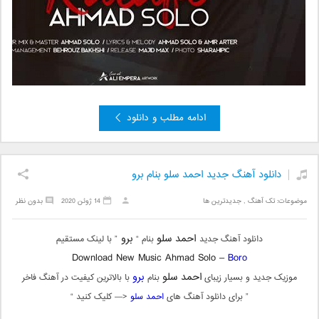
ادامه مطلب و دانلود
دانلود آهنگ جدید احمد سلو بنام برو
موضوعات:
تک آهنگ
,
جدیدترین ها
14 ژوئن 2020
بدون نظر
احمد سلو
برو
دانلود آهنگ جدید
بنام “
” با لینک مستقیم
Download New Music Ahmad Solo –
Boro
احمد سلو
برو
موزیک جدید و بسیار زیبای
بنام
با بالاترین کیفیت در آهنگ فاخر
” برای دانلود آهنگ های
احمد سلو
<— کلیک کنید “