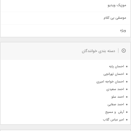
اذری
موزیک ویدیو
سنتی
اهنگ بندرعباسی
موسقی بی کلام
تیتراژ
ویژه
دمو
مذهبی
به زودی
دسته بندی خوانندگان
جدیدترین ها
آرشیو
احسان پایه
احسان تهرانچی
احسان خواجه امیری
احمد سعیدی
احمد سلو
احمد صفایی
آرش  و مسیح
امیر عباس گلاب
امیر عظیمی