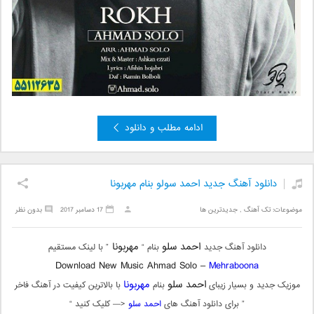
ادامه مطلب و دانلود
دانلود آهنگ جديد احمد سولو بنام مهربونا
موضوعات:
تک آهنگ
,
جدیدترین ها
17 دسامبر 2017
بدون نظر
احمد سلو
مهربونا
دانلود آهنگ جدید
بنام “
” با لینک مستقیم
Download New Music Ahmad Solo –
Mehraboona
احمد سلو
مهربونا
موزیک جدید و بسیار زیبای
بنام
با بالاترین کیفیت در آهنگ فاخر
” برای دانلود آهنگ های
احمد سلو
<— کلیک کنید “