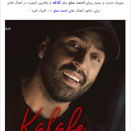
احمد سلو
کلافه
موزیک جدید و بسیار زیبای
بنام
با بالاترین کیفیت در آهنگ فاخر
” برای دانلود آهنگ های
احمد سلو
<— کلیک کنید “