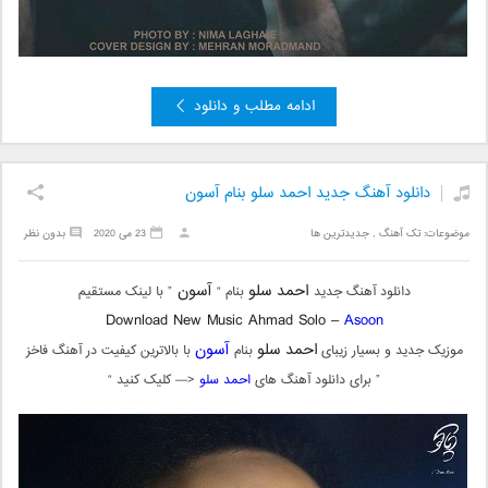
ادامه مطلب و دانلود
دانلود آهنگ جدید احمد سلو بنام آسون
موضوعات:
تک آهنگ
,
جدیدترین ها
23 می 2020
بدون نظر
احمد سلو
آسون
دانلود آهنگ جدید
بنام “
” با لینک مستقیم
Download New Music Ahmad Solo –
Asoon
احمد سلو
آسون
موزیک جدید و بسیار زیبای
بنام
با بالاترین کیفیت در آهنگ فاخز
” برای دانلود آهنگ های
احمد سلو
<— کلیک کنید “