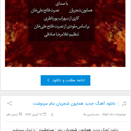
ادامه مطلب و دانلود
دانلود آهنگ جدید همایون شجریان بنام سرنوشت
موضوعات:
تک آهنگ
,
جدیدترین ها
12 آوریل 2020
بدون نظر
همایون شجریان
سرنوشت
دانلود آهنگ جدید
بنام “
” با لینک مستقیم