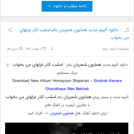
ادامه مطلب و دانلود
دانلود آلبوم جدید همایون شجریان بنام امشب کنار غزلهای
من بخواب
موضوعات:
البوم
,
ویژه
3 نوامبر 2017
بدون نظر
همایون شجریان
امشب کنار غزلهای من بخواب
دانلود آلبوم جدید
بنام “
” با
لینک مستقیم
Download New Album Homayoun Shajarian –
Emshab Kenare
Ghazalhaye Man Bekhab
همایون شجریان
امشب کنار غزلهای من بخواب
آلبوم جدید و بسیار زیبای
بنام
با بالاترین کیفیت در آهنگ فاخر
” برای دانلود آهنگ های
همایون شجریان
<— کلیک کنید “