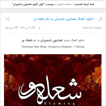
دانلود آهنگ جدید بهنام
دانلود آهنگ جدید علی
شما اینجا هستید :
صفحه اصلی
»
برچسب "فول آلبوم همایون شجریان"
بانی بنام قرص قمر 2
یاسینی بنام دورترین نزدیک
دانلود آهنگ همایون شجریان به نام شعله ور
موضوعات:
تک آهنگ
17 می 2021
بدون نظر
همایون شجریان
شعله ور
دانلود آهنگ جدید
به نام
Download New Music Homayoun Shajarian – Flaming