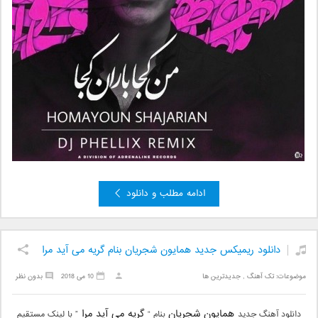
ادامه مطلب و دانلود
دانلود ریمیکس جدید همایون شجریان بنام گریه می آید مرا
موضوعات:
تک آهنگ
,
جدیدترین ها
10 می 2018
بدون نظر
همایون شجریان
گریه می آید مرا
دانلود آهنگ جدید
بنام “
” با لینک مستقیم