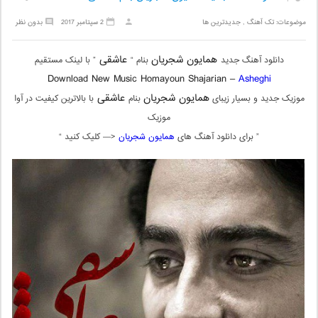
موضوعات:
تک آهنگ
,
جدیدترین ها
2 سپتامبر 2017
بدون نظر
همایون شجریان
عاشقی
دانلود آهنگ جدید
بنام “
” با لینک مستقیم
Download New Music Homayoun Shajarian –
Asheghi
همایون شجریان
عاشقی
موزیک جدید و بسیار زیبای
بنام
با بالاترین کیفیت در آوا
موزیک
” برای دانلود آهنگ های
همایون شجریان
<— کلیک کنید “