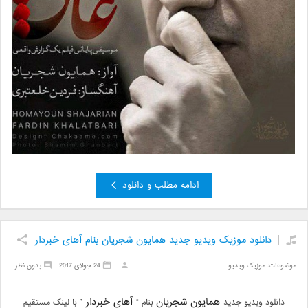
ادامه مطلب و دانلود
دانلود موزیک ویدیو جدید همایون شجریان بنام آهای خبردار
موضوعات:
موزیک ویدیو
24 جولای 2017
بدون نظر
همایون شجریان
آهای خبردار
دانلود ویدیو جدید
بنام “
” با لینک مستقیم