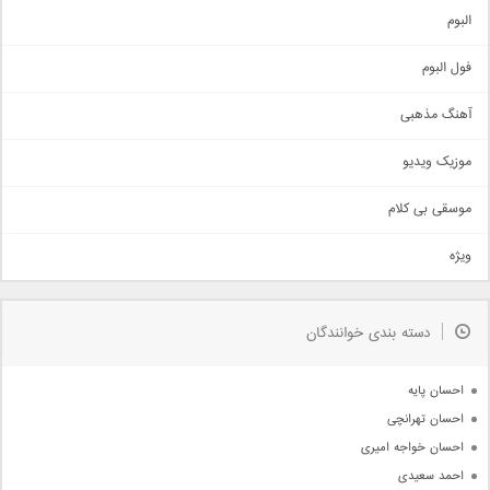
آهنگ شاد
البوم
غمگین
اجتماعی
فول البوم
آهنگ عاشقانه
آهنگ مذهبی
حماسی
اذری
موزیک ویدیو
سنتی
اهنگ بندرعباسی
موسقی بی کلام
تیتراژ
ویژه
دمو
مذهبی
به زودی
دسته بندی خوانندگان
جدیدترین ها
آرشیو
احسان پایه
احسان تهرانچی
احسان خواجه امیری
احمد سعیدی