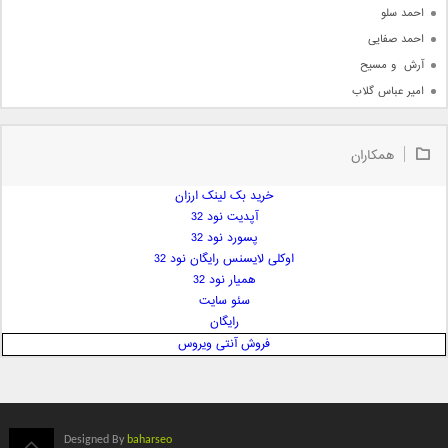
احمد سلو
احمد صفایی
آرش  و مسیح
امیر عباس گلاب
امیر عظیمی
امیر علی
همکاران
امیر فرجام
امیر مسعود
خرید بک لینک ارزان
آپدیت نود 32
امیر وکیلی
پسورد نود 32
امیر یگانه
اوکلی لایسنس رایگان نود 32
امین حبیبی
همیار نود 32
امین رستمی
سئو سایت
رایگان
امین فیاض
فروش آنتی ویروس
ایمان غلامی
ایمان فلاح
بابک جهانبخش
بابک رادمنش
Designed By
baharseo