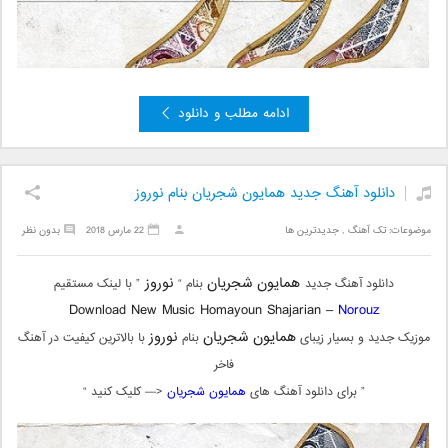
ادامه مطلب و دانلود
دانلود آهنگ جدید همایون شجریان بنام نوروز
موضوعات:
تک آهنگ
,
جدیدترین ها
22 مارس 2018
بدون نظر
همایون شجریان
نوروز
دانلود آهنگ جدید
بنام “
” با لینک مستقیم
Download New Music Homayoun Shajarian –
Norouz
همایون شجریان
نوروز
موزیک جدید و بسیار زیبای
بنام
با بالاترین کیفیت در آهنگ
فاخر
” برای دانلود آهنگ های
همایون شجریان
<— کلیک کنید “