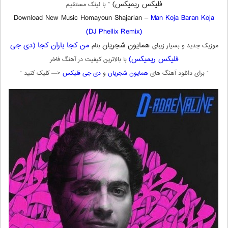
فلیکس ریمیکس)
” با لینک مستقیم
Download New Music Homayoun Shajarian –
Man Koja Baran Koja
(DJ Phellix Remix)
همایون شجریان
من کجا باران کجا (دی جی
موزیک جدید و بسیار زیبای
بنام
فلیکس ریمیکس)
با بالاترین کیفیت در آهنگ فاخر
” برای دانلود آهنگ های
همایون شجریان
و
دی جی فلیکس
<— کلیک کنید “