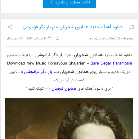
ادامه مطلب و دانلود
دانلود آهنگ جدید همایون شجریان بنام بار دگر فراموشی
موضوعات:
تک آهنگ
,
جدیدترین ها
13 سپتامبر 2017
بدون نظر
همایون شجریان
بار دگر فراموشی
دانلود آهنگ جدید
بنام “
” با لینک مستقیم
Download New Music Homayoun Shajarian –
Bare Degar Faramoshi
همایون شجریا
بار دگر فراموشی
موزیک جدید و بسیار زیبای
ن بنام
با بالاترین
کیفیت در آوا موزیک
” برای دانلود آهنگ های
همایون شجریان
<— کلیک کنید “