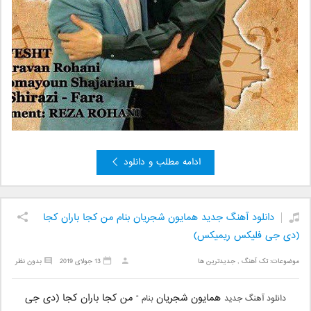
ادامه مطلب و دانلود
دانلود آهنگ جدید همایون شجریان بنام من کجا باران کجا
(دی جی فلیکس ریمیکس)
موضوعات:
تک آهنگ
,
جدیدترین ها
13 جولای 2019
بدون نظر
همایون شجریان
من کجا باران کجا (دی جی
دانلود آهنگ جدید
بنام “