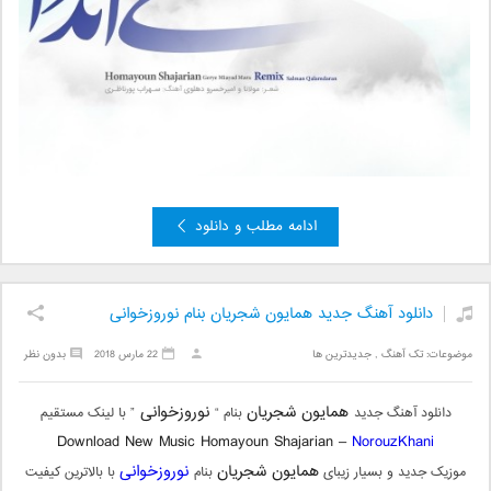
ادامه مطلب و دانلود
دانلود آهنگ جدید همایون شجریان بنام نوروزخوانی
موضوعات:
تک آهنگ
,
جدیدترین ها
22 مارس 2018
بدون نظر
همایون شجریان
نوروزخوانی
دانلود آهنگ جدید
بنام “
” با لینک مستقیم
Download New Music Homayoun Shajarian –
NorouzKhani
همایون شجریان
نوروزخوانی
موزیک جدید و بسیار زیبای
بنام
با بالاترین کیفیت