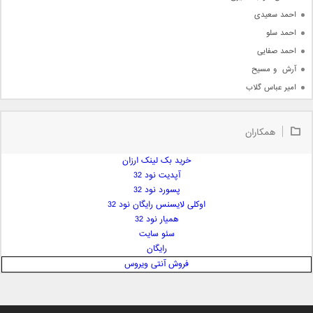
احمد سعیدی
احمد سلو
احمد صفایی
آرش  و مسیح
امیر عباس گلاب
امیر عظیمی
امیر علی
همکاران
امیر فرجام
امیر مسعود
خرید بک لینک ارزان
آپدیت نود 32
امیر وکیلی
پسورد نود 32
امیر یگانه
اوکلی لایسنس رایگان نود 32
امین حبیبی
همیار نود 32
امین رستمی
سئو سایت
رایگان
امین فیاض
فروش آنتی ویروس
ایمان غلامی
ایمان فلاح
بابک جهانبخش