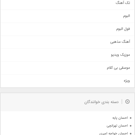
تک آهنگ
آهنگ شاد
البوم
غمگین
اجتماعی
فول البوم
آهنگ عاشقانه
آهنگ مذهبی
حماسی
اذری
موزیک ویدیو
سنتی
اهنگ بندرعباسی
موسقی بی کلام
تیتراژ
ویژه
دمو
مذهبی
به زودی
دسته بندی خوانندگان
جدیدترین ها
آرشیو
احسان پایه
احسان تهرانچی
احسان خواجه امیری