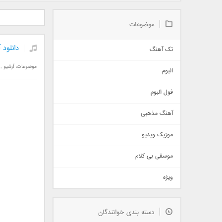
دانلود آلبوم جدید سیروان
دانلود آهنگ جدید علیرضا
دانلود آه
خسروی بنام مونولوگ
قربانی بنام خیال خوش
بهرام 
موضوعات
دانلود 
تک آهنگ
آهنگ شاد
موضوعات:
آرشیو
,
البوم
غمگین
اجتماعی
فول البوم
آهنگ عاشقانه
آهنگ مذهبی
حماسی
اذری
موزیک ویدیو
سنتی
اهنگ بندرعباسی
موسقی بی کلام
تیتراژ
ویژه
دمو
مذهبی
به زودی
دسته بندی خوانندگان
جدیدترین ها