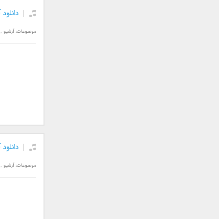
علی تکتا
دانلود 
علی رها
علی رهبری
موضوعات:
آرشیو
,
علی عباسی
علی عبدالمالکی
علی لهراسبی
علی هایپر
علیرضا روزگار
علیرضا طلیسچی
علیرضا قربانی
عماد
عماد طالب زاده
دانلود
فاتح نورایی
موضوعات:
آرشیو
,
فتاح فتحی
فرشید امین
فرهاد جواهر کلام
فرهاد دهقان