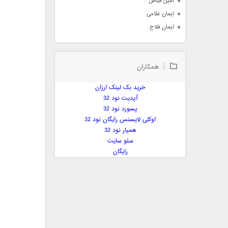
امین فیاض
ایمان غلامی
ایمان فلاح
بابک جهانبخش
بابک رادمنش
همکاران
بابک مافی
باراد
خرید بک لینک ارزان
بنیامین بهادری
آپدیت نود 32
بهراد شهریاری
پسورد نود 32
اوکلی لایسنس رایگان نود 32
بهنام صفوی
همیار نود 32
بهنام علمشاهی
سئو سایت
 پارسا صدیق
رایگان
پارسا چیلیک
پازل بند
پویا
پویا سالکی
پویان
پیمان زارعی