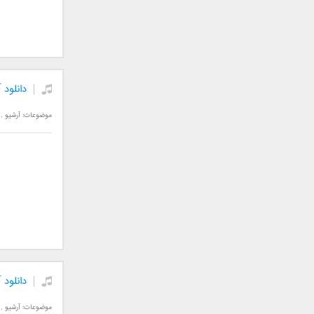
فریبرز خاتمی
فریدون آسرایی
قاسم افشار
کامران مولایی
کامران و هومن
دانلود
کوروش صنعتی
مازیار فلاحی
موضوعات:
آرشیو
,
ماهان بهرام خان
مجید اخشابی
مجید خراطها
مجید یحیایی
محسن ابراهیم زاده
محسن چاوشی
محسن یاحقی
محسن یگانه
محمد اصفهانی
دانلود
محمدرضا هدایتی
موضوعات:
آرشیو
,
محمد علیزاده