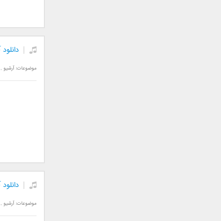
جمشید
حامد پهلان
حامد زمانی
دانلود 
حامد محضرنیا
حبیب
موضوعات:
آرشیو
,
حسین توکلی
حمید اصغری
حمید طالب زاده
حمید عسکری
رامین بی باک
رستاک
رضا شیری
رضا صادقی
رضا یزدانی
دانلود
روزبه نعمت الهی
زانیار خسروی
موضوعات:
آرشیو
,
سالار عقیلی