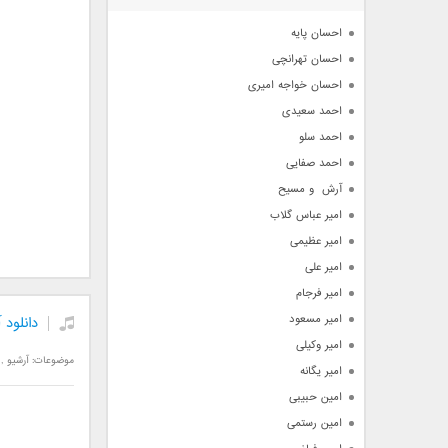
آرشیو
احسان پایه
احسان تهرانچی
احسان خواجه امیری
احمد سعیدی
احمد سلو
احمد صفایی
آرش  و مسیح
امیر عباس گلاب
امیر عظیمی
امیر علی
امیر فرجام
امیر مسعود
دانلود 
امیر وکیلی
موضوعات:
آرشیو
,
امیر یگانه
امین حبیبی
امین رستمی