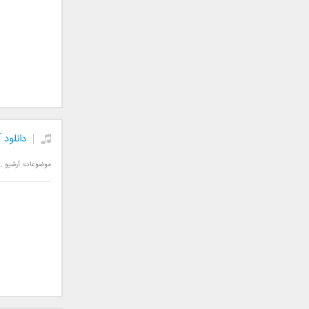
سامان جلیلی
سعید شهروز
سعید مدرس
سیامک عباسی
سیاوش قمصری
سیروان خسروی
سینا بهداد
سینا حجازی
دانلود 
سینا سرلک
موضوعات:
آرشیو
,
شاهین جمشیدپور
شهاب رمضان
شهرام شکوهی
علی ارشدی
علی اصحابی
علی بابا
علی باقری
علی پیشتاز