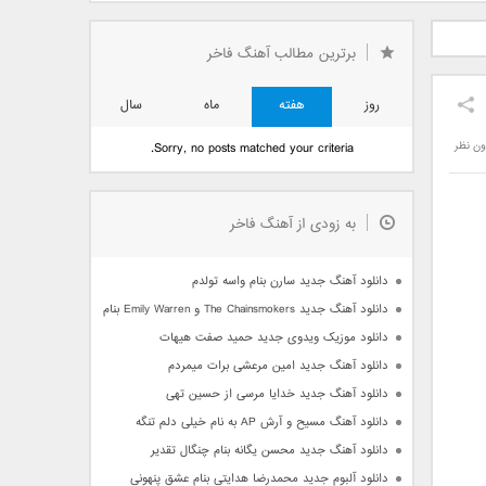
دید فرزاد
دانلود آهنگ جدید بهنام
دانلود آهنگ جدید علی
 آتیش
بانی بنام قرص قمر 2
یاسینی بنام دورترین نزدیک
برترین مطالب آهنگ فاخر
روز
هفته
ماه
سال
ون نظر
Sorry, no posts matched your criteria.
به زودی از آهنگ فاخر
دانلود آهنگ جدید سارن بنام واسه تولدم
دانلود آهنگ جدید The Chainsmokers و Emily Warren بنام Side Effects
دانلود موزیک ویدوی جدید حمید صفت هیهات
دانلود آهنگ جدید امین مرعشی برات میمردم
دانلود آهنگ جدید خدایا مرسی از حسین تهی
دانلود آهنگ مسیح و آرش AP به نام خیلی دلم تنگه
دانلود آهنگ جدید محسن یگانه بنام چنگال تقدیر
دانلود آلبوم جدید محمدرضا هدایتی بنام عشق پنهونی