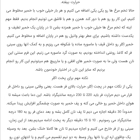
حرارت بیفته.
حالا تخم مرغ ها رو یکی یکی اضافه می کنیم و هر بار خیلی خوب با خمیر مخلوط می
کنیم، این کار رو رو هم با دور کند همزن و هم با قاشق می تونیم انجام بدیم. فقط مهم
اینه که تخم مرغ ها خیلی خوب با خمیر همزده بشن تا در پایان یک خمیر لطیف و
یکدست داشته باشیم. برای عطر بهتر وانیل رو هم در پایان اضافه و مخلوط می کنیم.
خمیر اِکلر رو داخل قیف با ماسوره ساده یا شکوفه می ریزیم و به کمک انها روی سینی
فر که کاغذ روغنی انداخته بودیم، به صورت گرد ماسوره می زنیم. این فرم سنتی این
نان هست ولی ما به صورت خمیر های افقی و یا مارپیچ هم میتونیم این کار رو انجام
بردیم که سایز این نان در اختیار خودمون باشه.
نکته مهم برای پخت اکلر
یکی از نکات مهم در پجت اِکلر، حرارت بالای فر هست. یعنی وقتی سینی رو داخل فر
قرار می دیم حرارت فر باید 220 تا 230 درجه سانتیگراد باشه. این دما باعث میشه تا
هوای داخل خمیر رو خالی می کنه و پف خمیر به صورت چشمگیر افزایش پیدا میکنه.
حدوداً 30 دقیقه اجازه می دیم تا پف نان کامل بشه و بعد دمای فر رو به 180 درجه
سانتیگراد می رسونیم . 10 تا 15 دقیقه دیگر به پخت ادامه میدیم.بعد از این زمان،
سینی رو از فر خارج می کنیم و اجازه میدیم تا نان ها کاملا خنک بشن. بعد به وسیله
یک چاقوی اره ای یا نانها رواز وسط به دو نیم تقسیم می کنیم و یا انتهای نون رو