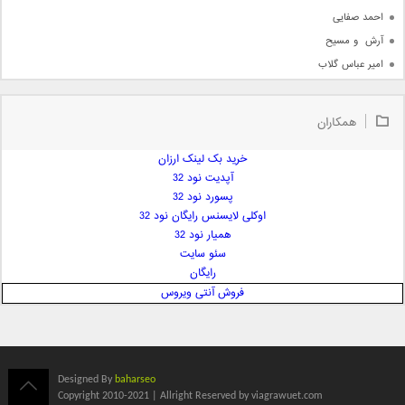
احمد صفایی
آرش  و مسیح
امیر عباس گلاب
امیر عظیمی
امیر علی
همکاران
امیر فرجام
امیر مسعود
خرید بک لینک ارزان
آپدیت نود 32
امیر وکیلی
پسورد نود 32
امیر یگانه
اوکلی لایسنس رایگان نود 32
امین حبیبی
همیار نود 32
امین رستمی
سئو سایت
رایگان
امین فیاض
فروش آنتی ویروس
ایمان غلامی
ایمان فلاح
بابک جهانبخش
بابک رادمنش
Designed By
baharseo
بابک مافی
Copyright 2010-2021 | Allright Reserved by viagrawuet.com