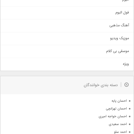
غمگین
اجتماعی
فول البوم
آهنگ عاشقانه
آهنگ مذهبی
حماسی
اذری
موزیک ویدیو
سنتی
اهنگ بندرعباسی
موسقی بی کلام
تیتراژ
ویژه
دمو
مذهبی
به زودی
دسته بندی خوانندگان
جدیدترین ها
آرشیو
احسان پایه
احسان تهرانچی
احسان خواجه امیری
احمد سعیدی
احمد سلو