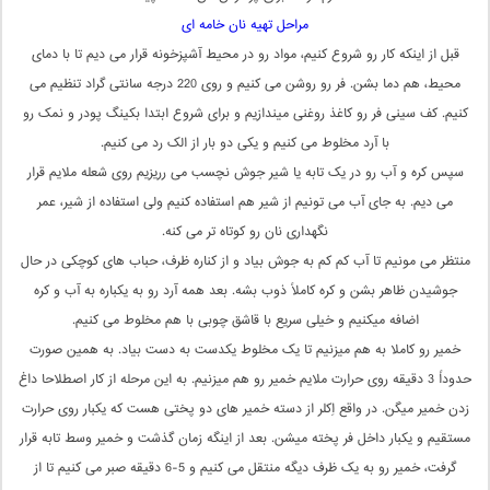
مراحل تهیه نان خامه ای
قبل از اینکه کار رو شروع کنیم، مواد رو در محیط آشپزخونه قرار می دیم تا با دمای
محیط، هم دما بشن. فر رو روشن می کنیم و روی 220 درجه سانتی گراد تنظیم می
کنیم. کف سینی فر رو کاغذ روغنی میندازیم و برای شروع ابتدا بکینگ پودر و نمک رو
با آرد مخلوط می کنیم و یکی دو بار از الک رد می کنیم.
سپس کره و آب رو در یک تابه یا شیر جوش نچسب می رریزیم روی شعله ملایم قرار
می دیم. به جای آب می تونیم از شیر هم استفاده کنیم ولی استفاده از شیر، عمر
نگهداری نان رو کوتاه تر می کنه.
منتظر می مونیم تا آب کم کم به جوش بیاد و از کناره ظرف، حباب های کوچکی در حال
جوشیدن ظاهر بشن و کره کاملاً ذوب بشه. بعد همه آرد رو به یکباره به آب و کره
اضافه میکنیم و خیلی سریع با قاشق چوبی با هم مخلوط می کنیم.
خمیر رو کاملا به هم میزنیم تا یک مخلوط یکدست به دست بیاد. به همین صورت
حدوداً 3 دقیقه روی حرارت ملایم خمیر رو هم میزنیم. به این مرحله از کار اصطلاحا داغ
زدن خمیر میگن. در واقع اِکلر از دسته خمیر های دو پختی هست که یکبار روی حرارت
مستقیم و یکبار داخل فر پخته میشن. بعد از اینگه زمان گذشت و خمیر وسط تابه قرار
گرفت، خمیر رو به یک ظرف دیگه منتقل می کنیم و 5-6 دقیقه صبر می کنیم تا از