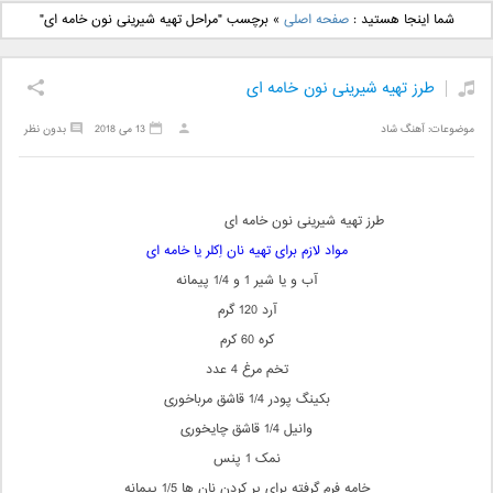
دانلود آهنگ جدید بهنام
دانلود آهنگ جدید علی
شما اینجا هستید :
صفحه اصلی
»
برچسب "مراحل تهیه شیرینی نون خامه ای"
بانی بنام قرص قمر 2
یاسینی بنام دورترین نزدیک
طرز تهیه شیرینی نون خامه ای
موضوعات:
آهنگ شاد
13 می 2018
بدون نظر
طرز تهیه شیرینی نون خامه ای
مواد لازم برای تهیه نان اِکلر یا خامه ای
آب و یا شیر 1 و 1/4 پیمانه
آرد 120 گرم
کره 60 کرم
تخم مرغ 4 عدد
بکینگ پودر 1/4 قاشق مرباخوری
وانیل 1/4 قاشق چایخوری
نمک 1 پنس
خامه فرم گرفته برای پر کردن نان ها 1/5 پیمانه