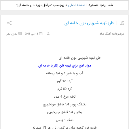
دانلود آهنگ جدید بهنام
دانلود آهنگ جدید علی
شما اینجا هستید :
صفحه اصلی
»
برچسب "مراحل تهیه نان خامه ای"
بانی بنام قرص قمر 2
یاسینی بنام دورترین نزدیک
طرز تهیه شیرینی نون خامه ای
موضوعات:
آهنگ شاد
13 می 2018
بدون نظر
طرز تهیه شیرینی نون خامه ای
مواد لازم برای تهیه نان اِکلر یا خامه ای
آب و یا شیر 1 و 1/4 پیمانه
آرد 120 گرم
کره 60 کرم
تخم مرغ 4 عدد
بکینگ پودر 1/4 قاشق مرباخوری
وانیل 1/4 قاشق چایخوری
نمک 1 پنس
خامه فرم گرفته برای پر کردن نان ها 1/5 پیمانه