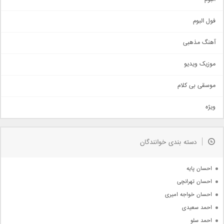
غمگین
اجتماعی
فول البوم
آهنگ عاشقانه
آهنگ مذهبی
حماسی
اذری
موزیک ویدیو
سنتی
اهنگ بندرعباسی
موسقی بی کلام
تیتراژ
ویژه
دمو
مذهبی
به زودی
دسته بندی خوانندگان
جدیدترین ها
آرشیو
احسان پایه
احسان تهرانچی
احسان خواجه امیری
احمد سعیدی
احمد سلو