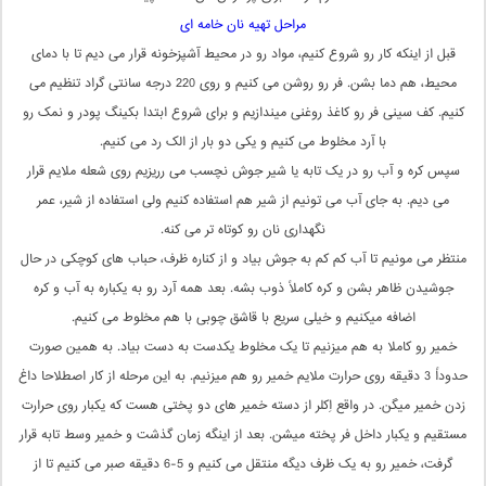
مراحل تهیه نان خامه ای
قبل از اینکه کار رو شروع کنیم، مواد رو در محیط آشپزخونه قرار می دیم تا با دمای
محیط، هم دما بشن. فر رو روشن می کنیم و روی 220 درجه سانتی گراد تنظیم می
کنیم. کف سینی فر رو کاغذ روغنی میندازیم و برای شروع ابتدا بکینگ پودر و نمک رو
با آرد مخلوط می کنیم و یکی دو بار از الک رد می کنیم.
سپس کره و آب رو در یک تابه یا شیر جوش نچسب می رریزیم روی شعله ملایم قرار
می دیم. به جای آب می تونیم از شیر هم استفاده کنیم ولی استفاده از شیر، عمر
نگهداری نان رو کوتاه تر می کنه.
منتظر می مونیم تا آب کم کم به جوش بیاد و از کناره ظرف، حباب های کوچکی در حال
جوشیدن ظاهر بشن و کره کاملاً ذوب بشه. بعد همه آرد رو به یکباره به آب و کره
اضافه میکنیم و خیلی سریع با قاشق چوبی با هم مخلوط می کنیم.
خمیر رو کاملا به هم میزنیم تا یک مخلوط یکدست به دست بیاد. به همین صورت
حدوداً 3 دقیقه روی حرارت ملایم خمیر رو هم میزنیم. به این مرحله از کار اصطلاحا داغ
زدن خمیر میگن. در واقع اِکلر از دسته خمیر های دو پختی هست که یکبار روی حرارت
مستقیم و یکبار داخل فر پخته میشن. بعد از اینگه زمان گذشت و خمیر وسط تابه قرار
گرفت، خمیر رو به یک ظرف دیگه منتقل می کنیم و 5-6 دقیقه صبر می کنیم تا از