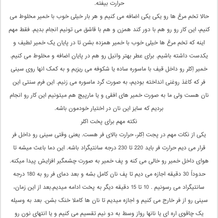
حرارت بیفته.
حالا تخم مرغ ها رو یکی یکی اضافه می کنیم و هر بار خیلی خوب با خمیر مخلوط می
کنیم، این کار رو رو هم با دور کند همزن و هم با قاشق می تونیم انجام بدیم. فقط مهم
اینه که تخم مرغ ها خیلی خوب با خمیر همزده بشن تا در پایان یک خمیر لطیف و
یکدست داشته باشیم. برای عطر بهتر وانیل رو هم در پایان اضافه و مخلوط می کنیم.
خمیر اِکلر رو داخل قیف با ماسوره ساده یا شکوفه می ریزیم و به کمک انها روی سینی
فر که کاغذ روغنی انداخته بودیم، به صورت گرد ماسوره می زنیم. این فرم سنتی این
نان هست ولی ما به صورت خمیر های افقی و یا مارپیچ هم میتونیم این کار رو انجام
بردیم که سایز این نان در اختیار خودمون باشه.
نکته مهم برای پخت اکلر
یکی از نکات مهم در پجت اِکلر، حرارت بالای فر هست. یعنی وقتی سینی رو داخل فر
قرار می دیم حرارت فر باید 220 تا 230 درجه سانتیگراد باشه. این دما باعث میشه تا
هوای داخل خمیر رو خالی می کنه و پف خمیر به صورت چشمگیر افزایش پیدا میکنه.
حدوداً 30 دقیقه اجازه می دیم تا پف نان کامل بشه و بعد دمای فر رو به 180 درجه
سانتیگراد می رسونیم . 10 تا 15 دقیقه دیگر به پخت ادامه میدیم.بعد از این زمان،
سینی رو از فر خارج می کنیم و اجازه میدیم تا نان ها کاملا خنک بشن. بعد به وسیله
یک چاقوی اره ای یا نانها رواز وسط به دو نیم تقسیم می کنیم و یا انتهای نون رو