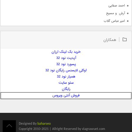
احمد صفایی
آرش  و مسیح
امیر عباس گلاب
امیر عظیمی
امیر علی
همکاران
امیر فرجام
امیر مسعود
خرید بک لینک ارزان
آپدیت نود 32
امیر وکیلی
پسورد نود 32
امیر یگانه
اوکلی لایسنس رایگان نود 32
امین حبیبی
همیار نود 32
امین رستمی
سئو سایت
رایگان
امین فیاض
فروش آنتی ویروس
ایمان غلامی
ایمان فلاح
بابک جهانبخش
بابک رادمنش
Designed By
baharseo
بابک مافی
Copyright 2010-2021 | Allright Reserved by viagrawuet.com