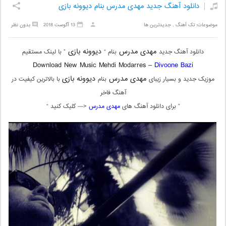
دانلود آهنگ جدید مهدی مدرس بنام دیوونه بازی
موضوعات:
تک آهنگ
,
جدیدترین ها
13 آگوست 2018
بدون نظر
مهدی مدرس
دیوونه بازی
دانلود آهنگ جدید
بنام “
” با لینک مستقیم
Download New Music Mehdi Modarres –
Divoone Bazi
مهدی مدرس
دیوونه بازی
موزیک جدید و بسیار زیبای
بنام
با بالاترین کیفیت در
آهنگ فاخر
” برای دانلود آهنگ های
مهدی مدرس
<— کلیک کنید “