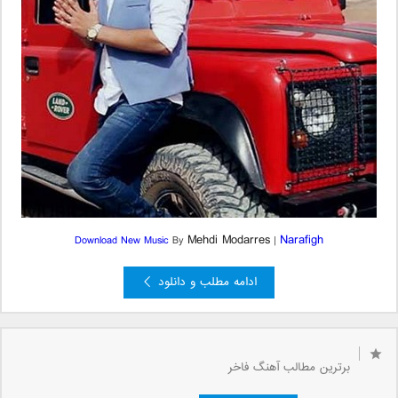
Mehdi Modarres
Narafigh
Download New Music
By
|
ادامه مطلب و دانلود
قبلی »
»
...
5
4
3
2
صفحه 1 از 9
1
برترین مطالب آهنگ فاخر