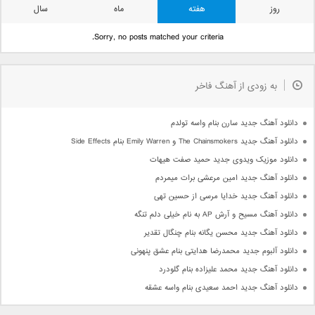
روز
هفته
ماه
سال
Sorry, no posts matched your criteria.
به زودی از آهنگ فاخر
دانلود آهنگ جدید سارن بنام واسه تولدم
دانلود آهنگ جدید The Chainsmokers و Emily Warren بنام Side Effects
دانلود موزیک ویدوی جدید حمید صفت هیهات
دانلود آهنگ جدید امین مرعشی برات میمردم
دانلود آهنگ جدید خدایا مرسی از حسین تهی
دانلود آهنگ مسیح و آرش AP به نام خیلی دلم تنگه
دانلود آهنگ جدید محسن یگانه بنام چنگال تقدیر
دانلود آلبوم جدید محمدرضا هدایتی بنام عشق پنهونی
دانلود آهنگ جدید محمد علیزاده بنام گلودرد
دانلود آهنگ جدید احمد سعیدی بنام واسه عشقه