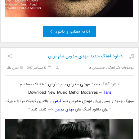
ادامه مطلب و دانلود
دانلود آهنگ جدید مهدی مدرس بنام ترس
موضوعات:
تک آهنگ
,
جدیدترین ها
13 سپتامبر 2017
بدون نظر
مهدی مدرس
ترس
دانلود آهنگ جدید
بنام “
” با لینک مستقیم
Download New Music Mehdi Modarres –
Tars
مهدی مدرس
ترس
موزیک جدید و بسیار زیبای
بنام
با بالاترین کیفیت در آوا موزیک
” برای دانلود آهنگ های
مهدی مدرس
<— کلیک کنید “