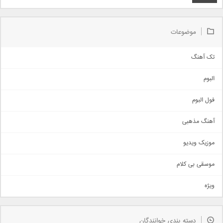
موضوعات
تک آهنگ
آهنگ شاد
البوم
غمگین
اجتماعی
فول البوم
آهنگ عاشقانه
آهنگ مذهبی
حماسی
اذری
موزیک ویدیو
سنتی
اهنگ بندرعباسی
موسقی بی کلام
تیتراژ
ویژه
دمو
مذهبی
به زودی
دسته بندی خوانندگان