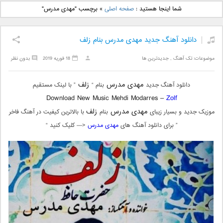
دانلود آهنگ جدید بهنام
دانلود آهنگ جدید علی
شما اینجا هستید :
صفحه اصلی
»
برچسب "مهدی مدرس"
بانی بنام قرص قمر 2
یاسینی بنام دورترین نزدیک
دانلود آهنگ جدید مهدی مدرس بنام زلف
موضوعات:
تک آهنگ
,
جدیدترین ها
18 فوریه 2019
بدون نظر
مهدی مدرس
زلف
دانلود آهنگ جدید
بنام “
” با لینک مستقیم
Download New Music Mehdi Modarres –
Zolf
مهدی مدرس
زلف
موزیک جدید و بسیار زیبای
بنام
با بالاترین کیفیت در آهنگ فاخر
” برای دانلود آهنگ های
مهدی مدرس
<— کلیک کنید “