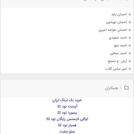
جدیدترین ها
آرشیو
احسان پایه
احسان تهرانچی
احسان خواجه امیری
احمد سعیدی
احمد سلو
احمد صفایی
آرش  و مسیح
امیر عباس گلاب
امیر عظیمی
امیر علی
همکاران
امیر فرجام
امیر مسعود
خرید بک لینک ارزان
آپدیت نود 32
امیر وکیلی
پسورد نود 32
امیر یگانه
اوکلی لایسنس رایگان نود 32
امین حبیبی
همیار نود 32
امین رستمی
سئو سایت