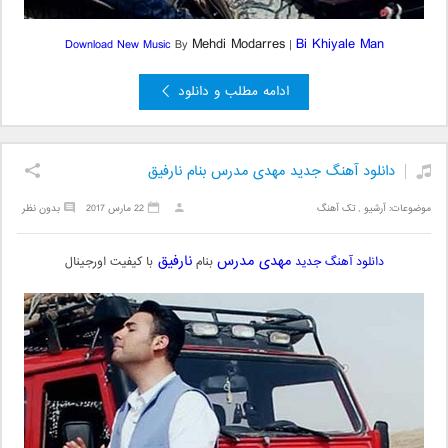
Mehdi Modarres
Bi Khiyale Man
Download New Music
By
|
ادامه مطلب و دانلود
دانلود آهنگ جدید مهدی مدرس بنام نارفیق
موضوعات:
آرشیو
,
تک آهنگ
22 مارس 2017
بدون نظر
مهدی مدرس
نارفیق
دانلود آهنگ جدید
بنام
با کیفیت اورجینال