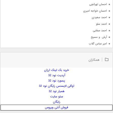
احسان تهرانچی
احسان خواجه امیری
احمد سعیدی
احمد سلو
احمد صفایی
آرش  و مسیح
امیر عباس گلاب
امیر عظیمی
امیر علی
همکاران
امیر فرجام
امیر مسعود
خرید بک لینک ارزان
آپدیت نود 32
امیر وکیلی
پسورد نود 32
امیر یگانه
اوکلی لایسنس رایگان نود 32
امین حبیبی
همیار نود 32
امین رستمی
سئو سایت
رایگان
امین فیاض
فروش آنتی ویروس
ایمان غلامی