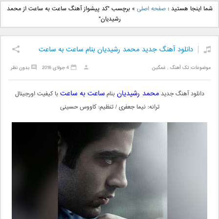
دانلود آهنگ جدید بهنام
دانلود آهنگ جدید علی
شما اینجا هستید :
صفحه اصلی
»
برچسب "کد پیشواز آهنگ ساعت به ساعت از محمد
بانی بنام قرص قمر 2
یاسینی بنام دورترین نزدیک
رشیدیان"
دانلود آهنگ جدید محمد رشیدیان بنام ساعت به ساعت
موضوعات:
تک آهنگ
,
غمگین
4 جولای 2016
بدون نظر
محمد رشیدیان
ساعت به ساعت
دانلود آهنگ جدید
بنام
با کیفیت اورجینال
ترانه: نیما جعفری / تنظیم: کاووس حسینی