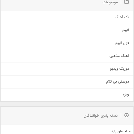
موضوعات
تک آهنگ
آهنگ شاد
البوم
غمگین
اجتماعی
فول البوم
آهنگ عاشقانه
آهنگ مذهبی
حماسی
اذری
موزیک ویدیو
سنتی
اهنگ بندرعباسی
موسقی بی کلام
تیتراژ
ویژه
دمو
مذهبی
به زودی
دسته بندی خوانندگان
جدیدترین ها
آرشیو
احسان پایه