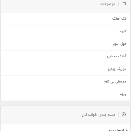
موضوعات
تک آهنگ
آهنگ شاد
البوم
غمگین
اجتماعی
فول البوم
آهنگ عاشقانه
آهنگ مذهبی
حماسی
اذری
موزیک ویدیو
سنتی
اهنگ بندرعباسی
موسقی بی کلام
تیتراژ
ویژه
دمو
مذهبی
به زودی
دسته بندی خوانندگان
جدیدترین ها
آرشیو
احسان پایه