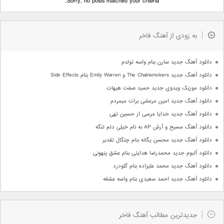
Sorry, no posts matched your criteria.
به زودی از آهنگ فاخر
دانلود آهنگ جدید سارن بنام واسه تولدم
دانلود آهنگ جدید The Chainsmokers و Emily Warren بنام Side Effects
دانلود موزیک ویدوی جدید حمید صفت هیهات
دانلود آهنگ جدید امین مرعشی برات میمردم
دانلود آهنگ جدید خدایا مرسی از حسین تهی
دانلود آهنگ مسیح و آرش AP به نام خیلی دلم تنگه
دانلود آهنگ جدید محسن یگانه بنام چنگال تقدیر
دانلود آلبوم جدید محمدرضا هدایتی بنام عشق پنهونی
دانلود آهنگ جدید محمد علیزاده بنام گلودرد
دانلود آهنگ جدید احمد سعیدی بنام واسه عشقه
جدیدترین مطالب آهنگ فاخر