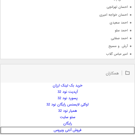
احسان تهرانچی
احسان خواجه امیری
احمد سعیدی
احمد سلو
احمد صفایی
آرش  و مسیح
امیر عباس گلاب
امیر عظیمی
امیر علی
همکاران
امیر فرجام
امیر مسعود
خرید بک لینک ارزان
آپدیت نود 32
امیر وکیلی
پسورد نود 32
امیر یگانه
اوکلی لایسنس رایگان نود 32
امین حبیبی
همیار نود 32
امین رستمی
سئو سایت
رایگان
امین فیاض
فروش آنتی ویروس
ایمان غلامی