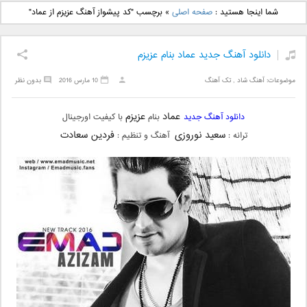
دانلود آهنگ جدید بهنام
دانلود آهنگ جدید علی
شما اینجا هستید :
صفحه اصلی
»
برچسب "کد پیشواز آهنگ عزیزم از عماد"
بانی بنام قرص قمر 2
یاسینی بنام دورترین نزدیک
دانلود آهنگ جدید عماد بنام عزیزم
موضوعات:
آهنگ شاد
,
تک آهنگ
10 مارس 2016
بدون نظر
عماد
عزیزم
دانلود آهنگ جدید
بنام
با کیفیت اورجینال
سعید نوروزی
فردین سعادت
ترانه :
آهنگ و تنظیم :