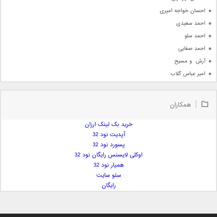
احسان خواجه امیری
احمد سعیدی
احمد سلو
احمد صفایی
آرش  و مسیح
امیر عباس گلاب
امیر عظیمی
امیر علی
همکاران
امیر فرجام
امیر مسعود
خرید بک لینک ارزان
آپدیت نود 32
امیر وکیلی
پسورد نود 32
امیر یگانه
اوکلی لایسنس رایگان نود 32
امین حبیبی
همیار نود 32
امین رستمی
سئو سایت
رایگان
امین فیاض
ایمان غلامی
ایمان فلاح