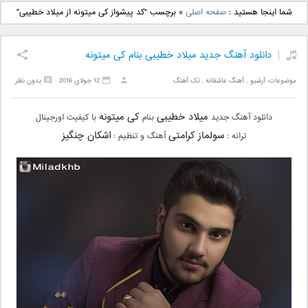
دانلود آهنگ جدید بهنام
دانلود آهنگ جدید علی
شما اینجا هستید :
صفحه اصلی
»
برچسب "کد پیشواز کی میتونه از میلاد خطیبی"
بانی بنام قرص قمر 2
یاسینی بنام دورترین نزدیک
دانلود آهنگ جدید میلاد خطیبی بنام کی میتونه
موضوعات:
آرشیو
,
آهنگ عاشقانه
,
تک آهنگ
12 جولای 2016
بدون نظر
میلاد خطیبی
کی میتونه
دانلود آهنگ جدید
بنام
با کیفیت اورجینال
سولماز کرامتی
اشکان چنگیز
ترانه :
آهنگ و تنظیم :