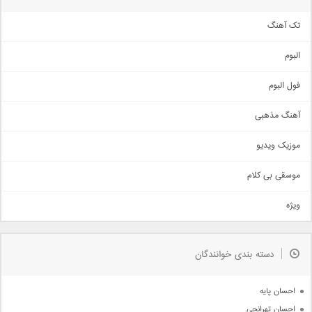
تک آهنگ
آهنگ شاد
البوم
غمگین
اجتماعی
فول البوم
آهنگ عاشقانه
آهنگ مذهبی
حماسی
اذری
موزیک ویدیو
سنتی
اهنگ بندرعباسی
موسقی بی کلام
تیتراژ
ویژه
دمو
مذهبی
به زودی
دسته بندی خوانندگان
جدیدترین ها
آرشیو
احسان پایه
احسان تهرانچی