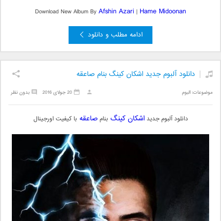
Afshin Azari
Hame Midoonan
Download New Album By
|
ادامه مطلب و دانلود
دانلود آلبوم جدید اشکان کینگ بنام صاعقه
موضوعات:
البوم
20 جولای 2016
بدون نظر
اشکان کینگ
صاعقه
دانلود آلبوم جدید
بنام
با کیفیت اورجینال