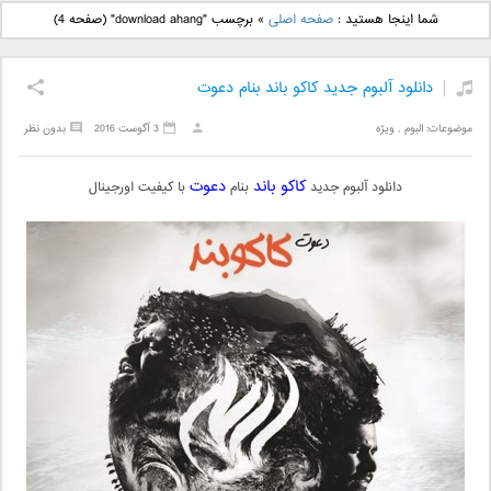
دانلود آهنگ جدید بهنام
دانلود آهنگ جدید علی
شما اینجا هستید :
صفحه اصلی
»
برچسب "download ahang"
(صفحه 4)
بانی بنام قرص قمر 2
یاسینی بنام دورترین نزدیک
دانلود آلبوم جدید کاکو باند بنام دعوت
موضوعات:
البوم
,
ویژه
3 آگوست 2016
بدون نظر
کاکو باند
دعوت
دانلود آلبوم جدید
بنام
با کیفیت اورجینال