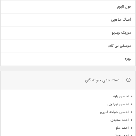
اجتماعی
فول البوم
آهنگ عاشقانه
آهنگ مذهبی
حماسی
اذری
موزیک ویدیو
سنتی
اهنگ بندرعباسی
موسقی بی کلام
تیتراژ
ویژه
دمو
مذهبی
به زودی
دسته بندی خوانندگان
جدیدترین ها
آرشیو
احسان پایه
احسان تهرانچی
احسان خواجه امیری
احمد سعیدی
احمد سلو
احمد صفایی