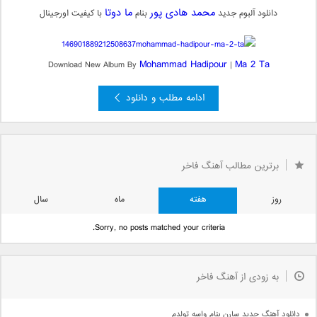
محمد هادی پور
ما دوتا
دانلود آلبوم جدید
بنام
با کیفیت اورجینال
Mohammad Hadipour
Ma 2 Ta
Download New Album By
|
ادامه مطلب و دانلود
...
6
5
3
2
...
«
« بعدی
صفحه 4 از 75
4
برترین مطالب آهنگ فاخر
قبلی »
»
...
30
20
10
روز
هفته
ماه
سال
Sorry, no posts matched your criteria.
به زودی از آهنگ فاخر
دانلود آهنگ جدید سارن بنام واسه تولدم