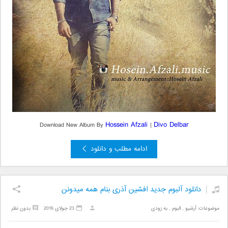
Hossein Afzali
Divo Delbar
Download New Album By
|
ادامه مطلب و دانلود
دانلود آلبوم جدید افشین آذری بنام همه میدونن
موضوعات:
آرشیو
,
البوم
,
به زودی
23 جولای 2016
بدون نظر