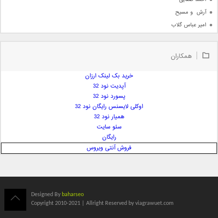
آرش  و مسیح
امیر عباس گلاب
امیر عظیمی
امیر علی
همکاران
امیر فرجام
امیر مسعود
خرید بک لینک ارزان
آپدیت نود 32
امیر وکیلی
پسورد نود 32
امیر یگانه
اوکلی لایسنس رایگان نود 32
امین حبیبی
همیار نود 32
امین رستمی
سئو سایت
رایگان
امین فیاض
فروش آنتی ویروس
ایمان غلامی
ایمان فلاح
بابک جهانبخش
بابک رادمنش
Designed By
baharseo
بابک مافی
Copyright 2010-2021 | Allright Reserved by viagrawuet.com
باراد