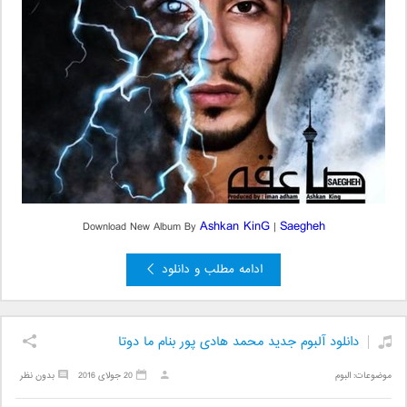
Ashkan KinG
Saegheh
Download New Album By
|
ادامه مطلب و دانلود
دانلود آلبوم جدید محمد هادی پور بنام ما دوتا
موضوعات:
البوم
20 جولای 2016
بدون نظر