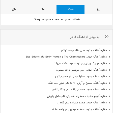
روز
هفته
ماه
سال
Sorry, no posts matched your criteria.
به زودی از آهنگ فاخر
دانلود آهنگ جدید سارن بنام واسه تولدم
دانلود آهنگ جدید The Chainsmokers و Emily Warren بنام Side Effects
دانلود موزیک ویدوی جدید حمید صفت هیهات
دانلود آهنگ جدید امین مرعشی برات میمردم
دانلود آهنگ جدید خدایا مرسی از حسین تهی
دانلود آهنگ مسیح و آرش AP به نام خیلی دلم تنگه
دانلود آهنگ جدید محسن یگانه بنام چنگال تقدیر
دانلود آلبوم جدید محمدرضا هدایتی بنام عشق پنهونی
دانلود آهنگ جدید محمد علیزاده بنام گلودرد
دانلود آهنگ جدید احمد سعیدی بنام واسه عشقه