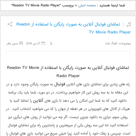
دانلود آهنگ جدید بهنام
دانلود آهنگ جدید علی
شما اینجا هستید :
صفحه اصلی
»
برچسب "Readon TV Movie Radio Player"
بانی بنام قرص قمر 2
یاسینی بنام دورترین نزدیک
تماشای فوتبال آنلاین به صورت رایگان با استفاده از Readon
TV Movie Radio Player
موضوعات:
آهنگ شاد
27 می 2018
بدون نظر
تماشای فوتبال آنلاین به صورت رایگان با استفاده از Readon TV Movie
Radio Player
فوتبال
راه های زیادی برای تماشای بازی های آنلاین
به صورت رایگان وجود دارد و در
این مقاله ما به سه روش این کار خواهیم پرداخت. در دو مورد، شما باید یک برنامه
آنلاین
دانلود کنید که به شما این امکان را می دهد تا بازی های
را تماشا کنید یا
هریک از کانال های تلویزیونی در هر نقطه از جهان را که می خواهید انتخاب کنید. در
روش سوم، نیازی به دانلود چیزی نیست. اگر چه می توانید از روش های دیگری نیز
استفاده کنید اما این سه روش یکی از سریعترین و راحتترین راه برای تماشای فوتبال
است. چیپس و پفک خود را آماده کنید زیرا خیلی سریع می توانید بازی های فوتبال را