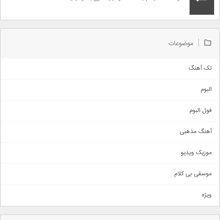
موضوعات
تک آهنگ
آهنگ شاد
البوم
غمگین
اجتماعی
فول البوم
آهنگ عاشقانه
آهنگ مذهبی
حماسی
اذری
موزیک ویدیو
سنتی
اهنگ بندرعباسی
موسقی بی کلام
تیتراژ
ویژه
دمو
مذهبی