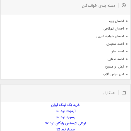
به زودی
دسته بندی خوانندگان
جدیدترین ها
آرشیو
احسان پایه
احسان تهرانچی
احسان خواجه امیری
احمد سعیدی
احمد سلو
احمد صفایی
آرش  و مسیح
امیر عباس گلاب
امیر عظیمی
امیر علی
همکاران
امیر فرجام
امیر مسعود
خرید بک لینک ارزان
آپدیت نود 32
امیر وکیلی
پسورد نود 32
امیر یگانه
اوکلی لایسنس رایگان نود 32
امین حبیبی
همیار نود 32