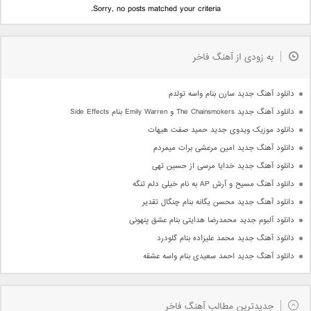
Sorry, no posts matched your criteria.
به زودی از آهنگ فاخر
دانلود آهنگ جدید سارن بنام واسه تولدم
دانلود آهنگ جدید The Chainsmokers و Emily Warren بنام Side Effects
دانلود موزیک ویدوی جدید حمید صفت هیهات
دانلود آهنگ جدید امین مرعشی برات میمردم
دانلود آهنگ جدید خدایا مرسی از حسین تهی
دانلود آهنگ مسیح و آرش AP به نام خیلی دلم تنگه
دانلود آهنگ جدید محسن یگانه بنام چنگال تقدیر
دانلود آلبوم جدید محمدرضا هدایتی بنام عشق پنهونی
دانلود آهنگ جدید محمد علیزاده بنام گلودرد
دانلود آهنگ جدید احمد سعیدی بنام واسه عشقه
جدیدترین مطالب آهنگ فاخر