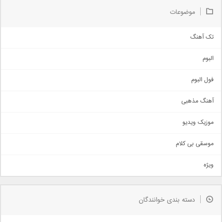
موضوعات
تک آهنگ
آهنگ شاد
البوم
غمگین
اجتماعی
فول البوم
آهنگ عاشقانه
آهنگ مذهبی
حماسی
اذری
موزیک ویدیو
سنتی
اهنگ بندرعباسی
موسقی بی کلام
تیتراژ
ویژه
دمو
مذهبی
به زودی
دسته بندی خوانندگان
جدیدترین ها
آرشیو