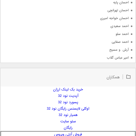
احسان پایه
احسان تهرانچی
احسان خواجه امیری
احمد سعیدی
احمد سلو
احمد صفایی
آرش  و مسیح
امیر عباس گلاب
امیر عظیمی
امیر علی
همکاران
امیر فرجام
امیر مسعود
خرید بک لینک ارزان
آپدیت نود 32
امیر وکیلی
پسورد نود 32
امیر یگانه
اوکلی لایسنس رایگان نود 32
امین حبیبی
همیار نود 32
امین رستمی
سئو سایت
رایگان
امین فیاض
فروش آنتی ویروس