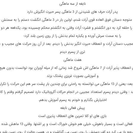
نابغه از سه ماهگی
پدر آرات حرف های شنیدنی از 3 ماهگی پسر حیرت انگیزش دارد
از سه ماهگی متوجه دستان فوق العاده قوی آرات شدم، اولین بار در 3 ماهگی انگشت دستم را به 
حلقه کرد به دور انگشتم و فشرد؛ آرات وقتی به انگشتم محکم چسبیده بود، یکدفعه هر دو
را به سمت سرش آورده و یکباره تمام بدنش را از روی زمین بلند کرد؛
عجیب دستان آرات و انعطاف حیرت انگیز بدنش را دیدم. بعد از آن روز حرکت های عجیب و 
تری از پسرم دیدم
هفت ماهگی
اوج حرکت های انعطاف پذیر آرات از 7 ماهگی اش شروع شد زمانی که از میله آویزان بود توانست بدون
و آموزشی بصورت غریزی پشتک بزند
آرات چند ماه بعد؛ یعنی از 13 ماهگی می توانسته به راحتی برای چندین بار پشت سر هم این حرکت را تکرا
: وقتی دیدم پسرم استعداد عجیبی در انجام حرکات آکروباتیک دارد تصمیم گرفتم وقتم را کا
اختیارش بگذارم و خودم به پسرم آموزش بدهم.
پیش فعالی نابغه
بازی های او کلا تمرین های انعطاف پذیری است
کودک بیش فعالی است و بسیار باهوش، خیلی هم خوش خوراک است و پر اشتها. وق