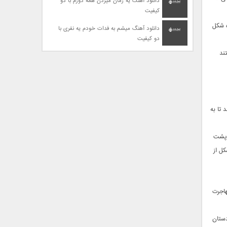
دانلود آهنگ یه زمان میزدن همه دورم با دو
کیفیت
ه شکل
دانلود آهنگ میشم به فدات خودم یه نفری با
دو کیفیت
تند تا به
ده با پشت
ل از
هاجرت
دستان