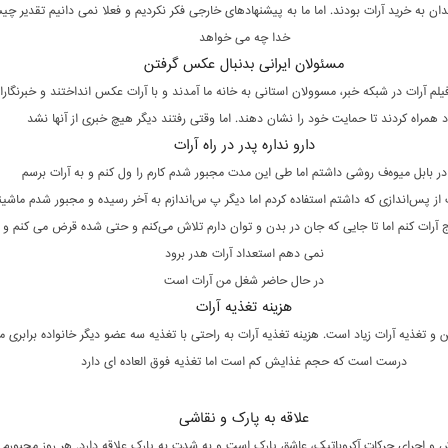
دان به خرید آرات بودند. اما ما به پیشنهادهای خارجی فکر نکردیم و فعلا نمی‌ دانیم تقدیر چ
خدا چه می‌ خواهد
مسئولان ایرانی بدنبال عکس گرفتن
 آرات در شبکه خبر، مسوولان استانی به خانه ما آمدند و با آرات عکس انداختند و خبرنگاران
 همراه کردند تا حمایت خود را نشان دهند. اما وقتی رفتند دیگر هیچ خبری از آنها نشد
دارو نداره پدر در راه آرات
ر بابل میوه‌ف روشی داشتم اما طی این مدت مجبور شدم کارم را ول کنم و به آرات برسم
ز پس‌اندازی که داشتم استفاده کردم اما دیگر پ س‌اندازم به آخر رسیده و مجبور شدم ماشینم
 آرات کنم اما تا جایی که جان در بدن و توان دارم تلاش می‌کنم و حتی شده قرض می‌ کنم و ا
نمی‌ دهم استعداد آرات هدر برود
در حال حاضر شغل من آرات است
هزینه تغذیه آرات
ن و تغذیه آرات زیاد است. هزینه تغذیه آرات به راحتی با تغذیه سه عضو دیگر خانواده برابری می
درست است که حجم غذایش کم است اما تغذیه فوق العاده‌ ای دارد
علاقه به پارک و نقاشی
ش و اجرای حرکات آکروباتیک، عاشق پارک است و به شدت به پارک علاقه دارد. هر روز مجبورم 