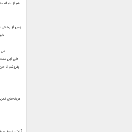
هم از علاقه من
جمشید
حامد پهلان
حامد زمانی
پس از پخش فیلم
حامد محضرنیا
خود
حبیب
حسین توکلی
من د
حمید اصغری
طی این مدت ا
حمید طالب زاده
بفروشم تا خرج
حمید عسکری
رامین بی باک
رستاک
رضا شیری
رضا صادقی
هزینه‌های تمری
رضا یزدانی
روزبه نعمت الهی
زانیار خسروی
سالار عقیلی
آرات به جز ورز