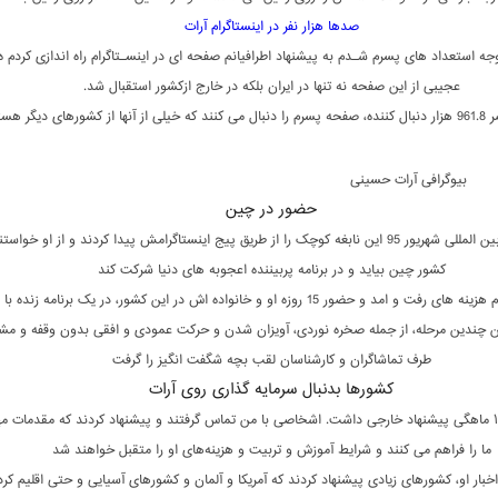
صدها هزار نفر در اینستاگرام آرات
وجه استعداد های پسرم شـدم به پیشنهاد اطرافیانم صفحه ای در اینسـتاگرام راه اندازی کردم 
عجیبی از این صفحه نه تنها در ایران بلکه در خارج ازکشور استقبال شد.
ورهای دیگر هستند
بیوگرافی آرات حسینی
حضور در چین
برنامه سازهای بین المللی شهریور 95 این نابغه کوچک را از طریق پیج اینستاگرامش پیدا کردند و از او خواس
کشور چین بیاید و در برنامه پربیننده اعجوبه های دنیا شرکت کند
با پرداخت تمام هزینه های رفت و امد و حضور 15 روزه او و خانواده اش در این کشور، در یک برنامه زن
 چندین مرحله، از جمله صخره نوردی، آویزان شدن و حرکت عمودی و افقی بدون وقفه و مشک
طرف تماشاگران و کارشناسان لقب بچه شگفت انگیز را گرفت
کشورها بدنبال سرمایه گذاری روی آرات
آرات در سن ۱۳ ماهگی پیشنهاد خارجی داشت. اشخاصی با من تماس گرفتند و پیشنهاد کردند که مقدمات م
ما را فراهم می‌ کنند و شرایط آموزش و تربیت و هزینه‌های او را متقبل خواهند شد
خبار او، کشورهای زیادی پیشنهاد کردند که آمریکا و آلمان و کشورهای آسیایی و حتی اقلیم کر