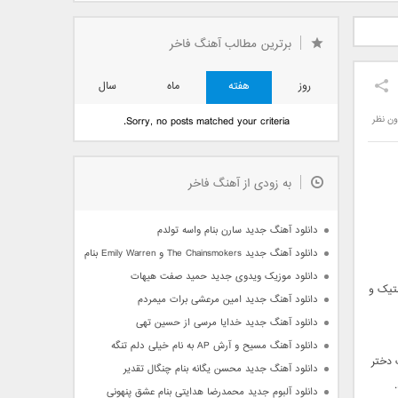
دید فرزاد
دانلود آهنگ جدید بهنام
دانلود آهنگ جدید علی
 آتیش
بانی بنام قرص قمر 2
یاسینی بنام دورترین نزدیک
برترین مطالب آهنگ فاخر
روز
هفته
ماه
سال
ون نظر
Sorry, no posts matched your criteria.
به زودی از آهنگ فاخر
دانلود آهنگ جدید سارن بنام واسه تولدم
دانلود آهنگ جدید The Chainsmokers و Emily Warren بنام Side Effects
دانلود موزیک ویدوی جدید حمید صفت هیهات
ستیک و
دانلود آهنگ جدید امین مرعشی برات میمردم
دانلود آهنگ جدید خدایا مرسی از حسین تهی
دانلود آهنگ مسیح و آرش AP به نام خیلی دلم تنگه
 دختر
دانلود آهنگ جدید محسن یگانه بنام چنگال تقدیر
دانلود آلبوم جدید محمدرضا هدایتی بنام عشق پنهونی