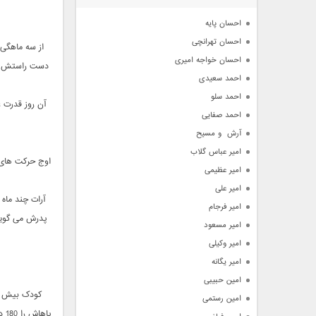
آرشیو
احسان پایه
احسان تهرانچی
احسان خواجه امیری
دست راستش را 
احمد سعیدی
احمد سلو
آن روز قدرت 
احمد صفایی
آرش  و مسیح
امیر عباس گلاب
امیر عظیمی
امیر علی
امیر فرجام
پدرش می گوید 
امیر مسعود
امیر وکیلی
امیر یگانه
امین حبیبی
امین رستمی
پاهاش را 180 درجه باز می کرد دو کف دستش را روی زمین می گذاشت و در همین حالت از روی زمین بلند می شد