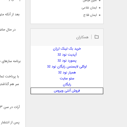
امین فیاض
ایمان غلامی
بعد از آنکه مت
ایمان فلاح
بابک جهانبخش
در حال حاضر 961.8 هزار دنبال کننده، صفحه پسرم را دنبال می کنند که خیلی از آنها از کش
بابک رادمنش
همکاران
بابک مافی
باراد
خرید بک لینک ارزان
بنیامین بهادری
آپدیت نود 32
بهراد شهریاری
پسورد نود 32
اوکلی لایسنس رایگان نود 32
بهنام صفوی
همیار نود 32
بهنام علمشاهی
سئو سایت
 پارسا صدیق
سر هم گذاشتن
رایگان
پارسا چیلیک
فروش آنتی ویروس
پازل بند
پویا
پویا سالکی
پویان
پس از انتشار ا
پیمان زارعی