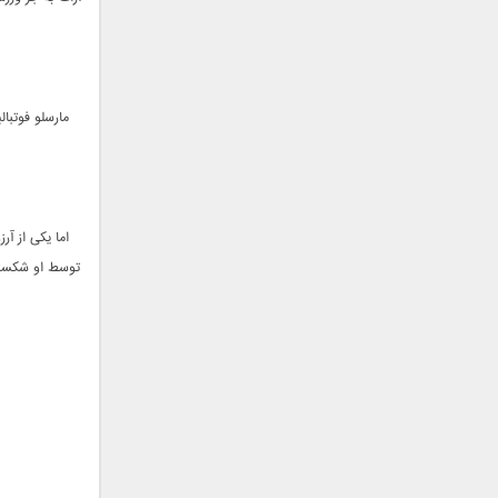
سامان جلیلی
سعید شهروز
سعید مدرس
سیامک عباسی
مارسلو فوتبا
سیاوش قمصری
سیروان خسروی
سینا بهداد
سینا حجازی
سینا سرلک
توسط او شکسته 
شاهین جمشیدپور
شهاب رمضان
شهرام شکوهی
علی ارشدی
علی اصحابی
علی بابا
علی باقری
علی پیشتاز