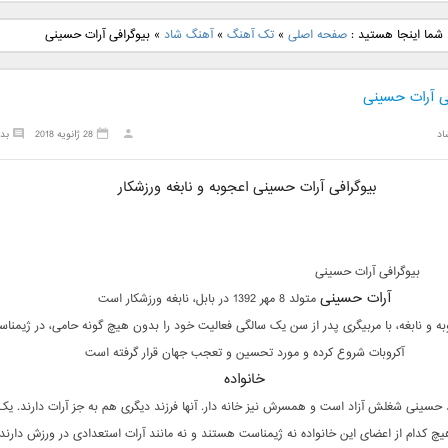
نگ جدید رضا
دانلود آهنگ جدید علی
دانلود آهنگ جدید مهدی
دانلود آهنگ ج
شما اینجا هستید :
صفحه اصلی
»
تک آهنگ
»
آهنگ شاد
»
بیوگرافی آرات حسینی
بنام نگار
لهراسبی بنام صورت
یراحی بنام اسرار
فرزین بنام
فی آرات حسینی
اد
28 ژانویه 2018
بد
بیوگرافی آرات حسینی اعجوبه و نابغه ورزشکار
بیوگرافی آرات حسینی
آرات حسینی
متولد 8 مهر 1392 در بابل، نابغه ورزشکار است
ه و نابغه، با مربیگری پدر از سن یک سالگی فعالیت خود را بدون هیچ گونه حامی، در ژیمنا
آکروبات شروع کرده و مورد تحسین و تعجب جهان قرار گرفته است
خانواده
 حسینی شغلش آزاد است و همسرش نیز خانه دار. آنها فرزند دیگری هم به جز آرات دارند. یک