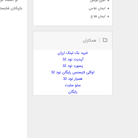
امین فیاض
بازیکنان شایسته
ایمان غلامی
ایمان فلاح
بابک جهانبخش
بابک رادمنش
همکاران
بابک مافی
باراد
خرید بک لینک ارزان
بنیامین بهادری
آپدیت نود 32
بهراد شهریاری
پسورد نود 32
اوکلی لایسنس رایگان نود 32
بهنام صفوی
همیار نود 32
بهنام علمشاهی
سئو سایت
 پارسا صدیق
رایگان
پارسا چیلیک
پازل بند
پویا
پویا سالکی
پویان
پیمان زارعی