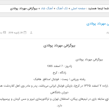
نگ جدید رضا
دانلود آهنگ جدید علی
دانلود آهنگ جدید مهدی
دانلود آهنگ ج
شما اینجا هستید :
صفحه اصلی
»
تک آهنگ
»
آهنگ شاد
»
بیوگرافی مهرداد پولادی
بنام نگار
لهراسبی بنام صورت
یراحی بنام اسرار
فرزین بنام
ی مهرداد پولادی
اد
28 ژانویه 2018
بد
بیوگرافی مهرداد پولادی
بیوگرافی مهرداد پولادی
زادروز : 7 اسفند 1365
زادگاه : کرج
رشته ورزشی / پست : فوتبال /مدافع, هافبک
 پدر و مادر وی اهل کلاردشت هستند.
دوران باشگاهی
دی
سابقه بازی در تیم‌های پیکان، استقلال تهران و تراکتورسازی تبریز و مس کرمان و پرسپولی
دارد.