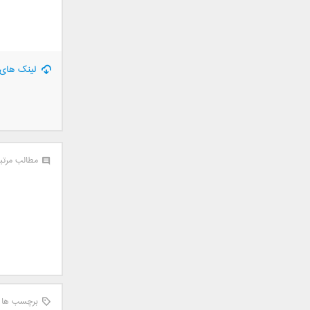
جمشید
حامد پهلان
حامد زمانی
حامد محضرنیا
لینک های 
حبیب
حسین توکلی
حمید اصغری
حمید طالب زاده
حمید عسکری
مطالب مرتب
رامین بی باک
رستاک
رضا شیری
رضا صادقی
رضا یزدانی
روزبه نعمت الهی
زانیار خسروی
برچسب ها
سالار عقیلی