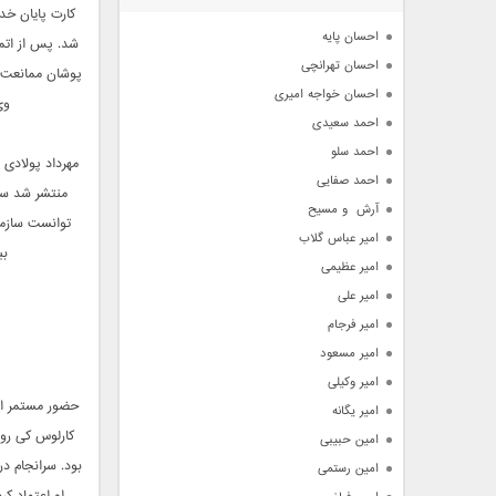
آرشیو
کارت پایان خد
احسان پایه
احسان تهرانچی
پوشان ممانعت کر
احسان خواجه امیری
وی
احمد سعیدی
احمد سلو
احمد صفایی
منتشر شد سر
آرش  و مسیح
توانست سازما
امیر عباس گلاب
بب
امیر عظیمی
امیر علی
امیر فرجام
امیر مسعود
امیر وکیلی
امیر یگانه
کارلوس کی رو
امین حبیبی
امین رستمی