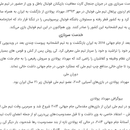
مت سربازی وی در جریان جنجال کارت معافیت بازیکنان فوتبال باطل و وی از حضور در تیم مل
شد. پس از اتمام اردوی پرتغال تیم ملی فوتبال در مهر ۱۳۹۳، مهرداد پولادی از بازگشت به ایران به همر
د و به کشور قطر رفته و مسئولان باشگاه فوتبال پرسپولیس را در تنگنا قرار داد که اجازه‌نامه 
 به تیم الشحانیه این کشور را صادر کنند. وی هم‌اکنون در این تیم فوتبال بازی می‌کند.
خدمت سربازی
مهرداد پولادی بعد از جام جهانی 2014 به ایران بازنگشت و به تیم الشحانیه پیوست چندی بعد در ویدیویی 
 خود را تراشید و خود را سرباز تیم ملی معرفی کرد. کی روش پس از کش و قوس های بسیار ز
ن نظام وظیفه و کفاشیان را راضی کند که مهرداد پولادی و سروش رفیعی را به جام ملت های 
رد تا جای خالی مدافع چپ تیم ملی که عملکرد خوبی در جام جهانی داشت خالی نماند.
دوران ملی
مهرداد پولادی در بازی‌های آسیایی ۲۰۰۶، عضو تیم ملی فوتبال زیر ۲۱ سال ایران بود.
بیوگرافی مهرداد پولادی
حضور مستمر او در تیم ملی ایران از بازی‌های مقدماتی جام جهانی ۲۰۱۴ شروع شد و سرمربی وقت 
ش – اعتقاد خاصی به وی داشت و تا قبل مصدومیت‌های پی‌درپی او از جمله اعضای ثابت تیم
بود. سرانجام در آستانهٔ جام جهانی ۲۰۱۴، در حالی که پولادی تازه از بند مصدومیت رها شده‌بود، بار دیگر