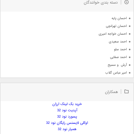
دسته بندی خوانندگان
جدیدترین ها
آرشیو
احسان پایه
احسان تهرانچی
احسان خواجه امیری
احمد سعیدی
احمد سلو
احمد صفایی
آرش  و مسیح
امیر عباس گلاب
امیر عظیمی
امیر علی
همکاران
امیر فرجام
امیر مسعود
خرید بک لینک ارزان
آپدیت نود 32
امیر وکیلی
پسورد نود 32
امیر یگانه
اوکلی لایسنس رایگان نود 32
امین حبیبی
همیار نود 32