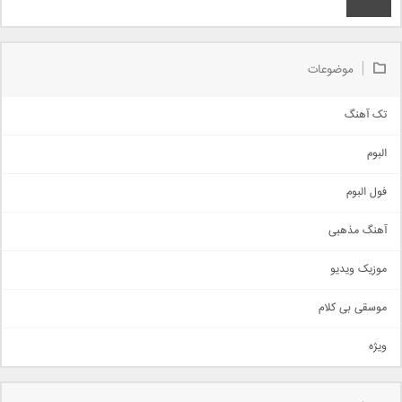
موضوعات
تک آهنگ
آهنگ شاد
البوم
غمگین
اجتماعی
فول البوم
آهنگ عاشقانه
آهنگ مذهبی
حماسی
اذری
موزیک ویدیو
سنتی
اهنگ بندرعباسی
موسقی بی کلام
تیتراژ
ویژه
دمو
مذهبی
به زودی