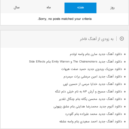
روز
هفته
ماه
سال
Sorry, no posts matched your criteria.
به زودی از آهنگ فاخر
دانلود آهنگ جدید سارن بنام واسه تولدم
دانلود آهنگ جدید The Chainsmokers و Emily Warren بنام Side Effects
دانلود موزیک ویدوی جدید حمید صفت هیهات
دانلود آهنگ جدید امین مرعشی برات میمردم
دانلود آهنگ جدید خدایا مرسی از حسین تهی
دانلود آهنگ مسیح و آرش AP به نام خیلی دلم تنگه
دانلود آهنگ جدید محسن یگانه بنام چنگال تقدیر
دانلود آلبوم جدید محمدرضا هدایتی بنام عشق پنهونی
دانلود آهنگ جدید محمد علیزاده بنام گلودرد
دانلود آهنگ جدید احمد سعیدی بنام واسه عشقه