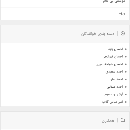
موسقی بی کلام
تیتراژ
ویژه
دمو
مذهبی
به زودی
دسته بندی خوانندگان
جدیدترین ها
آرشیو
احسان پایه
احسان تهرانچی
احسان خواجه امیری
احمد سعیدی
احمد سلو
احمد صفایی
آرش  و مسیح
امیر عباس گلاب
امیر عظیمی
امیر علی
همکاران
امیر فرجام