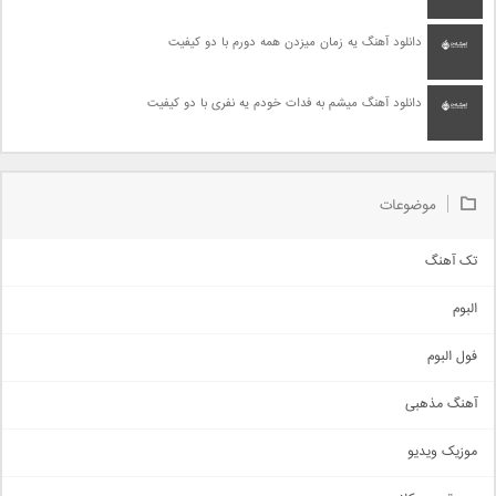
دانلود آهنگ یه زمان میزدن همه دورم با دو کیفیت
دانلود آهنگ میشم به فدات خودم یه نفری با دو کیفیت
موضوعات
تک آهنگ
آهنگ شاد
البوم
غمگین
اجتماعی
فول البوم
آهنگ عاشقانه
آهنگ مذهبی
حماسی
اذری
موزیک ویدیو
سنتی
اهنگ بندرعباسی