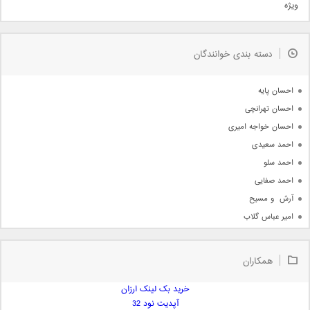
ویژه
دمو
مذهبی
به زودی
دسته بندی خوانندگان
جدیدترین ها
آرشیو
احسان پایه
احسان تهرانچی
احسان خواجه امیری
احمد سعیدی
احمد سلو
احمد صفایی
آرش  و مسیح
امیر عباس گلاب
امیر عظیمی
امیر علی
همکاران
امیر فرجام
امیر مسعود
خرید بک لینک ارزان
آپدیت نود 32
امیر وکیلی