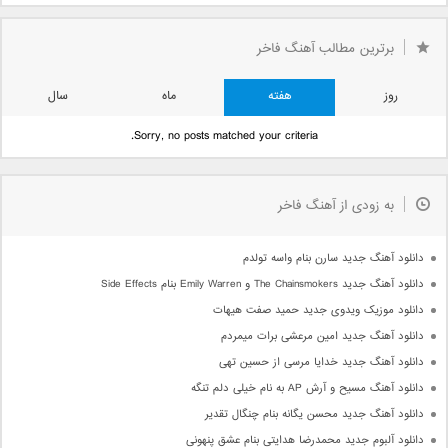
برترین مطالب آهنگ فاخر
روز
هفته
ماه
سال
Sorry, no posts matched your criteria.
به زودی از آهنگ فاخر
دانلود آهنگ جدید سارن بنام واسه تولدم
دانلود آهنگ جدید The Chainsmokers و Emily Warren بنام Side Effects
دانلود موزیک ویدوی جدید حمید صفت هیهات
دانلود آهنگ جدید امین مرعشی برات میمردم
دانلود آهنگ جدید خدایا مرسی از حسین تهی
دانلود آهنگ مسیح و آرش AP به نام خیلی دلم تنگه
دانلود آهنگ جدید محسن یگانه بنام چنگال تقدیر
دانلود آلبوم جدید محمدرضا هدایتی بنام عشق پنهونی