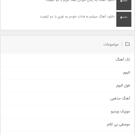
دانلود آهنگ یه زمان میزدن همه دورم با دو کیفیت
دانلود آهنگ میشم به فدات خودم یه نفری با دو کیفیت
موضوعات
تک آهنگ
آهنگ شاد
البوم
غمگین
اجتماعی
فول البوم
آهنگ عاشقانه
آهنگ مذهبی
حماسی
اذری
موزیک ویدیو
سنتی
اهنگ بندرعباسی
موسقی بی کلام
تیتراژ