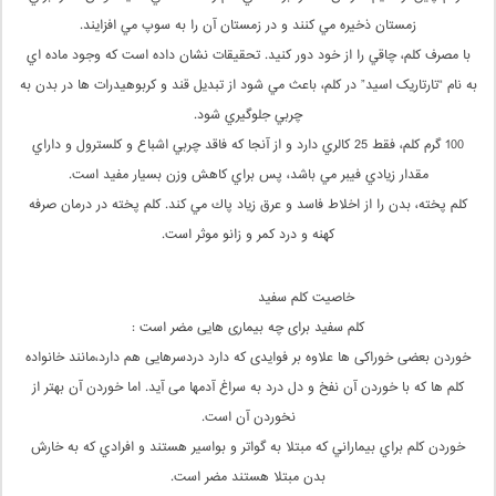
زمستان ذخيره مي کنند و در زمستان آن را به سوپ مي افزايند.
با مصرف کلم، چاقي را از خود دور کنيد. تحقيقات نشان داده است که وجود ماده اي
به نام “تارتاريک اسيد” در کلم، باعث مي شود از تبديل قند و کربوهيدرات ها در بدن به
چربي جلوگيري شود.
100 گرم کلم، فقط 25 کالري دارد و از آنجا که فاقد چربي اشباع و کلسترول و داراي
مقدار زيادي فيبر مي باشد، پس براي کاهش وزن بسيار مفيد است.
كلم پخته، بدن را از اخلاط فاسد و عرق زياد پاك مي كند. كلم پخته در درمان صرفه
كهنه و درد كمر و زانو موثر است.
خاصیت کلم سفید
کلم سفید برای چه بیماری هایی مضر است :
خوردن بعضی خوراکی ها علاوه بر فوایدی که دارد دردسرهایی هم دارد،مانند خانواده
کلم ها که با خوردن آن نفخ و دل درد به سراغ آدمها می آید. اما خوردن آن بهتر از
نخوردن آن است.
خوردن كلم براي بيماراني كه مبتلا به گواتر و بواسير هستند و افرادي كه به خارش
بدن مبتلا هستند مضر است.