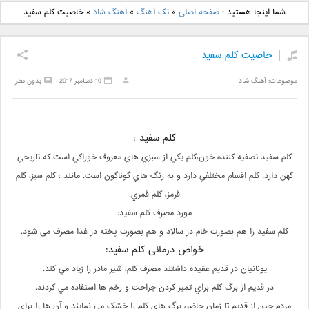
دانلود آهنگ جدید بهنام
دانلود آهنگ جدید علی
شما اینجا هستید :
صفحه اصلی
»
تک آهنگ
»
آهنگ شاد
»
خاصیت کلم سفید
بانی بنام قرص قمر 2
یاسینی بنام دورترین نزدیک
خاصیت کلم سفید
موضوعات:
آهنگ شاد
10 دسامبر 2017
بدون نظر
کلم سفید :
کلم سفید تصفيه كننده خون،كلم يكي از سبزي هاي معروف خوراكي است كه تاريخي
كهن دارد. كلم اقسام مختلفي دارد و به رنگ هاي گوناگون است. مانند : كلم سبز، كلم
قرمز، كلم قمري.
مورد مصرف کلم سفید:
کلم سفید را هم بصورت خام در سالاد و هم بصورت پخته در غذا مصرف می شود.
خواص درمانی کلم سفید:
يونانيان در قديم عقيده داشتند مصرف کلم، شير مادر را زياد مي کند.
در قديم از برگ کلم براي تميز کردن جراحت و زخم ها استفاده مي کردند.
مردم چين از قديم تا زمان حاضر، برگ هاي کلم را خشک مي نمايند و آن ها را براي