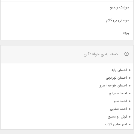
اذری
موزیک ویدیو
سنتی
اهنگ بندرعباسی
موسقی بی کلام
تیتراژ
ویژه
دمو
مذهبی
به زودی
دسته بندی خوانندگان
جدیدترین ها
آرشیو
احسان پایه
احسان تهرانچی
احسان خواجه امیری
احمد سعیدی
احمد سلو
احمد صفایی
آرش  و مسیح
امیر عباس گلاب
امیر عظیمی