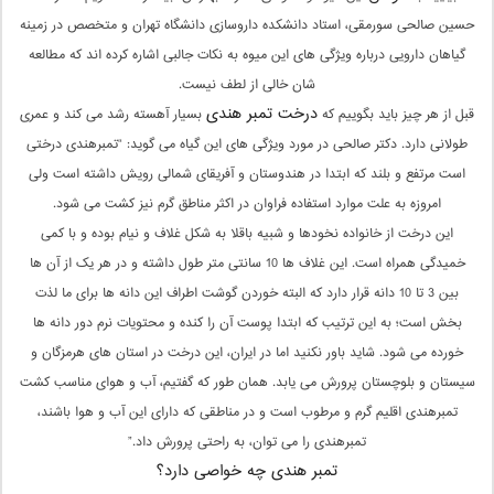
حسین صالحی سورمقی، استاد دانشکده داروسازی دانشگاه تهران و متخصص در زمینه
گیاهان دارویی درباره ویژگی‌ های این میوه به نکات جالبی اشاره کرده‌ اند که مطالعه
‌شان خالی از لطف نیست.
درخت تمبر هندی
قبل از هر چیز باید بگوییم که
بسیار آهسته رشد می‌ کند و عمری
طولانی دارد. دکتر صالحی در مورد ویژگی ‌های این گیاه می‌ گوید: “تمبرهندی درختی
است مرتفع و بلند که ابتدا در هندوستان و آفریقای شمالی رویش داشته است ولی
امروزه به علت موارد استفاده‌ فراوان در اکثر مناطق گرم نیز کشت می ‌شود.
این درخت از خانواده‌ نخودها و شبیه باقلا به شکل غلاف و نیام بوده و با کمی
خمیدگی همراه است. این غلاف ‌ها 10 سانتی ‌متر طول داشته و در هر یک از آن ها
بین 3 تا 10 دانه قرار دارد که البته خوردن گوشت اطراف این دانه‌ ها برای ما لذت
بخش است؛ به این ترتیب که ابتدا پوست آن را کنده و محتویات نرم دور دانه‌ ها
خورده می ‌شود. شاید باور نکنید اما در ایران، این درخت در استان‌ های هرمزگان و
سیستان و بلوچستان پرورش می ‌یابد. همان طور که گفتیم، آب و هوای مناسب کشت
تمبرهندی اقلیم گرم و مرطوب است و در مناطقی که دارای این آب و هوا باشند،
تمبرهندی را می‌ توان، به راحتی پرورش داد.”
تمبر هندی چه خواصی دارد؟