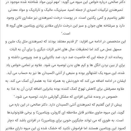
دکتر صالحی درباره خواص این میوه می ‌گوید: “مهم ‌ترین مواد شناخته‌ شده موجود در
تمبرهندی ترکیبات اسیدی از جمله اسید سیتریک، مالیک و تارتاریک و مواد معدنی
نظیر پتاسیم و کمی پکتین است. در پوست درخت تمبرهندی نیز مقداری تانن وجود
دارد و سرشاخه ‌های جوان و سبز این درخت دارای مقادیر زیادی ویتامین‌ های گروه B
است.”
این متخصص در ادامه می ‌افزاید: “از قدیم معتقد بودند که تمبرهندی مثل یک ‌ملین و
مسهل عمل می ‌کند اما تحقیقات سال‌ های اخیر اثرات دیگری را برای آن به اثبات
رسانده اند از جمله این که خاصیت ضد درد، ضد باکتریایی و ضد ویروسی داشته و
برای از بین بردن انگل ‌ها و کرم‌ های بدن توصیه می ‌شود. علاوه بر تمامی خواص یاد
شده، این میوه یک اشتها‌آور بوده و منبعی از آنتی ‌اکسیدان ‌ها نیز به حساب می ‌آید.
ایشان در ادامه اضافه می‌ کند که خوردنش به همراه غذا به هضم آن کمک می ‌کند. به
علاوه مصرفش برای کاهش تهوع کمک ‌کننده بوده بنابراین اضافه کردن آن به غذا به
خصوص در وعده غذایی افرادی که مشکل گوارشی دارند، توصیه می ‌شود.”
پیش از این گفتیم که تمبرهندی آنتی اکسیدان دارد. دکتر صالحی در این باره می
‌گوید، این میوه حاوی مقادیر قابل ملاحظه ای کاروتن، ویتامینC و برخی فلاونوئیدها
است. به طوری که می ‌تواند جایگزین خوبی برای ویتامینC در افرادی باشد که دچار
کمبود این ویتامین هستند اما فراموش نکنید که خشک شده ی این میوه دارای مقادیر