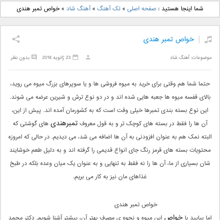
دانلود آهنگ جدید بهنام
دانلود آهنگ جدید علی
شما اینجا هستید :
صفحه اصلی
»
تک آهنگ
»
آهنگ شاد
»
خواص تمبر هندی
بانی بنام قرص قمر 2
یاسینی بنام دورترین نزدیک
خواص تمبر هندی
موضوعات:
آهنگ شاد
23 ژانویه 2018
بدون نظر
حتما شما هم وقتی برای خرید به میوه‌ فروشی ‌ها و یا سوپرهای بزرگ میوه می ‌روید،
بالای قفسه میوه‌ ها جعبه‌ هایی شده ‌اند و در دو نوع ترش و شیرین عرضه می ‌شوند.
این نوع بسته بندی تمبرها خیلی ‌وقت است که به کشورمان آمده‌ اند. پیش از این،
تمبرهندی‌
آن ها را فقط در بسته ‌‌های کوچک ‌تر و به قول معروف
های گوشتی که
البته نمک هم به‌ عنوان افزودنی به آن ها اضافه می‌ شد، می ‌دیدیم. در حالی که امروزه
محتویات بسته ‌های قرمز رنگ جای انواع قدیمی را گرفته ‌اند و به دلیل طعم خوشایند
شان بسیاری از ما، آن ها را نه فقط به تنهایی و به عنوان یک میان وعده بلکه در طبخ
غذاهای مان نیز به کار می ‌بریم.
خواص تمبر هندی
خواص
اما بیایید با
این میوه و نحوه ی مصرف بهتر آن، بیشتر آشنا شویم. دکتر محمد