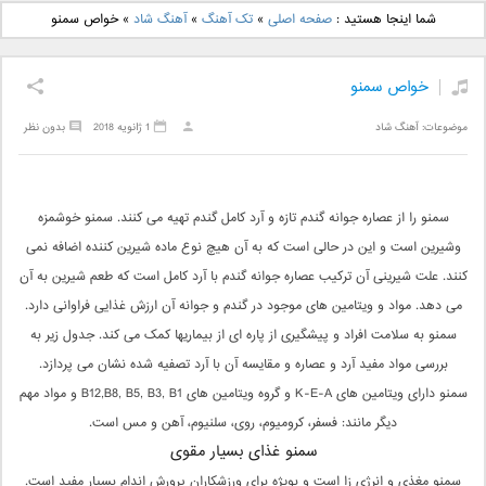
دانلود آهنگ جدید بهنام
دانلود آهنگ جدید علی
شما اینجا هستید :
صفحه اصلی
»
تک آهنگ
»
آهنگ شاد
»
خواص سمنو
بانی بنام قرص قمر 2
یاسینی بنام دورترین نزدیک
خواص سمنو
موضوعات:
آهنگ شاد
1 ژانویه 2018
بدون نظر
سمنو را از عصاره جوانه گندم تازه و آرد کامل گندم تهیه مى کنند. سمنو خوشمزه
وشیرین است و این در حالى است که به آن هیچ نوع ماده شیرین کننده اضافه نمى
کنند. علت شیرینى آن ترکیب عصاره جوانه گندم با آرد کامل است که طعم شیرین به آن
مى دهد. مواد و ویتامین هاى موجود در گندم و جوانه آن ارزش غذایى فراوانى دارد.
سمنو به سلامت افراد و پیشگیرى از پاره اى از بیماریها کمک مى کند. جدول زیر به
بررسى مواد مفید آرد و عصاره و مقایسه آن با آرد تصفیه شده نشان مى پردازد.
سمنو داراى ویتامین هاى K-E-A و گروه ویتامین هاى B12,B8, B5, B3, B1 و مواد مهم
دیگر مانند: فسفر، کرومیوم، روى، سلنیوم، آهن و مس است.
سمنو غذای بسیار مقوی
سمنو مغذى و انرژى زا است و بویژه براى ورزشکاران پرورش اندام بسیار مفید است.