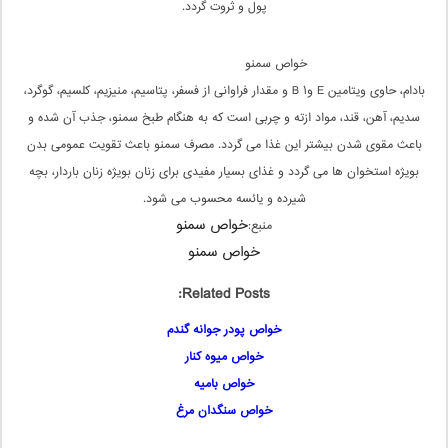
پول و ثروت گردد.
خواص سمنو
بادام، حاوى ویتامین E و۱ B و مقدار فراوانى از فسفر، پتاسیم، منیزیم، کلسیم، گوگرد،
سدیم، آهن، قند، مواد ازته و چربى است که به هنگام طبخ سمنو، جذب آن شده و
باعث مقوى شدن بیشتر این غذا مى گردد. مصرف سمنو باعث تقویت عمومى بدن
بویژه استخوان ها مى گردد و غذاى بسیار مفیدى براى زنان بویژه زنان باردار، بچه
شیرده و یائسه محسوب مى شود.
خواص سمنو
منبع:
خواص سمنو
Related Posts:
خواص پودر جوانه گندم
خواص میوه کنار
خواص بامیه
خواص سنگدان مرغ