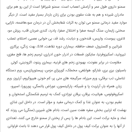
سمنو داروى طول عمر و آرامش اعصاب است. سمنو شیرافزا است از این رو هم براى
مادران شیرده و هم به علت مقوى بودن براى زنان باردار بسیار مفید است. از دیگر
موارد مفید درمانى سمنو مى توان به اثرات شفابخش آن در درمان سوءهاضمه، نازایى،
سختى زایمان، سنگ کیسه صفرا و اختلال صفرا، پادرد، کندى ضربان قلب، ریزش مو،
لاغرى، یبوست، واریس، قندخون و دیابت، رشد قد، بى خوابى عصبى، احتلام، تصلب
شرائین و کلسترول، ضعف حافظه، بیماران دوره نقاهت، S.M، بهت زدگى، پرکارى
تیروئید، اسکیزوفرنیا، سایکوز، فسفات در ادرار، خون ادرارى، ترمیم زخم ها، فلج مغزى،
مقاومت در برابر عفونت، بهبودى زخم هاى قرنیه، بیمارى رینود، اکرودینى، کولى
باسیلوز، برى برى، شارکو، هوابلعى، مخملک، کوریزاى مزمن، پیستوریازیس، ورم دستگاه
تناسلى، تب برفکى، ورم میزراه، سرگیجه هاى منى پر، کم خونى هیپوکروم، آرتروز، ورم
زبان همراه بار، آرتریت پا و شبیکه، پارکینسون، عوراض یائسگى، پورپورا، اسپرو،
اسکروفولوس، هپاتیت، یرقان، یرقان نوزادى، کمک به ترمیم شکستگى استخوان و
عقیم بودن، به عنوان غذا و کمک درمانى مفید و مؤثر است. در داخل این غذاى
بهشت که تزئین بخش سفره هفت سین است، بادام هاى شیرین (سنگى) مى ریزند که
نماد و مایه برکت است. این بادام ها را پس از پختن از سمنو خارج مى کنند، تعدادى
از آنها را به عنوان برکت کیف پول در داخل کیف پول قرار مى دهند تا باعث فراوانى