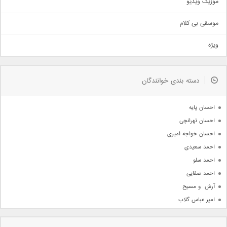
موزیک ویدیو
سنتی
اهنگ بندرعباسی
موسقی بی کلام
تیتراژ
ویژه
دمو
مذهبی
به زودی
دسته بندی خوانندگان
جدیدترین ها
آرشیو
احسان پایه
احسان تهرانچی
احسان خواجه امیری
احمد سعیدی
احمد سلو
احمد صفایی
آرش  و مسیح
امیر عباس گلاب
امیر عظیمی
امیر علی