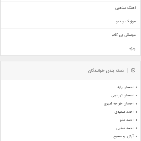
آهنگ عاشقانه
آهنگ مذهبی
حماسی
اذری
موزیک ویدیو
سنتی
اهنگ بندرعباسی
موسقی بی کلام
تیتراژ
ویژه
دمو
مذهبی
به زودی
دسته بندی خوانندگان
جدیدترین ها
آرشیو
احسان پایه
احسان تهرانچی
احسان خواجه امیری
احمد سعیدی
احمد سلو
احمد صفایی
آرش  و مسیح