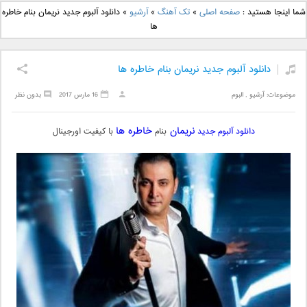
دانلود آهنگ جدید بهنام
دانلود آهنگ جدید علی
شما اینجا هستید :
صفحه اصلی
»
تک آهنگ
»
آرشیو
»
دانلود آلبوم جدید نریمان بنام خاطره
بانی بنام قرص قمر 2
یاسینی بنام دورترین نزدیک
ها
دانلود آلبوم جدید نریمان بنام خاطره ها
موضوعات:
آرشیو
,
البوم
16 مارس 2017
بدون نظر
نریمان
خاطره ها
دانلود آلبوم جدید
بنام
با کیفیت اورجینال