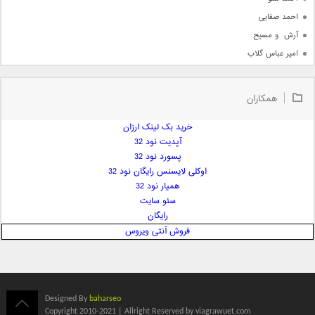
احمد صفایی
آرش  و مسیح
امیر عباس گلاب
امیر عظیمی
امیر علی
همکاران
امیر فرجام
امیر مسعود
خرید بک لینک ارزان
آپدیت نود 32
امیر وکیلی
پسورد نود 32
امیر یگانه
اوکلی لایسنس رایگان نود 32
امین حبیبی
همیار نود 32
امین رستمی
سئو سایت
رایگان
امین فیاض
فروش آنتی ویروس
ایمان غلامی
ایمان فلاح
بابک جهانبخش
بابک رادمنش
Designed By
baharseo
بابک مافی
Copyright 2010-2021 | Allright Reserved by viagrawuet.com