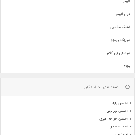
البوم
غمگین
اجتماعی
فول البوم
آهنگ عاشقانه
آهنگ مذهبی
حماسی
اذری
موزیک ویدیو
سنتی
اهنگ بندرعباسی
موسقی بی کلام
تیتراژ
ویژه
دمو
مذهبی
به زودی
دسته بندی خوانندگان
جدیدترین ها
آرشیو
احسان پایه
احسان تهرانچی
احسان خواجه امیری
احمد سعیدی
احمد سلو