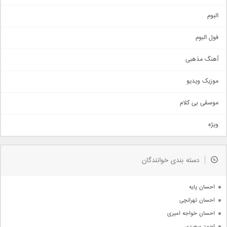
آهنگ شاد
البوم
غمگین
اجتماعی
فول البوم
آهنگ عاشقانه
آهنگ مذهبی
حماسی
اذری
موزیک ویدیو
سنتی
اهنگ بندرعباسی
موسقی بی کلام
تیتراژ
ویژه
دمو
مذهبی
به زودی
دسته بندی خوانندگان
جدیدترین ها
آرشیو
احسان پایه
احسان تهرانچی
احسان خواجه امیری
احمد سعیدی