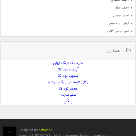
احمد سلو
احمد صفایی
آرش  و مسیح
امیر عباس گلاب
امیر عظیمی
امیر علی
همکاران
امیر فرجام
امیر مسعود
خرید بک لینک ارزان
آپدیت نود 32
امیر وکیلی
پسورد نود 32
امیر یگانه
اوکلی لایسنس رایگان نود 32
امین حبیبی
همیار نود 32
امین رستمی
سئو سایت
رایگان
امین فیاض
ایمان غلامی
ایمان فلاح
بابک جهانبخش
Designed By
baharseo
بابک رادمنش
Copyright 2010-2021 | Allright Reserved by viagrawuet.com