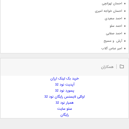
احسان تهرانچی
احسان خواجه امیری
احمد سعیدی
احمد سلو
احمد صفایی
آرش  و مسیح
امیر عباس گلاب
امیر عظیمی
امیر علی
همکاران
امیر فرجام
امیر مسعود
خرید بک لینک ارزان
آپدیت نود 32
امیر وکیلی
پسورد نود 32
امیر یگانه
اوکلی لایسنس رایگان نود 32
امین حبیبی
همیار نود 32
امین رستمی
سئو سایت
رایگان
امین فیاض
ایمان غلامی