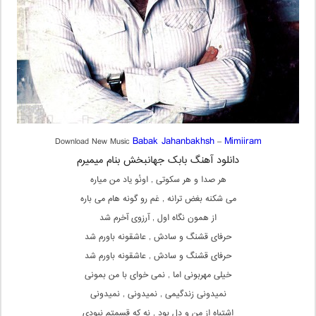
Babak Jahanbakhsh
Mimiiram
Download New Music
–
دانلود آهنگ بابک جهانبخش بنام میمیرم
هر صدا و هر سکوتی , اونُو یاد من میاره
می شکنه بغض ترانه , غم رو گونه هام می باره
از همون نگاه اول , آرزوی آخرم شد
حرفای قشنگ و سادش , عاشقونه باورم شد
حرفای قشنگ و سادش , عاشقونه باورم شد
خیلی مهربونی اما , نمی خوای با من بمونی
نمیدونی زندگیمی , نمیدونی , نمیدونی
اشتباه از من و دل بود , نه که قسمتم نبودی