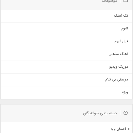
موضوعات
تک آهنگ
آهنگ شاد
البوم
غمگین
اجتماعی
فول البوم
آهنگ عاشقانه
آهنگ مذهبی
حماسی
اذری
موزیک ویدیو
سنتی
اهنگ بندرعباسی
موسقی بی کلام
تیتراژ
ویژه
دمو
مذهبی
به زودی
دسته بندی خوانندگان
جدیدترین ها
آرشیو
احسان پایه