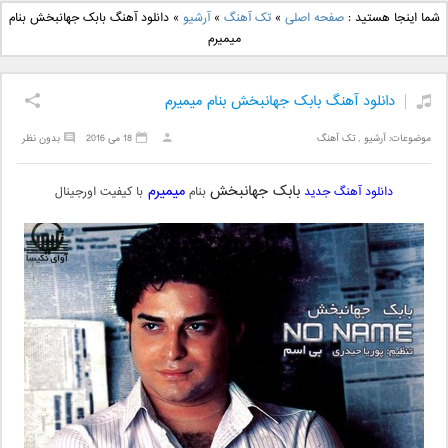
دانلود آهنگ جدید بهنام
دانلود آهنگ جدید علی
شما اینجا هستید :
صفحه اصلی
»
تک آهنگ
»
آرشیو
»
دانلود آهنگ بابک جهانبخش بنام
بانی بنام قرص قمر 2
یاسینی بنام دورترین نزدیک
میمیرم
دانلود آهنگ بابک جهانبخش بنام میمیرم
موضوعات:
آرشیو
,
تک آهنگ
18 می 2016
بدون نظر
بابک جهانبخش
میمیرم
دانلود آهنگ جدید
بنام
با کیفیت اورجینال