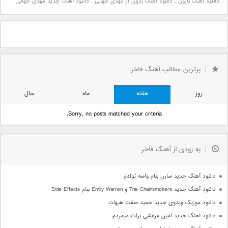
دانلود آهنگ بارون
,
دانلود آهنگ بارون از مهدی جهانی
,
دانلود آهنگ جدید مهدی جهانی
برترین مطالب آهنگ فاخر
روز
هفته
ماه
سال
Sorry, no posts matched your criteria.
به زودی از آهنگ فاخر
دانلود آهنگ جدید سارن بنام واسه تولدم
دانلود آهنگ جدید The Chainsmokers و Emily Warren بنام Side Effects
دانلود موزیک ویدوی جدید حمید صفت هیهات
دانلود آهنگ جدید امین مرعشی برات میمردم