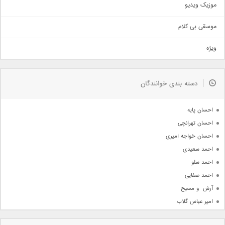
موزیک ویدیو
سنتی
اهنگ بندرعباسی
موسقی بی کلام
تیتراژ
ویژه
دمو
مذهبی
به زودی
دسته بندی خوانندگان
جدیدترین ها
آرشیو
احسان پایه
احسان تهرانچی
احسان خواجه امیری
احمد سعیدی
احمد سلو
احمد صفایی
آرش  و مسیح
امیر عباس گلاب
امیر عظیمی