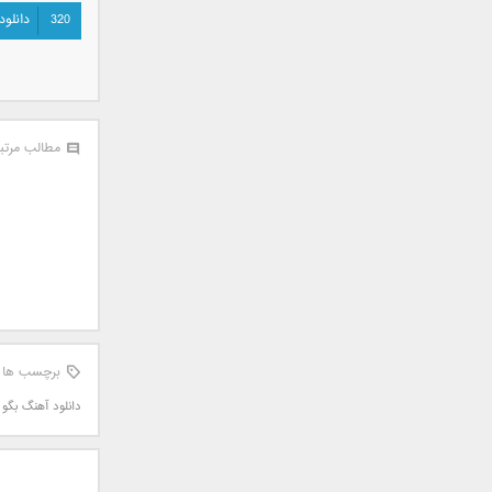
سامان جلیلی
320
دانلود
سعید شهروز
سعید مدرس
سیامک عباسی
سیاوش قمصری
مطالب مرتب
سیروان خسروی
سینا بهداد
سینا حجازی
سینا سرلک
شاهین جمشیدپور
شهاب رمضان
شهرام شکوهی
علی ارشدی
برچسب ها
علی اصحابی
دانلود آهنگ بگو
علی بابا
علی باقری
علی پیشتاز