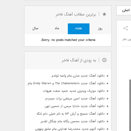
دید فرزاد
دانلود آهنگ جدید بهنام
دانلود آهنگ جدید علی
 اصلی
 آتیش
بانی بنام قرص قمر 2
یاسینی بنام دورترین نزدیک
برترین مطالب آهنگ فاخر
روز
هفته
ماه
سال
ون نظر
Sorry, no posts matched your criteria.
به زودی از آهنگ فاخر
دانلود آهنگ جدید سارن بنام واسه تولدم
دانلود آهنگ جدید The Chainsmokers و Emily Warren بنام Side Effects
دانلود موزیک ویدوی جدید حمید صفت هیهات
دانلود آهنگ جدید امین مرعشی برات میمردم
دانلود آهنگ جدید خدایا مرسی از حسین تهی
دانلود آهنگ مسیح و آرش AP به نام خیلی دلم تنگه
دانلود آهنگ جدید محسن یگانه بنام چنگال تقدیر
دانلود آلبوم جدید محمدرضا هدایتی بنام عشق پنهونی