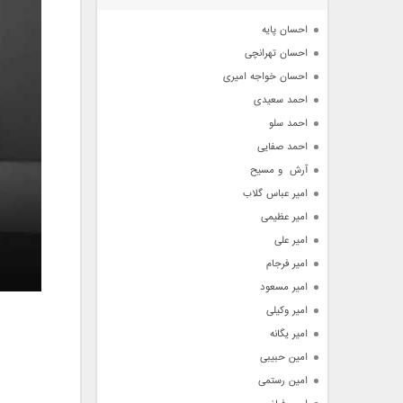
آرشیو
احسان پایه
احسان تهرانچی
احسان خواجه امیری
احمد سعیدی
احمد سلو
احمد صفایی
آرش  و مسیح
امیر عباس گلاب
امیر عظیمی
امیر علی
امیر فرجام
امیر مسعود
امیر وکیلی
امیر یگانه
امین حبیبی
امین رستمی