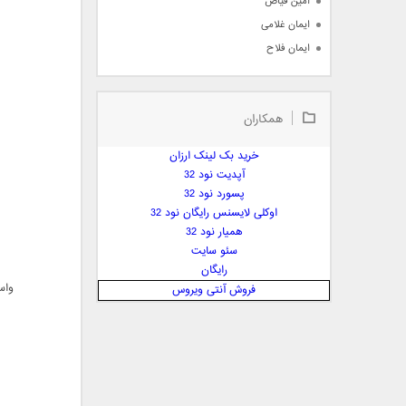
امین فیاض
ایمان غلامی
ایمان فلاح
بابک جهانبخش
بابک رادمنش
همکاران
بابک مافی
باراد
خرید بک لینک ارزان
بنیامین بهادری
آپدیت نود 32
بهراد شهریاری
پسورد نود 32
اوکلی لایسنس رایگان نود 32
بهنام صفوی
همیار نود 32
بهنام علمشاهی
سئو سایت
 پارسا صدیق
رایگان
پارسا چیلیک
واس
فروش آنتی ویروس
پازل بند
پویا
پویا سالکی
پویان
پیمان زارعی