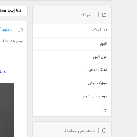
دانلود آلبوم جدید سیروان
دانلود آهنگ جدید علیرضا
دانلود آه
شما اینجا هست
خسروی بنام مونولوگ
قربانی بنام خیال خوش
بهرام 
موضوعات
دانلود
تک آهنگ
آهنگ شاد
موضوعات:
تک آهن
البوم
غمگین
اجتماعی
فول البوم
آهنگ عاشقانه
آهنگ مذهبی
دان
حماسی
اذری
موزیک ویدیو
سنتی
اهنگ بندرعباسی
موسقی بی کلام
تیتراژ
ویژه
دمو
مذهبی
به زودی
دسته بندی خوانندگان
جدیدترین ها