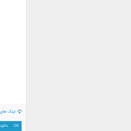
جمشید
حامد پهلان
حامد زمانی
حامد محضرنیا
حبیب
حسین توکلی
حمید اصغری
حمید طالب زاده
حمید عسکری
رامین بی باک
رستاک
رضا شیری
رضا صادقی
رضا یزدانی
لینک های 
روزبه نعمت الهی
زانیار خسروی
128
دانلود
سالار عقیلی