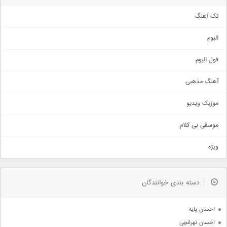
تک آهنگ
آهنگ شاد
البوم
غمگین
اجتماعی
فول البوم
آهنگ عاشقانه
آهنگ مذهبی
حماسی
اذری
موزیک ویدیو
سنتی
اهنگ بندرعباسی
موسقی بی کلام
تیتراژ
ویژه
دمو
مذهبی
به زودی
دسته بندی خوانندگان
جدیدترین ها
آرشیو
احسان پایه
احسان تهرانچی