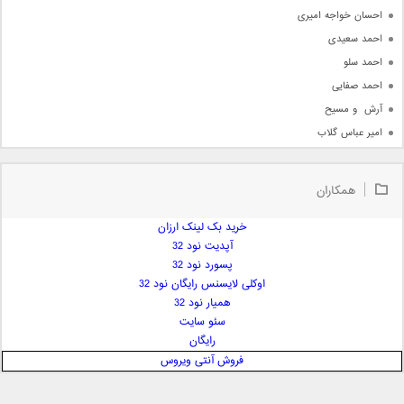
احسان خواجه امیری
احمد سعیدی
احمد سلو
احمد صفایی
آرش  و مسیح
امیر عباس گلاب
امیر عظیمی
امیر علی
همکاران
امیر فرجام
امیر مسعود
خرید بک لینک ارزان
آپدیت نود 32
امیر وکیلی
پسورد نود 32
امیر یگانه
اوکلی لایسنس رایگان نود 32
امین حبیبی
همیار نود 32
امین رستمی
سئو سایت
رایگان
امین فیاض
فروش آنتی ویروس
ایمان غلامی
ایمان فلاح