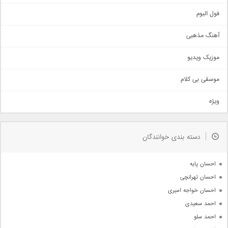
غمگین
اجتماعی
فول البوم
آهنگ عاشقانه
آهنگ مذهبی
حماسی
اذری
موزیک ویدیو
سنتی
اهنگ بندرعباسی
موسقی بی کلام
تیتراژ
ویژه
دمو
مذهبی
به زودی
دسته بندی خوانندگان
جدیدترین ها
آرشیو
احسان پایه
احسان تهرانچی
احسان خواجه امیری
احمد سعیدی
احمد سلو