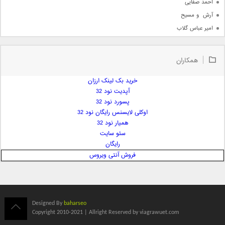
احمد صفایی
آرش  و مسیح
امیر عباس گلاب
امیر عظیمی
امیر علی
همکاران
امیر فرجام
امیر مسعود
خرید بک لینک ارزان
آپدیت نود 32
امیر وکیلی
پسورد نود 32
امیر یگانه
اوکلی لایسنس رایگان نود 32
امین حبیبی
همیار نود 32
امین رستمی
سئو سایت
رایگان
امین فیاض
فروش آنتی ویروس
ایمان غلامی
ایمان فلاح
بابک جهانبخش
بابک رادمنش
Designed By
baharseo
بابک مافی
Copyright 2010-2021 | Allright Reserved by viagrawuet.com
باراد