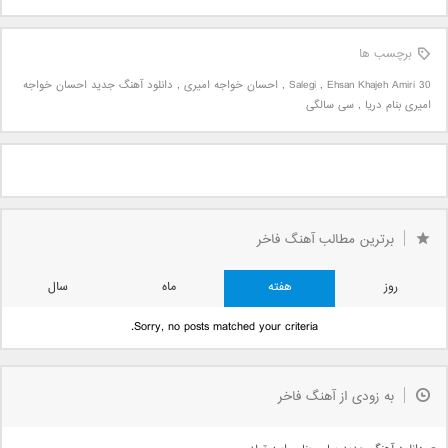
برچسب ها
30 Salegi
Ehsan Khajeh Amiri
,
,
احسان خواجه امیری
,
دانلود آهنگ جدید احسان خواجه
امیری بنام دریا
,
سی سالگی
برترین مطالب آهنگ فاخر
روز
هفته
ماه
سال
Sorry, no posts matched your criteria.
به زودی از آهنگ فاخر