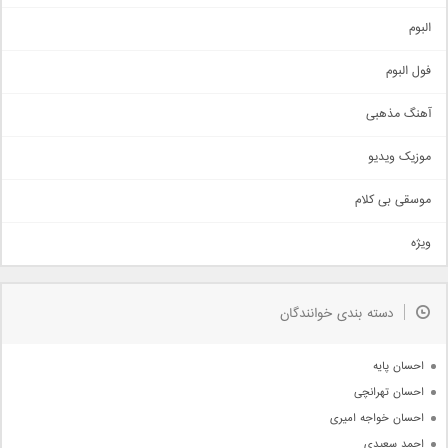
آهنگ شاد
البوم
غمگین
اجتماعی
فول البوم
آهنگ عاشقانه
آهنگ مذهبی
حماسی
اذری
موزیک ویدیو
سنتی
اهنگ بندرعباسی
موسقی بی کلام
تیتراژ
ویژه
دمو
مذهبی
به زودی
دسته بندی خوانندگان
جدیدترین ها
آرشیو
احسان پایه
احسان تهرانچی
احسان خواجه امیری
احمد سعیدی