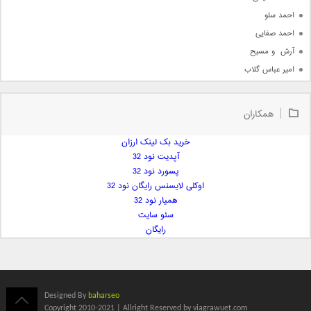
احمد سلو
احمد صفایی
آرش  و مسیح
امیر عباس گلاب
امیر عظیمی
امیر علی
همکاران
امیر فرجام
امیر مسعود
خرید بک لینک ارزان
آپدیت نود 32
امیر وکیلی
پسورد نود 32
امیر یگانه
اوکلی لایسنس رایگان نود 32
امین حبیبی
همیار نود 32
امین رستمی
سئو سایت
رایگان
امین فیاض
ایمان غلامی
ایمان فلاح
بابک جهانبخش
Designed By
baharseo
بابک رادمنش
Copyright 2010-2021 | Allright Reserved by viagrawuet.com