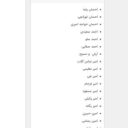
آرشیو
احسان پایه
احسان تهرانچی
احسان خواجه امیری
احمد سعیدی
احمد سلو
احمد صفایی
آرش  و مسیح
امیر عباس گلاب
امیر عظیمی
امیر علی
امیر فرجام
امیر مسعود
امیر وکیلی
امیر یگانه
امین حبیبی
امین رستمی