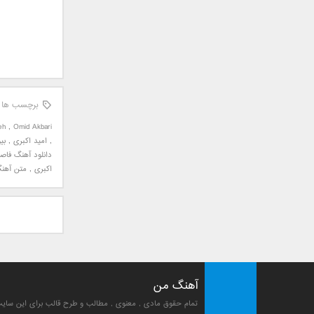
جمشید
حامد پهلان
حامد زمانی
حامد محضرنیا
حبیب
برچسب ها
حسین توکلی
حمید اصغری
eh
,
Omid Akbari
,
امید اکبری
,
بی
حمید طالب زاده
دانلود آهنگ فاصل
حمید عسکری
اکبری
,
متن آهنگ
رامین بی باک
رستاک
رضا شیری
رضا صادقی
رضا یزدانی
روزبه نعمت الهی
آهنگ من
زانیار خسروی
تمام حقوق مادی , معنوی , مطالب و طرح قالب برای این سا
سالار عقیلی