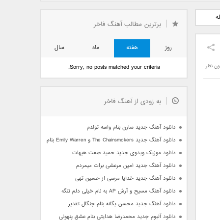
دید فرزاد
دانلود آهنگ جدید بهنام
دانلود آهنگ جدید علی
ه
 آتیش
بانی بنام قرص قمر 2
یاسینی بنام دورترین نزدیک
برترین مطالب آهنگ فاخر
روز
هفته
ماه
سال
ون نظر
Sorry, no posts matched your criteria.
به زودی از آهنگ فاخر
دانلود آهنگ جدید سارن بنام واسه تولدم
دانلود آهنگ جدید The Chainsmokers و Emily Warren بنام Side Effects
دانلود موزیک ویدوی جدید حمید صفت هیهات
دانلود آهنگ جدید امین مرعشی برات میمردم
دانلود آهنگ جدید خدایا مرسی از حسین تهی
دانلود آهنگ مسیح و آرش AP به نام خیلی دلم تنگه
دانلود آهنگ جدید محسن یگانه بنام چنگال تقدیر
دانلود آلبوم جدید محمدرضا هدایتی بنام عشق پنهونی