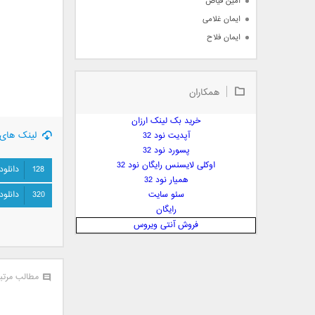
امین فیاض
ایمان غلامی
ایمان فلاح
بابک جهانبخش
بابک رادمنش
همکاران
بابک مافی
باراد
خرید بک لینک ارزان
بنیامین بهادری
لینک های 
آپدیت نود 32
بهراد شهریاری
پسورد نود 32
اوکلی لایسنس رایگان نود 32
بهنام صفوی
128
دانلود
همیار نود 32
بهنام علمشاهی
سئو سایت
320
دانلود
 پارسا صدیق
رایگان
پارسا چیلیک
فروش آنتی ویروس
پازل بند
پویا
پویا سالکی
مطالب مرتب
پویان
پیمان زارعی