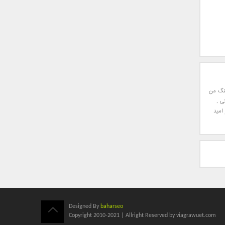
نگ من
نی
,
امید
Designed By
baharseo
Copyright 2010-2021 | Allright Reserved by viagrawuet.com