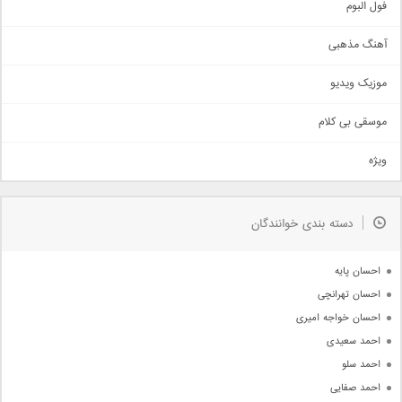
اجتماعی
فول البوم
آهنگ عاشقانه
آهنگ مذهبی
حماسی
اذری
موزیک ویدیو
سنتی
اهنگ بندرعباسی
موسقی بی کلام
تیتراژ
ویژه
دمو
مذهبی
به زودی
دسته بندی خوانندگان
جدیدترین ها
آرشیو
احسان پایه
احسان تهرانچی
احسان خواجه امیری
احمد سعیدی
احمد سلو
احمد صفایی