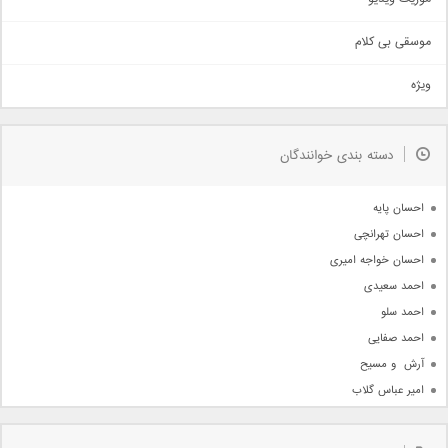
سنتی
اهنگ بندرعباسی
موسقی بی کلام
تیتراژ
ویژه
دمو
مذهبی
به زودی
دسته بندی خوانندگان
جدیدترین ها
آرشیو
احسان پایه
احسان تهرانچی
احسان خواجه امیری
احمد سعیدی
احمد سلو
احمد صفایی
آرش  و مسیح
امیر عباس گلاب
امیر عظیمی
امیر علی