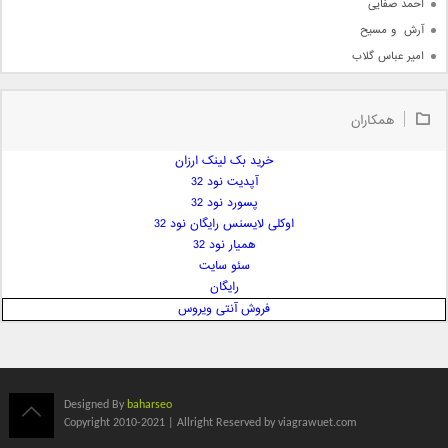
احمد صفایی
آرش  و مسیح
امیر عباس گلاب
امیر عظیمی
امیر علی
همکاران
امیر فرجام
امیر مسعود
خرید بک لینک ارزان
آپدیت نود 32
امیر وکیلی
پسورد نود 32
امیر یگانه
اوکلی لایسنس رایگان نود 32
امین حبیبی
همیار نود 32
امین رستمی
سئو سایت
رایگان
امین فیاض
فروش آنتی ویروس
ایمان غلامی
ایمان فلاح
بابک جهانبخش
بابک رادمنش
Designed By
baharseo
بابک مافی
Copyright 2010-2021 | Allright Reserved by viagrawuet.com
باراد