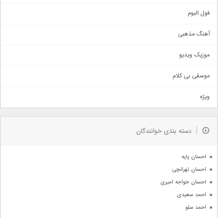
غمگین
اجتماعی
فول البوم
آهنگ عاشقانه
آهنگ مذهبی
حماسی
اذری
موزیک ویدیو
سنتی
اهنگ بندرعباسی
موسقی بی کلام
تیتراژ
ویژه
دمو
مذهبی
به زودی
دسته بندی خوانندگان
جدیدترین ها
آرشیو
احسان پایه
احسان تهرانچی
احسان خواجه امیری
احمد سعیدی
احمد سلو