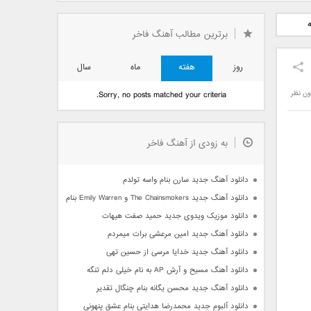
دید فرزاد
دانلود آهنگ جدید بهنام
دانلود آهنگ جدید علی
 آتیش
بانی بنام قرص قمر 2
یاسینی بنام دورترین نزدیک
برترین مطالب آهنگ فاخر
روز
هفته
ماه
سال
ون نظر
Sorry, no posts matched your criteria.
به زودی از آهنگ فاخر
دانلود آهنگ جدید سارن بنام واسه تولدم
دانلود آهنگ جدید The Chainsmokers و Emily Warren بنام Side Effects
دانلود موزیک ویدوی جدید حمید صفت هیهات
دانلود آهنگ جدید امین مرعشی برات میمردم
دانلود آهنگ جدید خدایا مرسی از حسین تهی
دانلود آهنگ مسیح و آرش AP به نام خیلی دلم تنگه
دانلود آهنگ جدید محسن یگانه بنام چنگال تقدیر
دانلود آلبوم جدید محمدرضا هدایتی بنام عشق پنهونی