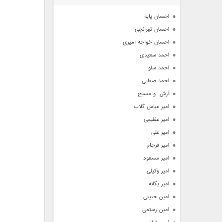
آرشیو
احسان پایه
احسان تهرانچی
احسان خواجه امیری
احمد سعیدی
احمد سلو
احمد صفایی
آرش  و مسیح
امیر عباس گلاب
امیر عظیمی
امیر علی
امیر فرجام
امیر مسعود
امیر وکیلی
امیر یگانه
امین حبیبی
امین رستمی