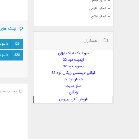
امین فیاض
ایمان غلامی
ایمان فلاح
بابک جهانبخش
لینک های 
بابک رادمنش
همکاران
بابک مافی
128
دانلود
باراد
خرید بک لینک ارزان
320
دانلود
بنیامین بهادری
آپدیت نود 32
بهراد شهریاری
پسورد نود 32
اوکلی لایسنس رایگان نود 32
بهنام صفوی
همیار نود 32
بهنام علمشاهی
سئو سایت
 پارسا صدیق
مطالب مرتب
رایگان
پارسا چیلیک
فروش آنتی ویروس
پازل بند
پویا
پویا سالکی
پویان
پیمان زارعی