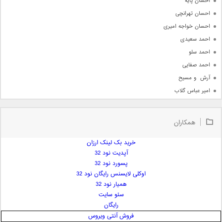
احسان پایه
احسان تهرانچی
احسان خواجه امیری
احمد سعیدی
احمد سلو
احمد صفایی
آرش  و مسیح
امیر عباس گلاب
امیر عظیمی
امیر علی
همکاران
امیر فرجام
امیر مسعود
خرید بک لینک ارزان
آپدیت نود 32
امیر وکیلی
پسورد نود 32
امیر یگانه
اوکلی لایسنس رایگان نود 32
امین حبیبی
همیار نود 32
امین رستمی
سئو سایت
رایگان
امین فیاض
فروش آنتی ویروس
ایمان غلامی