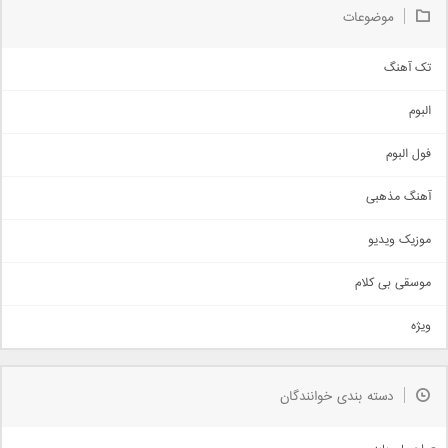
موضوعات
تک آهنگ
آهنگ شاد
البوم
غمگین
اجتماعی
فول البوم
آهنگ عاشقانه
آهنگ مذهبی
حماسی
اذری
موزیک ویدیو
سنتی
اهنگ بندرعباسی
موسقی بی کلام
تیتراژ
ویژه
دمو
مذهبی
به زودی
دسته بندی خوانندگان
جدیدترین ها
آرشیو