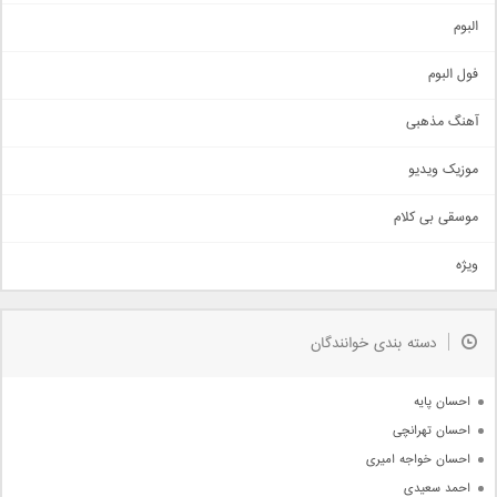
آهنگ شاد
البوم
غمگین
اجتماعی
فول البوم
آهنگ عاشقانه
آهنگ مذهبی
حماسی
اذری
موزیک ویدیو
سنتی
اهنگ بندرعباسی
موسقی بی کلام
تیتراژ
ویژه
دمو
مذهبی
به زودی
دسته بندی خوانندگان
جدیدترین ها
آرشیو
احسان پایه
احسان تهرانچی
احسان خواجه امیری
احمد سعیدی