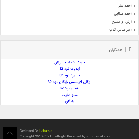
احمد سلو
احمد صفایی
آرش  و مسیح
امیر عباس گلاب
امیر عظیمی
امیر علی
همکاران
امیر فرجام
امیر مسعود
خرید بک لینک ارزان
آپدیت نود 32
امیر وکیلی
پسورد نود 32
امیر یگانه
اوکلی لایسنس رایگان نود 32
امین حبیبی
همیار نود 32
امین رستمی
سئو سایت
رایگان
امین فیاض
ایمان غلامی
ایمان فلاح
بابک جهانبخش
Designed By
baharseo
بابک رادمنش
Copyright 2010-2021 | Allright Reserved by viagrawuet.com