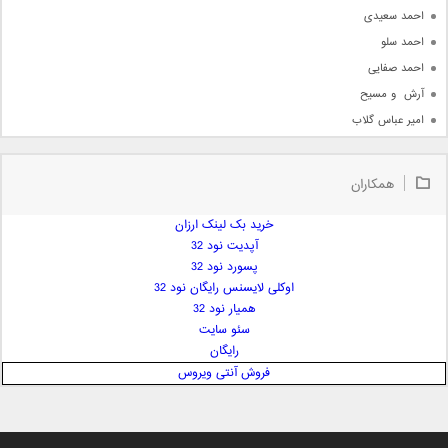
احمد سعیدی
احمد سلو
احمد صفایی
آرش  و مسیح
امیر عباس گلاب
امیر عظیمی
امیر علی
همکاران
امیر فرجام
امیر مسعود
خرید بک لینک ارزان
آپدیت نود 32
امیر وکیلی
پسورد نود 32
امیر یگانه
اوکلی لایسنس رایگان نود 32
امین حبیبی
همیار نود 32
امین رستمی
سئو سایت
رایگان
امین فیاض
فروش آنتی ویروس
ایمان غلامی
ایمان فلاح
بابک جهانبخش