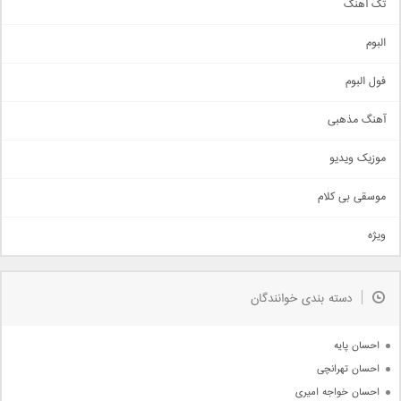
تک آهنگ
آهنگ شاد
البوم
غمگین
اجتماعی
فول البوم
آهنگ عاشقانه
آهنگ مذهبی
حماسی
اذری
موزیک ویدیو
سنتی
اهنگ بندرعباسی
موسقی بی کلام
تیتراژ
ویژه
دمو
مذهبی
به زودی
دسته بندی خوانندگان
جدیدترین ها
آرشیو
احسان پایه
احسان تهرانچی
احسان خواجه امیری