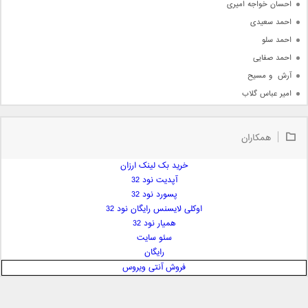
احسان خواجه امیری
احمد سعیدی
احمد سلو
احمد صفایی
آرش  و مسیح
امیر عباس گلاب
امیر عظیمی
امیر علی
همکاران
امیر فرجام
امیر مسعود
خرید بک لینک ارزان
آپدیت نود 32
امیر وکیلی
پسورد نود 32
امیر یگانه
اوکلی لایسنس رایگان نود 32
امین حبیبی
همیار نود 32
امین رستمی
سئو سایت
رایگان
امین فیاض
فروش آنتی ویروس
ایمان غلامی
ایمان فلاح