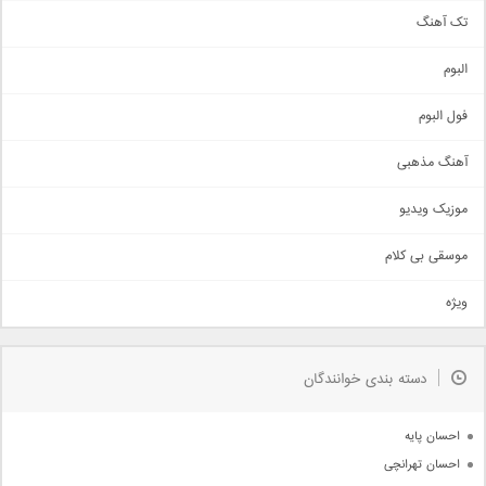
تک آهنگ
آهنگ شاد
البوم
غمگین
اجتماعی
فول البوم
آهنگ عاشقانه
آهنگ مذهبی
حماسی
اذری
موزیک ویدیو
سنتی
اهنگ بندرعباسی
موسقی بی کلام
تیتراژ
ویژه
دمو
مذهبی
به زودی
دسته بندی خوانندگان
جدیدترین ها
آرشیو
احسان پایه
احسان تهرانچی