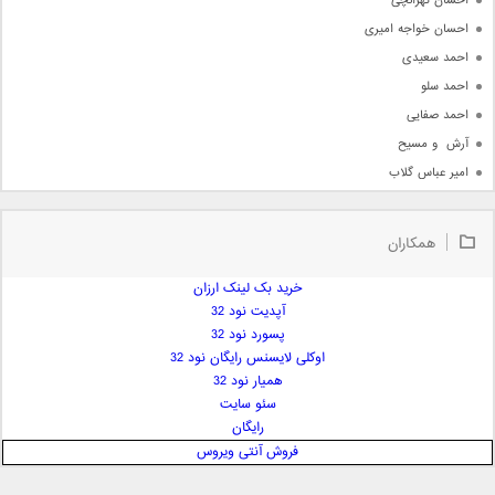
احسان تهرانچی
احسان خواجه امیری
احمد سعیدی
احمد سلو
احمد صفایی
آرش  و مسیح
امیر عباس گلاب
امیر عظیمی
امیر علی
همکاران
امیر فرجام
امیر مسعود
خرید بک لینک ارزان
آپدیت نود 32
امیر وکیلی
پسورد نود 32
امیر یگانه
اوکلی لایسنس رایگان نود 32
امین حبیبی
همیار نود 32
امین رستمی
سئو سایت
رایگان
امین فیاض
فروش آنتی ویروس
ایمان غلامی
ایمان فلاح