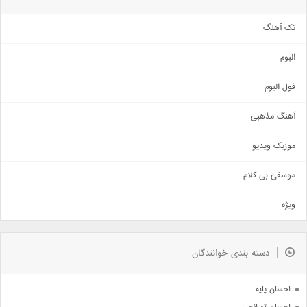
تک آهنگ
آهنگ شاد
البوم
غمگین
اجتماعی
فول البوم
آهنگ عاشقانه
آهنگ مذهبی
حماسی
اذری
موزیک ویدیو
سنتی
اهنگ بندرعباسی
موسقی بی کلام
تیتراژ
ویژه
دمو
مذهبی
به زودی
دسته بندی خوانندگان
جدیدترین ها
آرشیو
احسان پایه